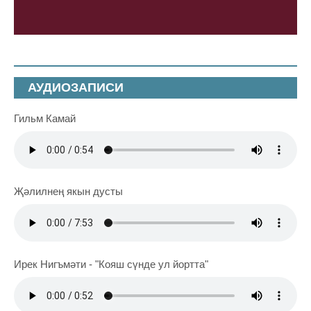
АУДИОЗАПИСИ
Гильм Камай
Җәлилнең якын дусты
Ирек Нигъмәти - "Кояш сүнде ул йортта"