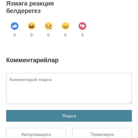
Язмага реакция
белдерегез
0
0
0
0
0
Комментарийлар
Язарга
Авторлашырга
Теркәлергә