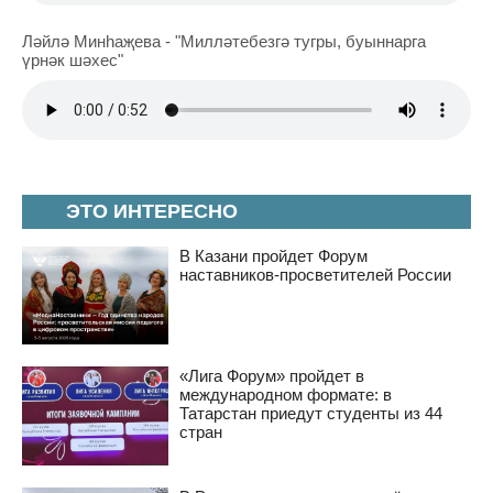
Ләйлә Минһаҗева - "Милләтебезгә тугры, буыннарга
үрнәк шәхес"
ЭТО ИНТЕРЕСНО
В Казани пройдет Форум
наставников-просветителей России
«Лига Форум» пройдет в
международном формате: в
Татарстан приедут студенты из 44
стран