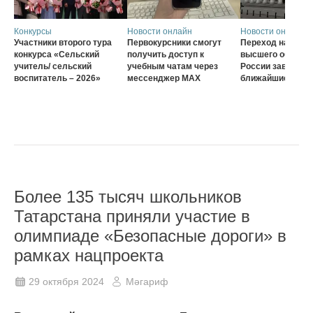
Конкурсы
Новости онлайн
Новости онлайн
Участники второго тура
Первокурсники смогут
Переход на нову
конкурса «Сельский
получить доступ к
высшего образов
учитель/ сельский
учебным чатам через
России завершат
воспитатель – 2026»
мессенджер MAX
ближайшие три г
Более 135 тысяч школьников
Татарстана приняли участие в
олимпиаде «Безопасные дороги» в
рамках нацпроекта
29 октября 2024
Мәгариф