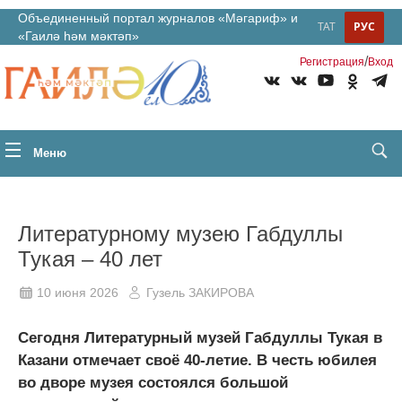
Объединенный портал журналов «Мәгариф» и
ТАТ
РУС
«Гаилә һәм мәктәп»
/
Регистрация
Вход
Меню
Литературному музею Габдуллы
Тукая – 40 лет
10 июня 2026
Гузель ЗАКИРОВА
Сегодня Литературный музей Габдуллы Тукая в
Казани отмечает своё 40-летие. В честь юбилея
во дворе музея состоялся большой