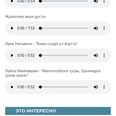
Җәлилнең якын дусты
Ирек Нигъмәти - "Кояш сүнде ул йортта"
Ләйлә Минһаҗева - "Милләтебезгә тугры, буыннарга
үрнәк шәхес"
ЭТО ИНТЕРЕСНО