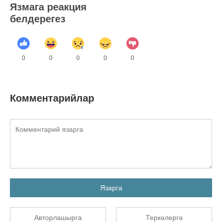
Язмага реакция
белдерегез
0
0
0
0
0
Комментарийлар
Язарга
Авторлашырга
Теркәлергә