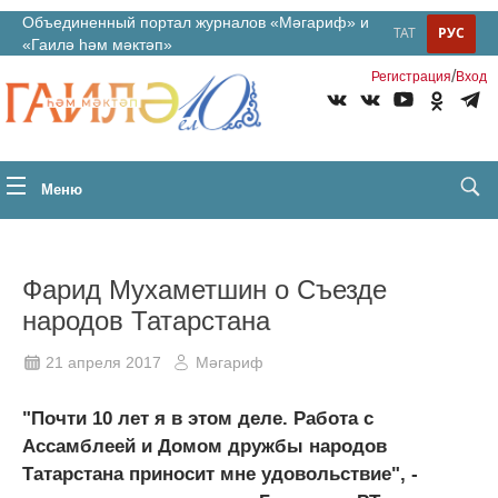
Объединенный портал журналов «Мәгариф» и
ТАТ
РУС
«Гаилә һәм мәктәп»
/
Регистрация
Вход
Меню
Фарид Мухаметшин о Съезде
народов Татарстана
21 апреля 2017
Мәгариф
"Почти 10 лет я в этом деле. Работа с
Ассамблеей и Домом дружбы народов
Татарстана приносит мне удовольствие", -