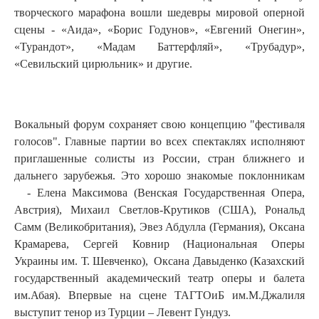
творческого марафона вошли шедевры мировой оперной
сцены - «Аида», «Борис Годунов», «Евгений Онегин»,
«Турандот», «Мадам Баттерфляй», «Трубадур»,
«Севильский цирюльник» и другие.
Вокальный форум сохраняет свою концепцию "фестиваля
голосов". Главные партии во всех спектаклях исполняют
приглашенные солисты из России, стран ближнего и
дальнего зарубежья. Это хорошо знакомые поклонникам
- Елена Максимова (Венская Государственная Опера,
Австрия), Михаил Светлов-Крутиков (США), Рональд
Самм (Великобритания), Эвез Абдулла (Германия), Оксана
Крамарева, Сергей Ковнир (Национальная Оперы
Украины им. Т. Шевченко), Оксана Давыденко (Казахский
государственный академический театр оперы и балета
им.Абая). Впервые на сцене ТАГТОиБ им.М.Джалиля
выступит тенор из Турции – Левент Гундуз.