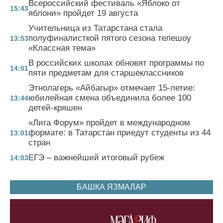
Всероссийский фестиваль «Яблоко от
15:43
яблони» пройдет 19 августа
Учительница из Татарстана стала
полуфиналисткой пятого сезона телешоу
13:53
«Классная тема»
В российских школах обновят программы по
14:01
пяти предметам для старшеклассников
Этнолагерь «Айбагыр» отмечает 15-летие:
юбилейная смена объединила более 100
13:44
детей-кряшен
«Лига Форум» пройдет в международном
формате: в Татарстан приедут студенты из 44
13:01
стран
ЕГЭ – важнейший итоговый рубеж
14:03
БАШКА ЯЗМАЛАР