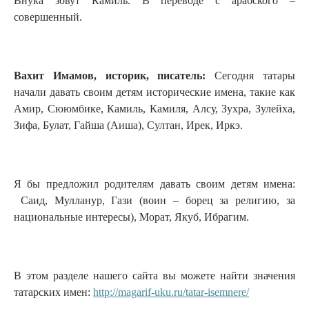
Внука зовут Камиль. В переводе с арабского –
совершенный.
Вахит Имамов, историк, писатель:
Сегодня татары
начали давать своим детям исторические имена, такие как
Амир, Сююмбике, Камиль, Камиля, Алсу, Зухра, Зулейха,
Зифа, Булат, Гайша (Аиша), Султан, Ирек, Иркэ.
Я бы предложил родителям давать своим детям имена:
Саид, Мулланур, Гази (воин – борец за религию, за
национальные интересы), Морат, Якуб, Ибрагим.
В этом разделе нашего сайта вы можете найти значения
татарских имен:
http://magarif-uku.ru/tatar-isemnere/