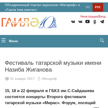
Объединенный портал журналов «Мәгариф» и
ТАТ
РУС
«Гаилә һәм мәктәп»
/
Регистрация
Вход
Меню
Фестиваль татарской музыки имени
Назиба Жиганова
31 января 2017
Мәгариф
15, 18 и 22 февраля в ГБКЗ им.С.Сайдашева
состоятся концерты Второго фестиваля
татарской музыки «Мирас». Форум, носящий