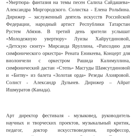
«Увертюра- фантазия на темы песен Салиха Сайдашева»
Александра Миргородского. Солистка - Елена Рольбина.
Дирижер – заслуженный деятель искусств Российской
Федерации, народный артист Республики Татарстан
Рустем Абязов. В третий день зрители услышат
«Молодежную увертюру» Луизы Хайрутдиновой,
«Детскую сюиту» Мирсаида Яруллина, «Рапсодию для
симфонического оркестра» Рената Еникеева, Концерт для
виолончели с оркестром Рашида Калимуллина,
симфонический дастан «Степь» Масгуды Шамсутдиновой
и «Битву» из балета «Золотая орда» Резеды Ахияровой.
Солист - Александр Дульнев. Дирижер – Айрат
Ишмуратов (Канада).
Арт директор фестиваля - музыковед, руководитель
научных и творческих проектов, музыкальный критик,
педагог, доктор искусствоведения, профессор,