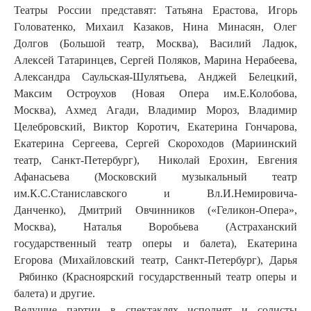
Театры России представят: Татьяна Ерастова, Игорь
Головатенко, Михаил Казаков, Нина Минасян, Олег
Долгов (Большой театр, Москва), Василий Ладюк,
Алексей Татаринцев, Сергей Поляков, Марина Нерабеева,
Александра Саульская-Шулятьева, Анджей Белецкий,
Максим Остроухов (Новая Опера им.Е.Колобова,
Москва), Ахмед Агади, Владимир Мороз, Владимир
Целебровский, Виктор Коротич, Екатерина Гончарова,
Екатерина Сергеева, Сергей Скороходов (Мариинский
театр, Санкт-Петербург), Николай Ерохин, Евгения
Афанасьева (Московский музыкальный театр
им.К.С.Станиславского и Вл.И.Немировича-
Данченко), Дмитрий Овчинников («Геликон-Опера»,
Москва), Наталья Воробьева (Астраханский
государственный театр оперы и балета), Екатерина
Егорова (Михайловский театр, Санкт-Петербург), Дарья
Рябинко (Красноярский государственный театр оперы и
балета) и другие.
Ведущие партии в спектаклях исполнят и солисты