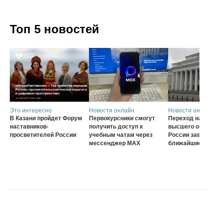
Топ 5 новостей
Это интересно
Новости онлайн
Новости онлайн
В Казани пройдет Форум
Первокурсники смогут
Переход на нову
наставников-
получить доступ к
высшего образов
просветителей России
учебным чатам через
России завершат
мессенджер MAX
ближайшие три г