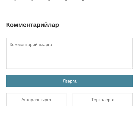
Комментарийлар
Язарга
Авторлашырга
Теркәлергә