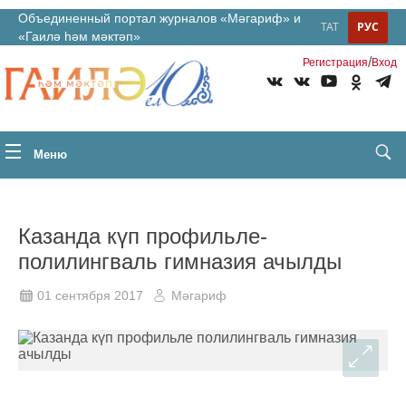
Объединенный портал журналов «Мәгариф» и
ТАТ
РУС
«Гаилә һәм мәктәп»
/
Регистрация
Вход
Меню
Казанда күп профильле­
полилингваль гимнази­я ачылды
01 сентября 2017
Мәгариф