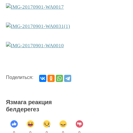
Поделиться:
Язмага реакция
белдерегез
0
0
0
0
0