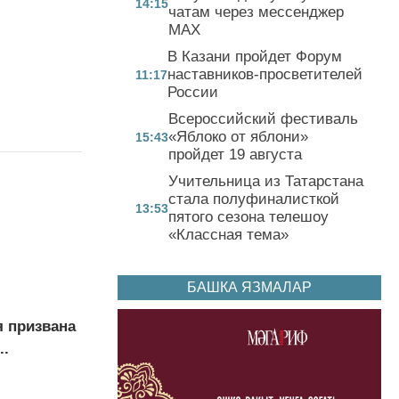
14:15
чатам через мессенджер
MAX
В Казани пройдет Форум
наставников-просветителей
11:17
России
Всероссийский фестиваль
«Яблоко от яблони»
15:43
пройдет 19 августа
Учительница из Татарстана
стала полуфиналисткой
13:53
пятого сезона телешоу
«Классная тема»
БАШКА ЯЗМАЛАР
я призвана
..