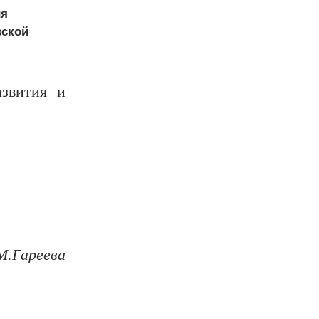
ия
вской
азвития и
М.Гареева