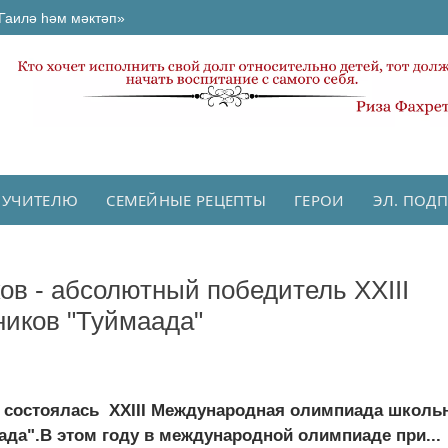
Гаилә һәм мәктәп»
 УЧИТЕЛЮ
СЕМЕЙНЫЕ РЕЦЕПТЫ
ГЕРОИ
ЭЛ. ПОД
в - абсолютный победитель XXIII
иков "Туймаада"
ия) состоялась XXIII Международная олимпиада школь
ада".В этом году в международной олимпиаде при...