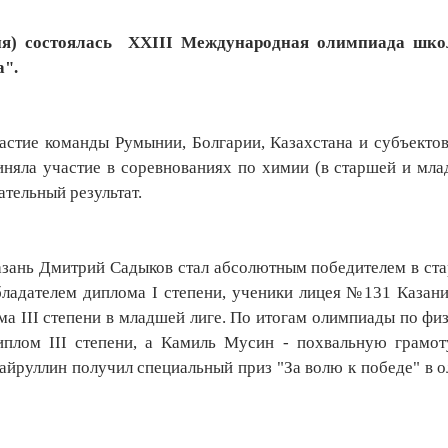
тия) состоялась XXIII Международная олимпиада шко
а".
стие команды Румынии, Болгарии, Казахстана и субъекто
няла участие в соревнованиях по химии (в старшей и мла
ательный результат.
зань Дмитрий Садыков стал абсолютным победителем в ста
бладателем диплома I степени, ученики лицея №131 Казан
ма III степени в младшей лиге. По итогам олимпиады по фи
лом III степени, а Камиль Мусин - похвальную грамот
айруллин получил специальный приз "За волю к победе" в 