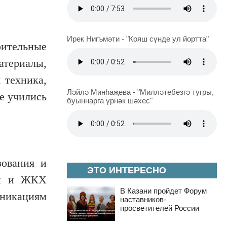
Ирек Нигъмәти - "Кояш сүнде ул йортта"
оительные
атериалы,
 техника,
Ләйлә Минһаҗева - "Милләтебезгә тугры,
е учились
буыннарга үрнәк шәхес"
зования и
ЭТО ИНТЕРЕСНО
уры и ЖКХ
В Казани пройдет Форум
никациям
наставников-
просветителей России