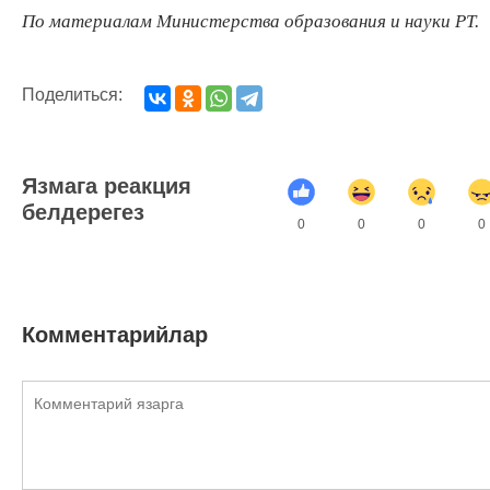
По материалам Министерства образования и науки РТ.
Поделиться:
Язмага реакция
белдерегез
0
0
0
0
Комментарийлар