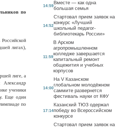
Вместе — как одна
14:59
большая семья
льников по
Стартовал прием заявок на
конкурс «Лучший
14:52
школьный педагог-
библиотекарь России»
в Российской
В Арском
дшей лигах),
агропромышленном
колледже завершается
11:59
капитальный ремонт
общежития и учебных
корпусов
ршей лиге, а
На V Казанском
и Александр
глобальном молодёжном
14:00
зике ученики
саммите развернется
фестиваль науки от КФУ
у. Еще один
олимпиаде по
Казанский ТЮЗ одержал
победу во Всероссийском
17:14
конкурсе
Стартовал прием заявок на