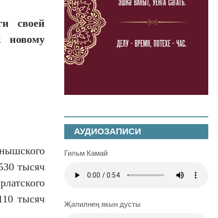
ги своей
к новому
АУДИОЗАПИСИ
нышского
Гильм Камай
530 тысяч
рлатского
110 тысяч
Җәлилнең якын дусты