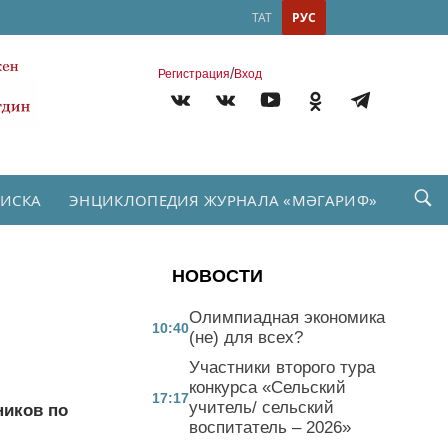
ТАТ
РУС
/
Регистрация
Вход
ПИСКА
ЭНЦИКЛОПЕДИЯ ЖУРНАЛА «МӘГАРИФ»
НОВОСТИ
Олимпиадная экономика
10:40
(не) для всех?
Участники второго тура
конкурса «Сельский
17:17
учитель/ сельский
ников по
воспитатель – 2026»