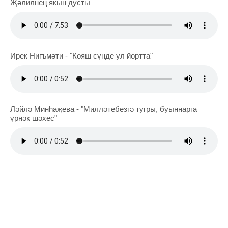
Җәлилнең якын дусты
Ирек Нигъмәти - "Кояш сүнде ул йортта"
Ләйлә Минһаҗева - "Милләтебезгә тугры, буыннарга
үрнәк шәхес"
ЭТО ИНТЕРЕСНО
В Казани пройдет Форум
наставников-просветителей России