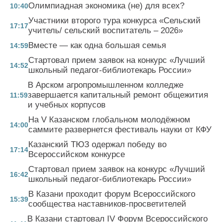
Олимпиадная экономика (не) для всех?
10:40
Участники второго тура конкурса «Сельский
17:17
учитель/ сельский воспитатель – 2026»
Вместе — как одна большая семья
14:59
Стартовал прием заявок на конкурс «Лучший
14:52
школьный педагог-библиотекарь России»
В Арском агропромышленном колледже
завершается капитальный ремонт общежития
11:59
и учебных корпусов
На V Казанском глобальном молодёжном
14:00
саммите развернется фестиваль науки от КФУ
Казанский ТЮЗ одержал победу во
17:14
Всероссийском конкурсе
Стартовал прием заявок на конкурс «Лучший
16:42
школьный педагог-библиотекарь России»
В Казани проходит форум Всероссийского
15:39
сообщества наставников-просветителей
В Казани стартовал IV Форум Всероссийского