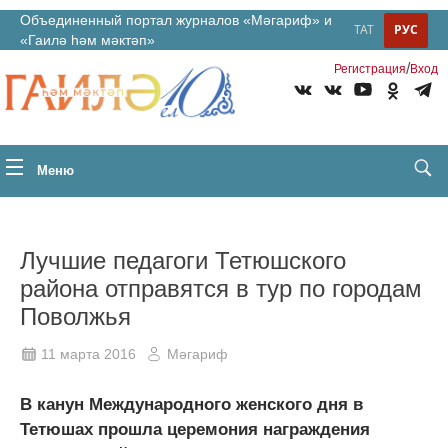
Объединенный портал журналов «Мәгариф» и
ТАТ
РУС
«Гаилә һәм мәктәп»
/
Регистрация
Вход
Меню
Лучшие педагоги Тетюшского
района отправятся в тур по городам
Поволжья
11 марта 2016
Мәгариф
В канун Международного женского дня в
Тетюшах прошла церемония награждения