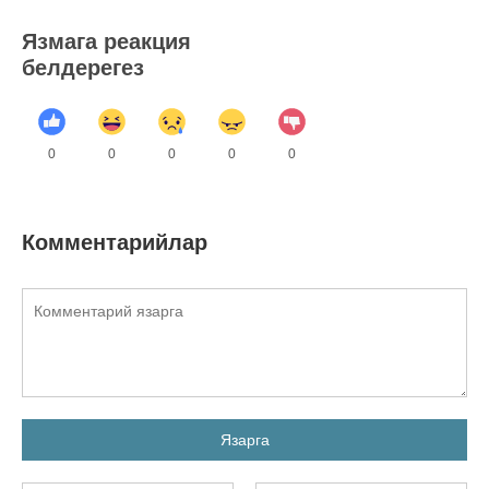
Язмага реакция
белдерегез
0
0
0
0
0
Комментарийлар
Язарга