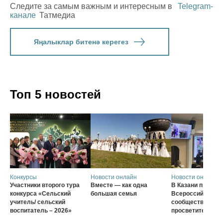
Следите за самым важным и интересным в
Telegram-
канале
Татмедиа
Яңалыклар битенә керегез
Топ 5 новостей
Конкурсы
Новости онлайн
Новости онлайн
Участники второго тура
Вместе — как одна
В Казани проход
конкурса «Сельский
большая семья
Всероссийского
учитель/ сельский
сообщества наст
воспитатель – 2026»
просветителей