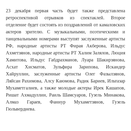
23 декабря первая часть будет также представлена
ретроспективой отрывков из спектаклей. Второе
отделение будет состоять из поздравлений от камаловских
актеров зрителю. С музыкальными, поэтическими и
танцевальными номерами выступят заслуженные артисты
РФ, народные артисты РТ Фирая Акберова, Ильдус
Ахметзянов, народные артисты РТ Халим Залялов, Люция
Хамитова, Ильдус Габдрахманов, Луара Шакирзянова,
Асхат Хисматов, Зульфира Зарипова, Искандер
Хайруллин, заслуженные артисты Олег Фазылзянов,
Ляйсан Рахимова, Алсу Каюмова, Радик Бариев, Ильтазар
Мухаметгалиев, а также молодые актеры Ирек Кашапов,
Ришат Ахмадуллин, Раиль Шамсуаров, Гузель Минакова,
Алмаз Гараев, Фаннур Мухаметзянов, Гузель
Гюльвердиева.