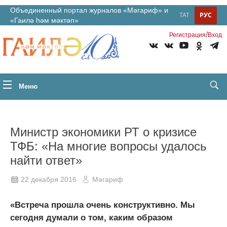
Объединенный портал журналов «Мәгариф» и
ТАТ
РУС
«Гаилә һәм мәктәп»
/
Регистрация
Вход
Меню
Министр экономики РТ о кризисе
ТФБ: «На многие вопросы удалось
найти ответ»
22 декабря 2016
Мәгариф
«Встреча прошла очень конструктивно. Мы
сегодня думали о том, каким образом