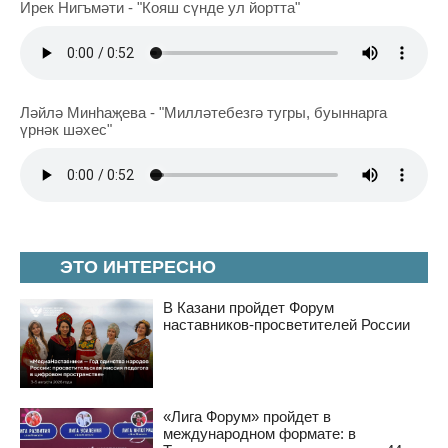
Ирек Нигъмәти - "Кояш сүнде ул йортта"
Ләйлә Минһаҗева - "Милләтебезгә тугры, буыннарга
үрнәк шәхес"
ЭТО ИНТЕРЕСНО
В Казани пройдет Форум
наставников-просветителей России
«Лига Форум» пройдет в
международном формате: в