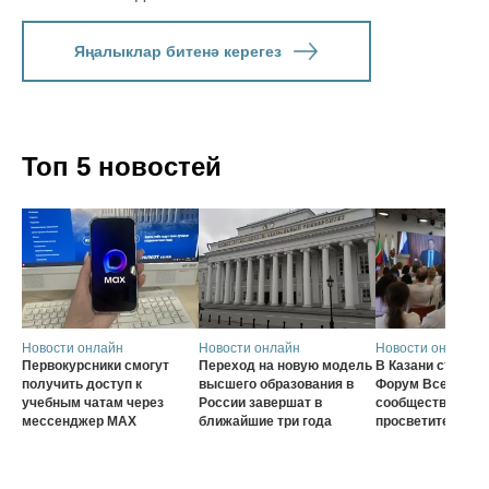
Яңалыклар битенә керегез
Топ 5 новостей
Новости онлайн
Новости онлайн
Новости онлайн
Первокурсники смогут
Переход на новую модель
В Казани стартов
получить доступ к
высшего образования в
Форум Всеросси
учебным чатам через
России завершат в
сообщества наст
мессенджер MAX
ближайшие три года
просветителей