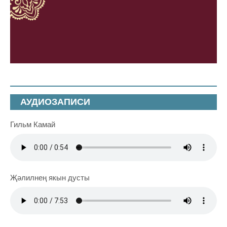
АУДИОЗАПИСИ
Гильм Камай
Җәлилнең якын дусты