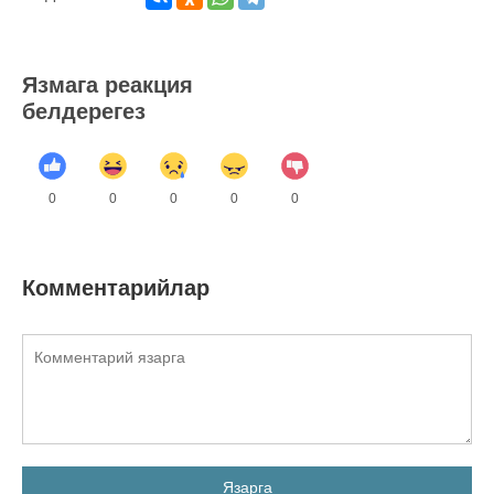
Язмага реакция
белдерегез
0
0
0
0
0
Комментарийлар
Язарга