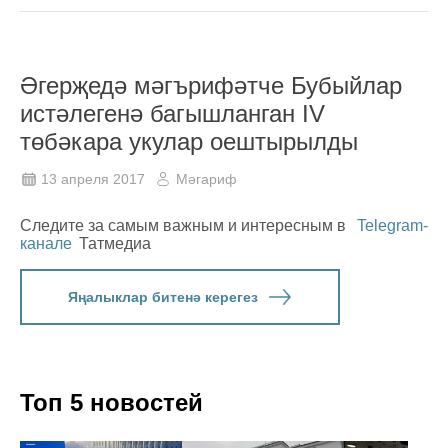
Әгерҗедә мәгърифәтче Бубыйлар
истәлегенә багышланган IV
төбәкара укулар оештырылды
13 апреля 2017
Мәгариф
Следите за самым важным и интересным в
Telegram-
канале
Татмедиа
Яңалыклар битенә керегез
Топ 5 новостей