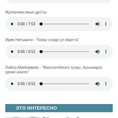
Җәлилнең якын дусты
Ирек Нигъмәти - "Кояш сүнде ул йортта"
Ләйлә Минһаҗева - "Милләтебезгә тугры, буыннарга
үрнәк шәхес"
ЭТО ИНТЕРЕСНО