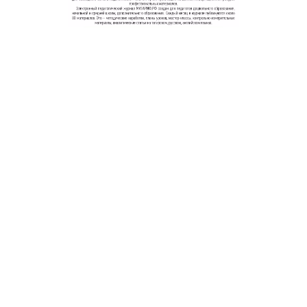
© 2011 - 2026. Сетевое издание «Мәгариф-уку» (перевод
«Просвещение-чтение»). Все права защищены.
© ТАТМЕДИА. Все материалы, размещенные на сайте, защищены
законом.
Перепечатка, воспроизведение и распространение в любом объеме
информации,
размещенной на сайте, возможна только с письменного согласия
редакций СМИ.
При поддержке Республиканского агентства по печати и массовым
коммуникациям «ТАТМЕДИА».
Наименование СМИ: Филиал АО «ТАТМЕДИА» («Редакция журнала
«Магариф»)
№ свидетельства о регистрации СМИ, дата: ФС 77-71190 от 27
сентября 2017 г.
выдано Федеральной службой по надзору в сфере связи,