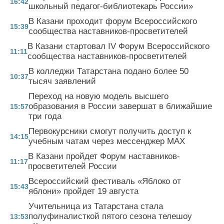
16:42
школьный педагог-библиотекарь России»
В Казани проходит форум Всероссийского
15:39
сообщества наставников-просветителей
В Казани стартовал IV Форум Всероссийского
11:11
сообщества наставников-просветителей
В колледжи Татарстана подано более 50
10:37
тысяч заявлений
Переход на новую модель высшего
образования в России завершат в ближайшие
15:57
три года
Первокурсники смогут получить доступ к
14:15
учебным чатам через мессенджер MAX
В Казани пройдет Форум наставников-
11:17
просветителей России
Всероссийский фестиваль «Яблоко от
15:43
яблони» пройдет 19 августа
Учительница из Татарстана стала
полуфиналисткой пятого сезона телешоу
13:53