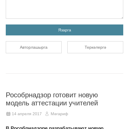
Язарга
Авторлашырга
Теркәлергә
Рособрнадзор готовит новую
модель аттестации учителей
14 апреля 2017
Мәгариф
В Рособрнадзоре разрабатывают новую