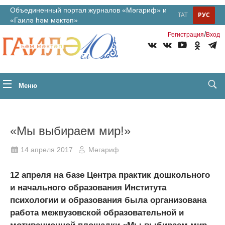
Объединенный портал журналов «Мәгариф» и
ТАТ
РУС
«Гаилә һәм мәктәп»
/
Регистрация
Вход
Меню
«Мы выбираем мир!»
14 апреля 2017
Мәгариф
12 апреля на базе Центра практик дошкольного
и начального образования Института
психологии и образования была организована
работа межвузовской образовательной и