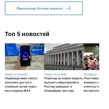
Яңалыклар битенә керегез
Топ 5 новостей
Новости онлайн
Новости онлайн
Конкурсы
Первокурсники смогут
Переход на новую модель
Участники второг
получить доступ к
высшего образования в
конкурса «Сельс
учебным чатам через
России завершат в
учитель/ сельск
мессенджер MAX
ближайшие три года
воспитатель – 2