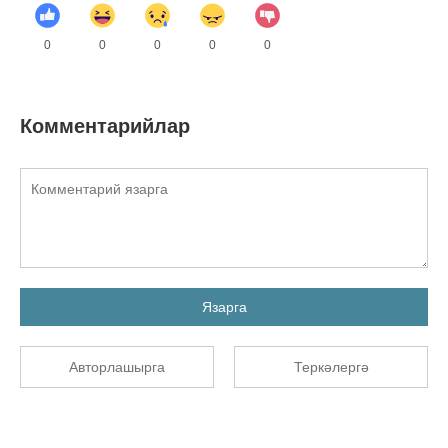
0
0
0
0
0
Комментарийлар
Язарга
Авторлашырга
Теркәлергә