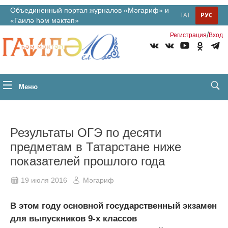
Объединенный портал журналов «Мәгариф» и
ТАТ
РУС
«Гаилә һәм мәктәп»
/
Регистрация
Вход
Меню
Результаты ОГЭ по десяти
предметам в Татарстане ниже
показателей прошлого года
19 июля 2016
Мәгариф
В этом году основной государственный экзамен
для выпускников 9-х классов