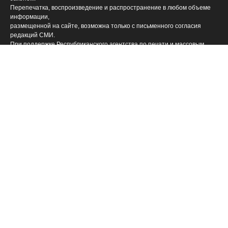
Перепечатка, воспроизведение и распространение в любом объеме
информации,
размещенной на сайте, возможна только с письменного согласия
редакций СМИ.
При поддержке Республиканского агентства по печати и массовым
коммуникациям «ТАТМЕДИА».
Наименование СМИ: Филиал АО «ТАТМЕДИА» («Редакция журнала
«Магариф»)
№ свидетельства о регистрации СМИ, дата: ФС 77-71190 от 27
сентября 2017 г.
выдано Федеральной службой по надзору в сфере связи,
информационных технологий и массовых коммуникаций
ФИО главного редактора: Закирова Гелюся Рауфовна
Адрес редакции: 420066, Российская Федерация, Татарстан Респ., г.
Казань, ул. Декабристов, д. 2
Телефон редакции: (843) 222-09-84 (14-61], 222-06-09
Учредитель СМИ: АО «ТАТМЕДИА»
Антикоррупционная политика
АО «ТАТМЕДИА» использует «cookie»
для персонализации
сервисов и удобства пользователей сайтом. Использование «cookie»
можно отменить в настройках браузера.
Политика конфиденциальности