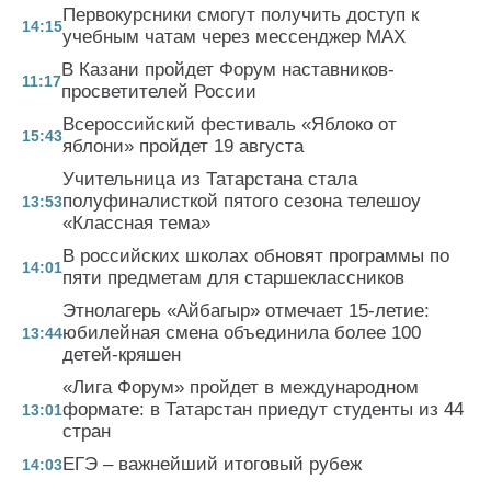
Первокурсники смогут получить доступ к
14:15
учебным чатам через мессенджер MAX
В Казани пройдет Форум наставников-
11:17
просветителей России
Всероссийский фестиваль «Яблоко от
15:43
яблони» пройдет 19 августа
Учительница из Татарстана стала
полуфиналисткой пятого сезона телешоу
13:53
«Классная тема»
В российских школах обновят программы по
14:01
пяти предметам для старшеклассников
Этнолагерь «Айбагыр» отмечает 15-летие:
юбилейная смена объединила более 100
13:44
детей-кряшен
«Лига Форум» пройдет в международном
формате: в Татарстан приедут студенты из 44
13:01
стран
ЕГЭ – важнейший итоговый рубеж
14:03