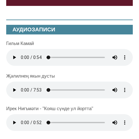
АУДИОЗАПИСИ
Гильм Камай
Җәлилнең якын дусты
Ирек Нигъмәти - "Кояш сүнде ул йортта"