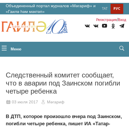
Объединенный портал журналов «Мәгариф» и
ТАТ
РУС
«Гаилә һәм мәктәп»
/
Регистрация
Вход
Меню
Следственный комитет сообщает,
что в аварии под Заинском погибли
четыре ребенка
03 июля 2017
Мәгариф
В ДТП, которое произошло вчера под Заинском,
погибли четыре ребенка, пишет ИА «Татар-