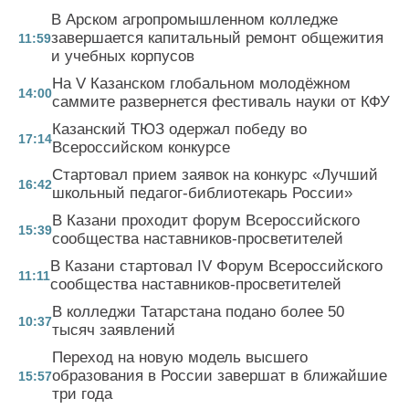
В Арском агропромышленном колледже
завершается капитальный ремонт общежития
11:59
и учебных корпусов
На V Казанском глобальном молодёжном
14:00
саммите развернется фестиваль науки от КФУ
Казанский ТЮЗ одержал победу во
17:14
Всероссийском конкурсе
Стартовал прием заявок на конкурс «Лучший
16:42
школьный педагог-библиотекарь России»
В Казани проходит форум Всероссийского
15:39
сообщества наставников-просветителей
В Казани стартовал IV Форум Всероссийского
11:11
сообщества наставников-просветителей
В колледжи Татарстана подано более 50
10:37
тысяч заявлений
Переход на новую модель высшего
образования в России завершат в ближайшие
15:57
три года