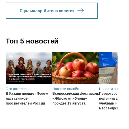
Яңалыклар битенә керегез
Топ 5 новостей
Это интересно
Новости онлайн
Новости онлайн
В Казани пройдет Форум
Всероссийский фестиваль
Первокурсники с
наставников-
«Яблоко от яблони»
получить доступ 
просветителей России
пройдет 19 августа
учебным чатам ч
мессенджер MA