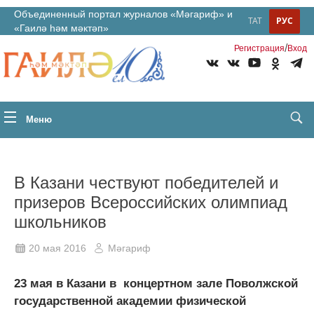
Объединенный портал журналов «Мәгариф» и
ТАТ
РУС
«Гаилә һәм мәктәп»
/
Регистрация
Вход
Меню
В Казани чествуют победителей и
призеров Всероссийских олимпиад
школьников
20 мая 2016
Мәгариф
23 мая в Казани в концертном зале Поволжской
государственной академии физической