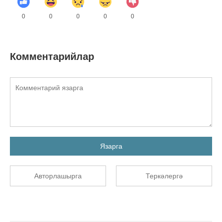
0
0
0
0
0
Комментарийлар
Язарга
Авторлашырга
Теркәлергә