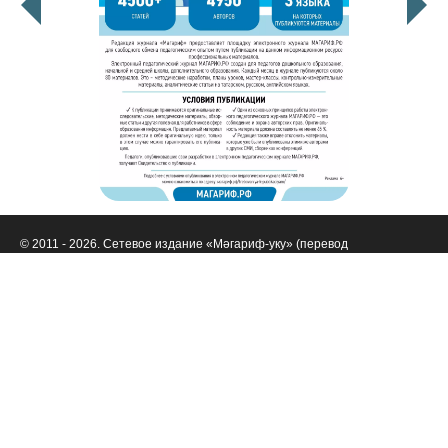
© 2011 - 2026. Сетевое издание «Мәгариф-уку» (перевод
«Просвещение-чтение»). Все права защищены.
© ТАТМЕДИА. Все материалы, размещенные на сайте, защищены
законом.
Перепечатка, воспроизведение и распространение в любом объеме
информации,
размещенной на сайте, возможна только с письменного согласия
редакций СМИ.
При поддержке Республиканского агентства по печати и массовым
коммуникациям «ТАТМЕДИА».
Наименование СМИ: Филиал АО «ТАТМЕДИА» («Редакция журнала
«Магариф»)