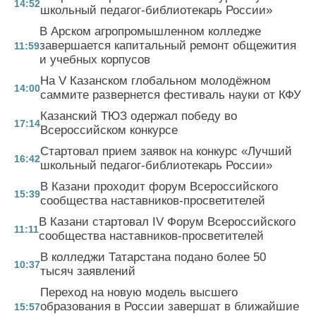
14:52
школьный педагог-библиотекарь России»
В Арском агропромышленном колледже
завершается капитальный ремонт общежития
11:59
и учебных корпусов
На V Казанском глобальном молодёжном
14:00
саммите развернется фестиваль науки от КФУ
Казанский ТЮЗ одержал победу во
17:14
Всероссийском конкурсе
Стартовал прием заявок на конкурс «Лучший
16:42
школьный педагог-библиотекарь России»
В Казани проходит форум Всероссийского
15:39
сообщества наставников-просветителей
В Казани стартовал IV Форум Всероссийского
11:11
сообщества наставников-просветителей
В колледжи Татарстана подано более 50
10:37
тысяч заявлений
Переход на новую модель высшего
образования в России завершат в ближайшие
15:57