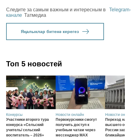
Следите за самым важным и интересным в
Telegram-
канале
Татмедиа
Яңалыклар битенә керегез
Топ 5 новостей
Конкурсы
Новости онлайн
Новости онлайн
Участники второго тура
Первокурсники смогут
Переход на нову
конкурса «Сельский
получить доступ к
высшего образов
учитель/ сельский
учебным чатам через
России завершат
воспитатель – 2026»
мессенджер MAX
ближайшие три г