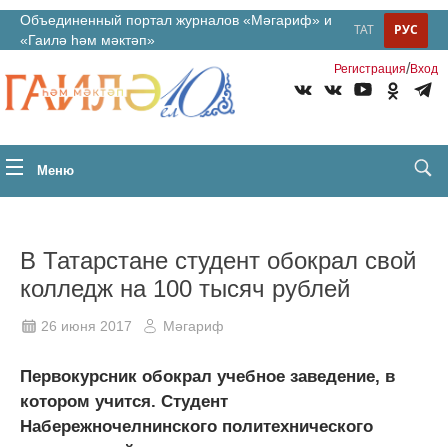
Объединенный портал журналов «Мәгариф» и
ТАТ
РУС
«Гаилә һәм мәктәп»
/
Регистрация
Вход
Меню
В Татарстане студент обокрал свой
колледж на 100 тысяч рублей
26 июня 2017
Мәгариф
Первокурсник обокрал учебное заведение, в
котором учится. Студент
Набережночелнинского политехнического