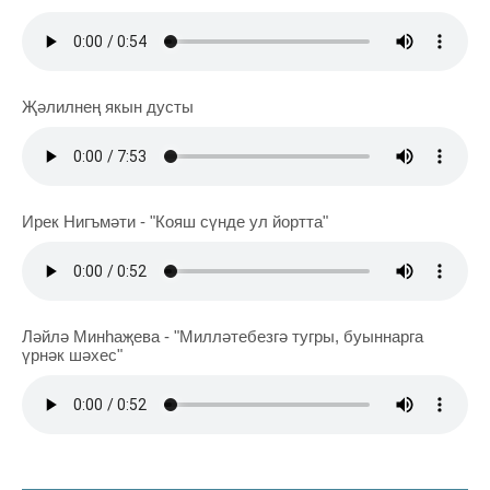
Җәлилнең якын дусты
Ирек Нигъмәти - "Кояш сүнде ул йортта"
Ләйлә Минһаҗева - "Милләтебезгә тугры, буыннарга
үрнәк шәхес"