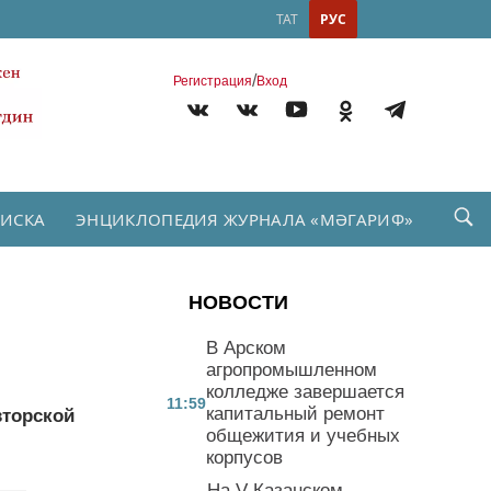
ТАТ
РУС
/
Регистрация
Вход
ПИСКА
ЭНЦИКЛОПЕДИЯ ЖУРНАЛА «МӘГАРИФ»
НОВОСТИ
В Арском
агропромышленном
колледже завершается
11:59
капитальный ремонт
вторской
общежития и учебных
корпусов
На V Казанском