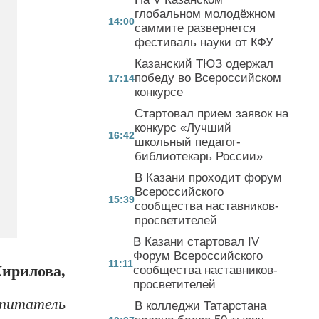
глобальном молодёжном
14:00
саммите развернется
фестиваль науки от КФУ
Казанский ТЮЗ одержал
победу во Всероссийском
17:14
конкурсе
Стартовал прием заявок на
конкурс «Лучший
16:42
школьный педагог-
библиотекарь России»
В Казани проходит форум
Всероссийского
15:39
сообщества наставников-
просветителей
В Казани стартовал IV
Форум Всероссийского
11:11
ирилова,
сообщества наставников-
просветителей
спитатель
В колледжи Татарстана