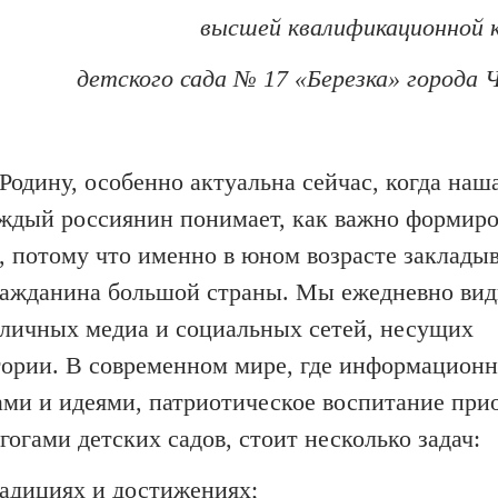
высшей квалификационной 
д
етского сад
а
№ 17 «Березка» города 
Родину, особенно актуальна сейчас, когда наш
аждый россиянин понимает, как
важно формиро
, потому что именно в юном возрасте заклады
ражданина большой страны. Мы ежедневно вид
личных медиа и социальных сетей, несущих
тории. В современном мире, где информацион
ми и идеями, патриотическое воспитание при
огами детских садов, стоит несколько задач:
традициях и достижениях;