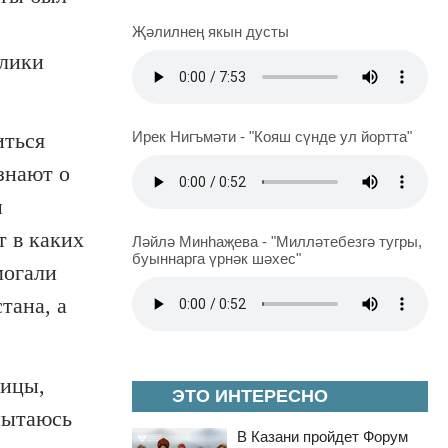
Җәлилнең якын дусты
блики
иться
Ирек Нигъмәти - "Кояш сүнде ул йортта"
знают о
н
т в каких
Ләйлә Минһаҗева - "Милләтебезгә тугры,
буыннарга үрнәк шәхес"
могали
тана, а
лицы,
ЭТО ИНТЕРЕСНО
пытаюсь
В Казани пройдет Форум