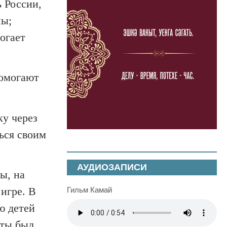
 России,
ны;
огает
помогают
ку через
ься своим
АУДИОЗАПИСИ
ы, на
игре. В
Гильм Камай
ю детей
оты был