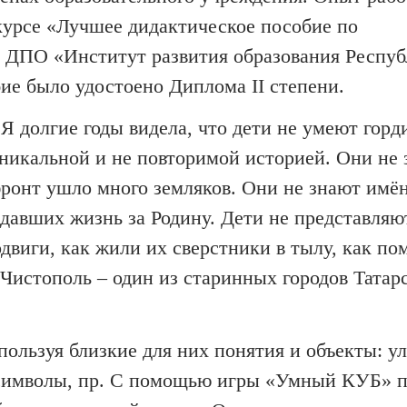
курсе «Лучшее дидактическое пособие по
 ДПО «Институт развития образования Респу
бие было удостоено Диплома II степени.
Я долгие годы видела, что дети не умеют горд
уникальной и не повторимой историей. Они не 
 фронт ушло много земляков. Они не знают имё
тдавших жизнь за Родину. Дети не представляю
двиги, как жили их сверстники в тылу, как по
 Чистополь – один из старинных городов Татарс
пользуя близкие для них понятия и объекты: у
е символы, пр. С помощью игры «Умный КУБ» 