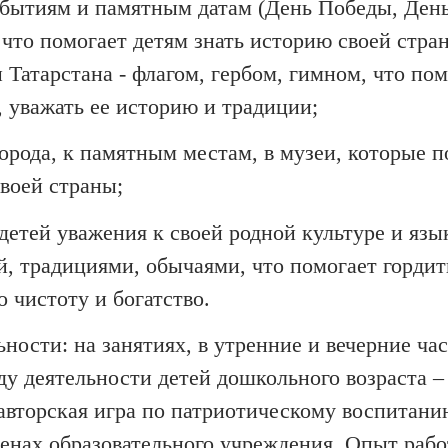
бытиям и памятным датам (День Победы, День
, что помогает детям знать историю своей стра
Татарстана - флагом, гербом, гимном, что пом
, уважать ее историю и традиции;
города, к памятным местам, в музеи, которые 
своей страны;
етей уважения к своей родной культуре и язы
й, традициями, обычаями, что помогает гордит
о чистоту и богатство.
ности: на занятиях, в утренние и вечерние час
у деятельности детей дошкольного возраста – 
авторская игра по патриотическому воспитани
енах образовательного учреждения. Опыт раб