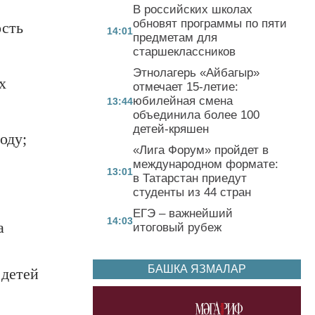
В российских школах
обновят программы по пяти
ость
14:01
предметам для
старшеклассников
Этнолагерь «Айбагыр»
х
отмечает 15-летие:
юбилейная смена
13:44
объединила более 100
детей-кряшен
оду;
«Лига Форум» пройдет в
международном формате:
13:01
в Татарстан приедут
студенты из 44 стран
ЕГЭ – важнейший
14:03
а
итоговый рубеж
БАШКА ЯЗМАЛАР
 детей