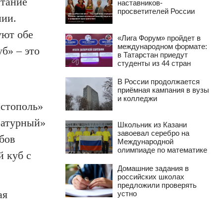
итание
наставников-
просветителей России
нии.
уют обе
«Лига Форум» пройдет в
международном формате:
б» – это
в Татарстан приедут
студенты из 44 стран
В России продолжается
приёмная кампания в вузы
и колледжи
истополь»
ратурный»
Школьник из Казани
завоевал серебро на
бов
Международной
олимпиаде по математике
й куб с
Домашние задания в
российских школах
предложили проверять
ая
устно