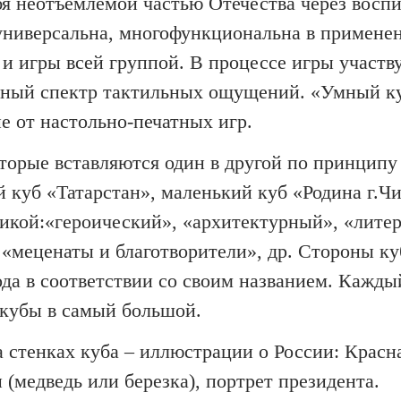
бя неотъемлемой частью Отечества через восп
 универсальна, многофункциональна в примене
 и игры всей группой. В процессе игры участв
полный спектр тактильных ощущений. «Умный ку
е от настольно-печатных игр.
оторые вставляются один в другой по принципу
 куб «Татарстан», маленький куб «Родина г.Ч
тикой:«героический», «архитектурный», «лите
«меценаты и благотворители», др. Стороны ку
да в соответствии со своим названием. Кажды
 кубы в самый большой.
а стенках куба – иллюстрации о России: Красн
 (медведь или березка), портрет президента.