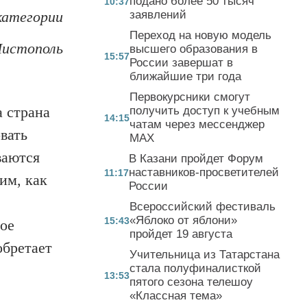
подано более 50 тысяч
10:37
заявлений
категории
Переход на новую модель
Чистополь
высшего образования в
15:57
России завершат в
ближайшие три года
Первокурсники смогут
а страна
получить доступ к учебным
14:15
чатам через мессенджер
вать
MAX
ваются
В Казани пройдет Форум
наставников-просветителей
11:17
им, как
России
Всероссийский фестиваль
«Яблоко от яблони»
15:43
ное
пройдет 19 августа
обретает
Учительница из Татарстана
стала полуфиналисткой
13:53
пятого сезона телешоу
«Классная тема»