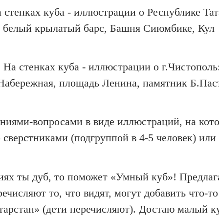
а стенках куба - иллюстрации о Республике Тат
рс, белый крылатый барс, Башня Сиюмбике, Ку
. На стенках куба - иллюстрации о г.Чистополь
, Набережная, площадь Ленина, памятник Б.Пас
аниями-вопросами в виде иллюстраций, на кот
 сверстниками (подгруппой в 4-5 человек) или
ниях ты дуб, то поможет «Умный куб»! Предла
числяют то, что видят, могут добавить что-то 
атарстан» (дети перечисляют). Достаю малый к