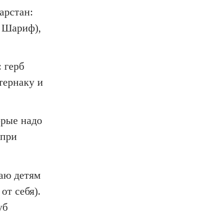
арстан:
л Шариф),
: герб
тернаку и
орые надо
 при
гаю детям
от себя).
уб