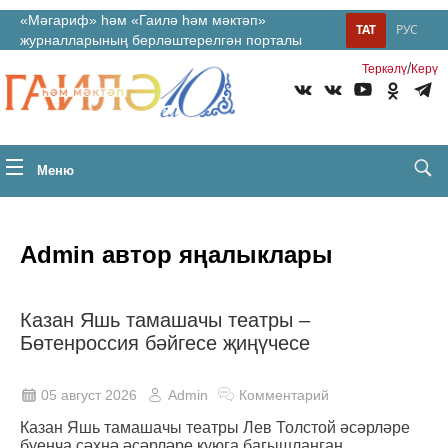
«Мәгариф» һәм «Гаилә һәм мәктәп»
ТАТ
РУС
журналларының берләштерелгән порталы
/
Теркəлү
Керү
Меню
Admin автор яңалыклары
Казан Яшь тамашачы театры –
Бөтенроссия бәйгесе җиңүчесе
05 август 2026
Admin
Комментарий
Казан Яшь тамашачы театры Лев Толстой әсәрләре
буенча сәхнә әсәрләре куюга багышланган