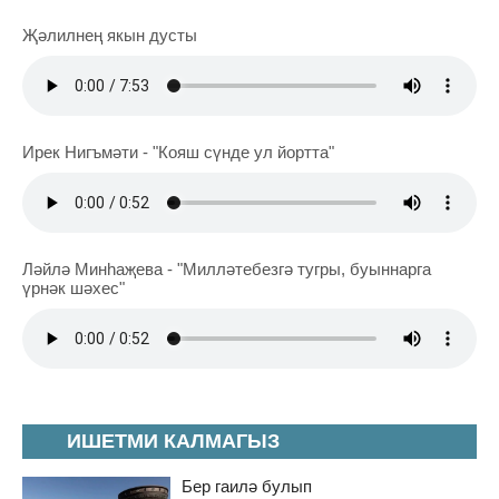
Җәлилнең якын дусты
Ирек Нигъмәти - "Кояш сүнде ул йортта"
Ләйлә Минһаҗева - "Милләтебезгә тугры, буыннарга
үрнәк шәхес"
ИШЕТМИ КАЛМАГЫЗ
Бер гаилә булып