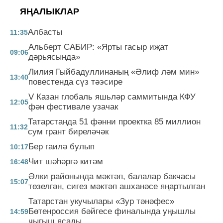
ЯҢАЛЫКЛАР
Албасты
11:35
Альберт САБИР: «Ярты гасыр иҗат
09:06
дәрьясында»
Лилия Гыйбадуллинаның «Әлиф ләм мин»
13:40
повестенда сүз тәэсире
V Казан глобаль яшьләр саммитында КФУ
12:05
фән фестивале узачак
Татарстанда 51 фәнни проектка 85 миллион
11:32
сум грант биреләчәк
Бер гаилә булып
10:17
Чит шәһәргә китәм
16:48
Әлки районында мәктәп, балалар бакчасы
15:07
төзелгән, сигез мәктәп ашханәсе яңартылган
Татарстан укучылары «Зур тәнәфес»
Бөтенроссия бәйгесе финалында уңышлы
14:59
чыгыш ясады