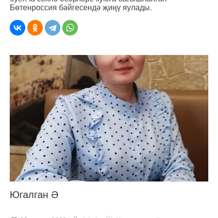
Бөтенроссия бәйгесендә җиңү яулады.
Югалган Ә