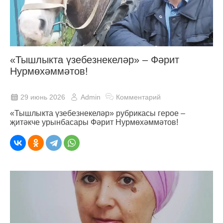
«Тышлыкта үзебезнекеләр» – Фәрит
Нурмөхәммәтов!
29 июнь 2026
Admin
Комментарий
«Тышлыкта үзебезнекеләр» рубрикасы герое –
җитәкче урынбасары Фәрит Нурмөхәммәтов!