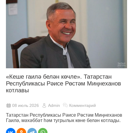
«Кеше гаилә белән көчле». Татарстан
Республикасы Рәисе Рөстәм Миңнеханов
котлавы
08 июль 2026
Admin
Комментарий
Татарстан Республикасы Рәисе Рөстәм Миңнеханов
Гаилә, мәхәббәт һәм тугрылык көне белән котлады.