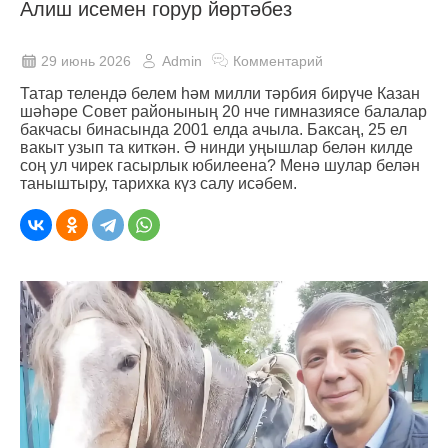
Алиш исемен горур йөртәбез
29 июнь 2026
Admin
Комментарий
Татар телендә белем һәм милли тәрбия бирүче Казан
шәһәре Совет районының 20 нче гимназиясе балалар
бакчасы бинасында 2001 елда ачыла. Баксаң, 25 ел
вакыт узып та киткән. Ә нинди уңышлар белән килде
соң ул чирек гасырлык юбилеена? Менә шулар белән
таныштыру, тарихка күз салу исәбем.