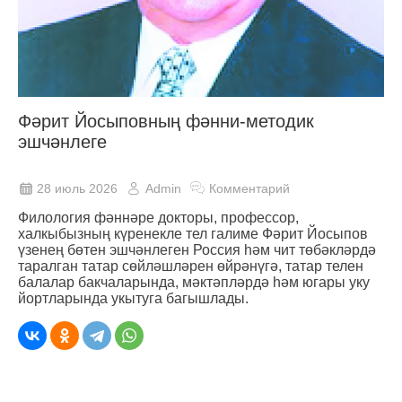
Фәрит Йосыповның фәнни-методик
эшчәнлеге
28 июль 2026
Admin
Комментарий
Филология фәннәре докторы, профессор,
халкыбызның күренекле тел галиме Фәрит Йосыпов
үзенең бөтен эшчәнлеген Россия һәм чит төбәкләрдә
таралган татар сөйләшләрен өйрәнүгә, татар телен
балалар бакчаларында, мәктәпләрдә һәм югары уку
йортларында укытуга багышлады.