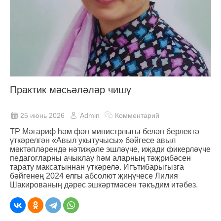
Практик мәсьәләләр чишү
25 июнь 2026
Admin
Комментарий
ТР Мәгариф һәм фән министрлыгы белән берлектә
үткәрелгән «Авыл укытучысы» бәйгесе авыл
мәктәпләрендә нәтиҗәле эшләүче, иҗади фикерләүче
педагогларны ачыклау һәм аларның тәҗрибәсен
тарату максатыннан үткәрелә. Игътибарыгызга
бәйгенең 2024 елгы абсолют җиңүчесе Лилия
Шакированың дәрес эшкәртмәсен тәкъдим итәбез.