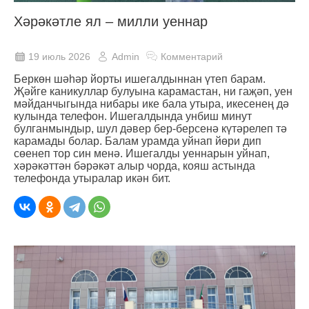
Хәрәкәтле ял – милли уеннар
19 июль 2026
Admin
Комментарий
Беркөн шәһәр йорты ишегалдыннан үтеп барам.
Җәйге каникуллар булуына карамастан, ни гаҗәп, уен
мәйданчыгында нибары ике бала утыра, икесенең дә
кулында телефон. Ишегалдында унбиш минут
булганмындыр, шул дәвер бер-берсенә күтәрелеп тә
карамады болар. Балам урамда уйнап йөри дип
сөенеп тор син менә. Ишегалды уеннарын уйнап,
хәрәкәттән бәрәкәт алыр чорда, кояш астында
телефонда утыралар икән бит.