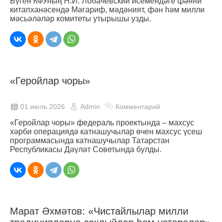
Бүген КФУның Н.И. Лобачевский исемендәге фәнни
китапханәсендә Мәгариф, мәдәният, фән һәм милли
мәсьәләләр комитеты утырышы узды.
«Геройлар чоры»
01 июль 2026
Admin
Комментарий
«Геройлар чоры» федераль проектында – махсус
хәрби операциядә катнашучылар өчен махсус үсеш
программасында катнашучылар Татарстан
Республикасы Дәүләт Советында булды.
Марат Әхмәтов: «Чистайлылар милли