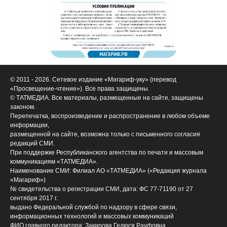
© 2011 - 2026. Сетевое издание «Мәгариф-уку» (перевод
«Просвещение-чтение»). Все права защищены.
© ТАТМЕДИА. Все материалы, размещенные на сайте, защищены
законом.
Перепечатка, воспроизведение и распространение в любом объеме
информации,
размещенной на сайте, возможна только с письменного согласия
редакций СМИ.
При поддержке Республиканского агентства по печати и массовым
коммуникациям «ТАТМЕДИА».
Наименование СМИ: Филиал АО «ТАТМЕДИА» («Редакция журнала
«Магариф»)
№ свидетельства о регистрации СМИ, дата: ФС 77-71190 от 27
сентября 2017 г.
выдано Федеральной службой по надзору в сфере связи,
информационных технологий и массовых коммуникаций
ФИО главного редактора: Закирова Гелюся Рауфовна