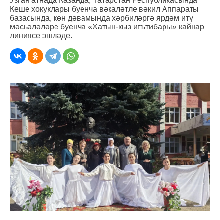
Узган атнада Казанда, Татарстан Республикасында
Кеше хокуклары буенча вәкаләтле вәкил Аппараты
базасында, көн дәвамында хәрбиләргә ярдәм итү
мәсьәләләре буенча «Хатын-кыз игътибары» кайнар
линиясе эшләде.