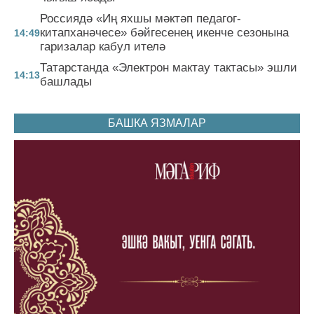
Россиядә «Иң яхшы мәктәп педагог-
китапханәчесе» бәйгесенең икенче сезонына
14:49
гаризалар кабул ителә
Татарстанда «Электрон мактау тактасы» эшли
14:13
башлады
БАШКА ЯЗМАЛАР