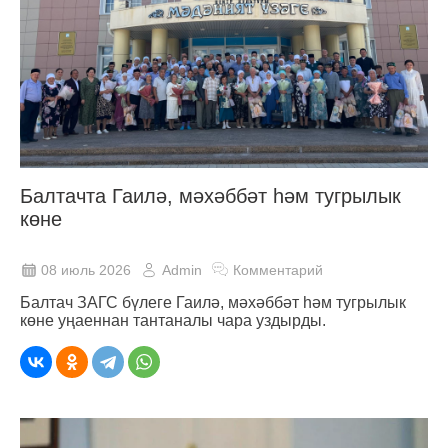
Балтачта Гаилә, мәхәббәт һәм тугрылык
көне
08 июль 2026
Admin
Комментарий
Балтач ЗАГС бүлеге Гаилә, мәхәббәт һәм тугрылык
көне уңаеннан тантаналы чара уздырды.