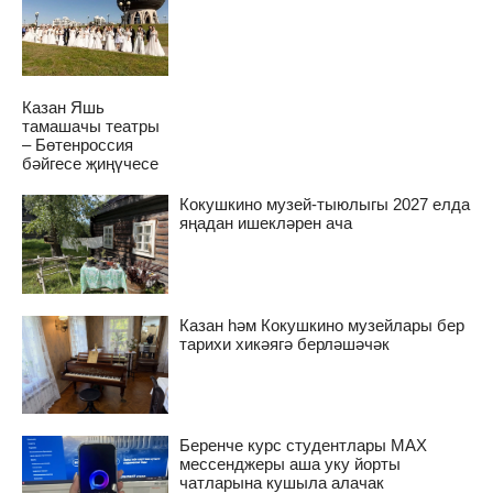
Казан Яшь
тамашачы театры
– Бөтенроссия
бәйгесе җиңүчесе
Кокушкино музей-тыюлыгы 2027 елда
яңадан ишекләрен ача
Казан һәм Кокушкино музейлары бер
тарихи хикәягә берләшәчәк
Беренче курс студентлары MAX
мессенджеры аша уку йорты
чатларына кушыла алачак