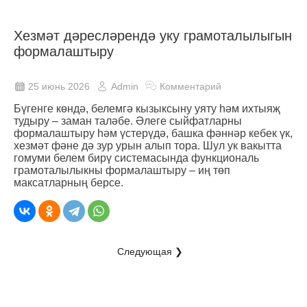
Хезмәт дәресләрендә уку грамоталылыгын
формалаштыру
25 июнь 2026
Admin
Комментарий
Бүгенге көндә, белемгә кызыксыну уяту һәм ихтыяҗ
тудыру – заман таләбе. Әлеге сыйфатларны
формалаштыру һәм үстерүдә, башка фәннәр кебек үк,
хезмәт фәне дә зур урын алып тора. Шул ук вакытта
гомуми белем бирү системасында функциональ
грамоталылыкны формалаштыру – иң төп
максатларның берсе.
Следующая ❯