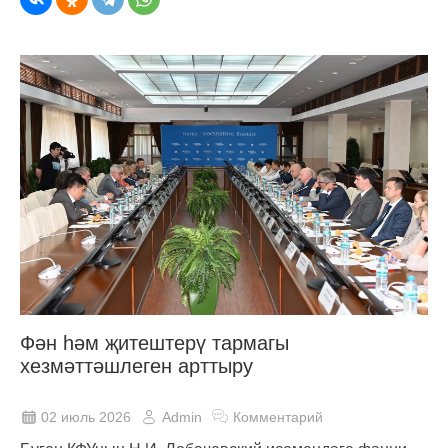
Фән һәм җитештерү тармагы
хезмәттәшлеген арттыру
02 июль 2026
Admin
Комментарий