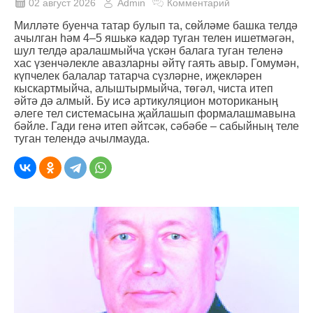
02 август 2026
Admin
Комментарий
Милләте буенча татар булып та, сөйләме башка телдә
ачылган һәм 4–5 яшькә кадәр туган телен ишетмәгән,
шул телдә аралашмыйча үскән балага туган теленә
хас үзенчәлекле авазларны әйтү гаять авыр. Гомумән,
күпчелек балалар татарча сүзләрне, иҗекләрен
кыскартмыйча, алыштырмыйча, төгәл, чиста итеп
әйтә дә алмый. Бу исә артикуляцион моториканың
әлеге тел системасына җайлашып формалашмавына
бәйле. Гади генә итеп әйтсәк, сәбәбе – сабыйның теле
туган телендә ачылмауда.