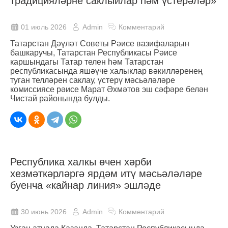
традицияләрне саклыйлар һәм үстерәләр»
01 июль 2026
Admin
Комментарий
Татарстан Дәүләт Советы Рәисе вазифаларын
башкаручы, Татарстан Республикасы Рәисе
каршындагы Татар телен һәм Татарстан
республикасында яшәүче халыклар вәкилләренең
туган телләрен саклау, үстерү мәсьәләләре
комиссиясе рәисе Марат Әхмәтов эш сәфәре белән
Чистай районында булды.
Республика халкы өчен хәрби
хезмәткәрләргә ярдәм итү мәсьәләләре
буенча «кайнар линия» эшләде
30 июнь 2026
Admin
Комментарий