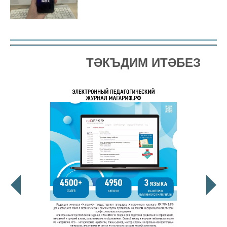
ТӘКЪДИМ ИТӘБЕЗ