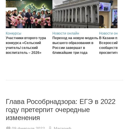
Конкурсы
Новости онлайн
Новости онлайн
Участники второго тура
Переход на новую модель
В Казани проход
конкурса «Сельский
высшего образования в
Всероссийского
учитель/ сельский
России завершат в
сообщества наст
воспитатель – 2026»
ближайшие три года
просветителей
Глава Рособрнадзора: ЕГЭ в 2022
году претерпит очередные
изменения
09 февраля 2022
Мәгариф