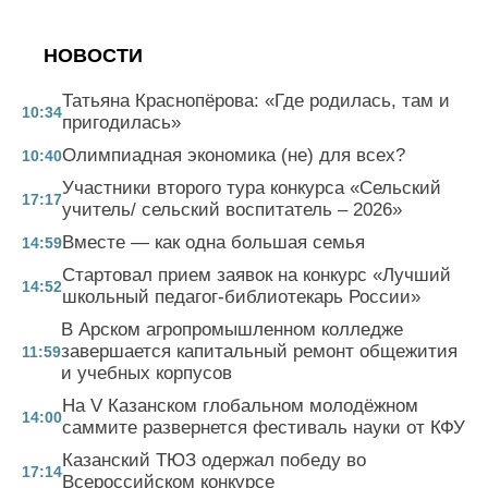
НОВОСТИ
Татьяна Краснопёрова: «Где родилась, там и
10:34
пригодилась»
Олимпиадная экономика (не) для всех?
10:40
Участники второго тура конкурса «Сельский
17:17
учитель/ сельский воспитатель – 2026»
Вместе — как одна большая семья
14:59
Стартовал прием заявок на конкурс «Лучший
14:52
школьный педагог-библиотекарь России»
В Арском агропромышленном колледже
завершается капитальный ремонт общежития
11:59
и учебных корпусов
На V Казанском глобальном молодёжном
14:00
саммите развернется фестиваль науки от КФУ
Казанский ТЮЗ одержал победу во
17:14
Всероссийском конкурсе