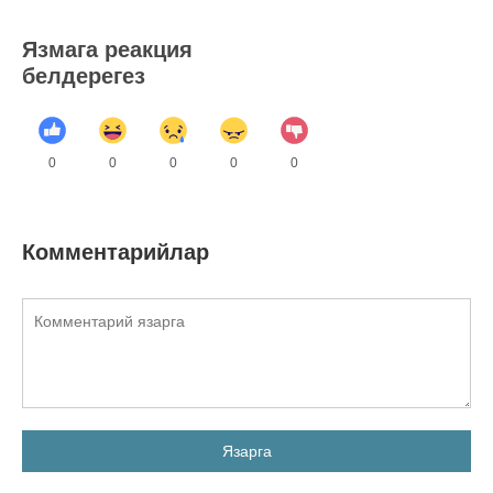
Язмага реакция
белдерегез
0
0
0
0
0
Комментарийлар
Язарга