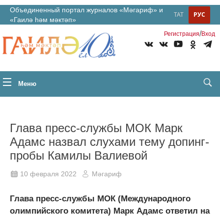
Объединенный портал журналов «Мәгариф» и
ТАТ
РУС
«Гаилә һәм мәктәп»
/
Регистрация
Вход
Меню
Глава пресс-службы МОК Марк
Адамс назвал слухами тему допинг-
пробы Камилы Валиевой
10 февраля 2022
Мәгариф
Глава пресс-службы МОК (Международного
олимпийского комитета) Марк Адамс ответил на