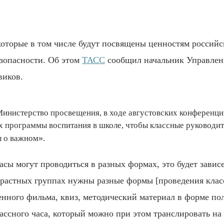
 которые в том числе будут посвящены ценностям российс
езопасности. Об этом
ТАСС
сообщил начальник Управлен
виков.
инистерство просвещения, в ходе августовских конференци
х программы воспитания в школе, чтобы классные руководит
».
ы о важном
сы могут проводиться в разных формах, это будет зависе
возрастных группах нужны разные формы [проведения кла
ренного фильма, квиз, методический материал в форме п
ассного часа, который можно при этом транслировать на 