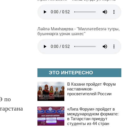
Ләйлә Минһаҗева - "Милләтебезгә тугры,
буыннарга үрнәк шәхес"
ЭТО ИНТЕРЕСНО
В Казани пройдет Форум
наставников-
просветителей России
Э по
тарстана
«Лига Форум» пройдет в
международном формате:
в Татарстан приедут
студенты из 44 стран