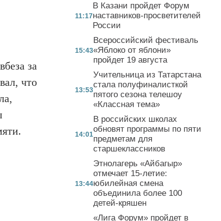
В Казани пройдет Форум
наставников-просветителей
11:17
России
Всероссийский фестиваль
«Яблоко от яблони»
15:43
пройдет 19 августа
вбеза за
Учительница из Татарстана
вал, что
стала полуфиналисткой
13:53
пятого сезона телешоу
ла,
«Классная тема»
ы
В российских школах
обновят программы по пяти
мяти.
14:01
предметам для
старшеклассников
Этнолагерь «Айбагыр»
отмечает 15-летие:
юбилейная смена
13:44
объединила более 100
детей-кряшен
«Лига Форум» пройдет в