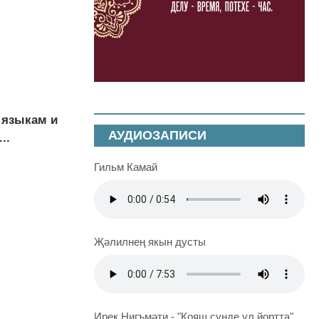
 языкам и
АУДИОЗАПИСИ
..
Гильм Камай
Җәлилнең якын дусты
Ирек Нигъмәти - "Кояш сүнде ул йортта"