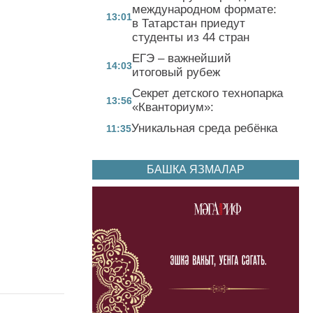
международном формате:
13:01
в Татарстан приедут
студенты из 44 стран
ЕГЭ – важнейший
14:03
итоговый рубеж
Секрет детского технопарка
13:56
«Кванториум»:
Уникальная среда ребёнка
11:35
БАШКА ЯЗМАЛАР