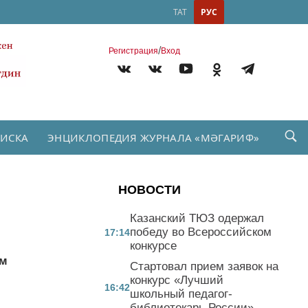
ТАТ
РУС
/
Регистрация
Вход
ПИСКА
ЭНЦИКЛОПЕДИЯ ЖУРНАЛА «МӘГАРИФ»
НОВОСТИ
Казанский ТЮЗ одержал
победу во Всероссийском
17:14
конкурсе
ям
Стартовал прием заявок на
конкурс «Лучший
16:42
школьный педагог-
библиотекарь России»