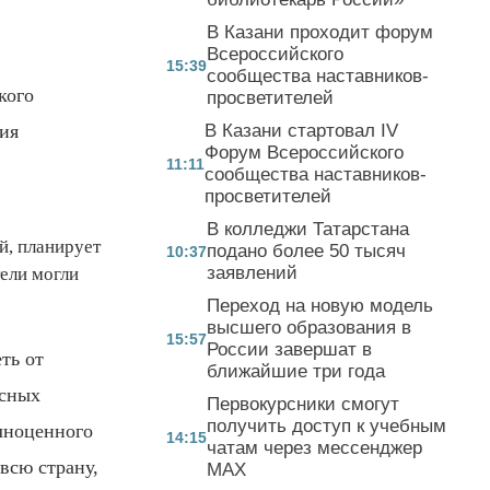
В Казани проходит форум
Всероссийского
15:39
сообщества наставников-
кого
просветителей
ия
В Казани стартовал IV
Форум Всероссийского
11:11
сообщества наставников-
просветителей
В колледжи Татарстана
й, планирует
подано более 50 тысяч
10:37
заявлений
ели могли
Переход на новую модель
высшего образования в
15:57
России завершат в
ть от
ближайшие три года
ссных
Первокурсники смогут
получить доступ к учебным
олноценного
14:15
чатам через мессенджер
всю страну,
MAX