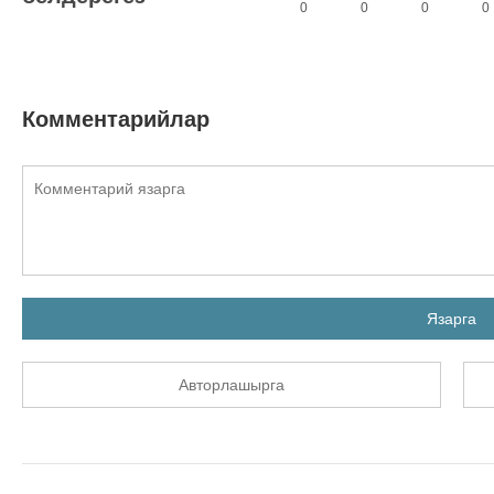
0
0
0
0
Комментарийлар
Язарга
Авторлашырга