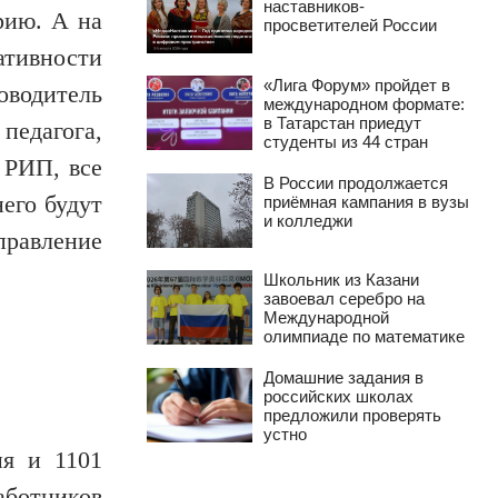
наставников-
рию. А на
просветителей России
ативности
«Лига Форум» пройдет в
оводитель
международном формате:
в Татарстан приедут
педагога,
студенты из 44 стран
 РИП, все
В России продолжается
него будут
приёмная кампания в вузы
и колледжи
правление
Школьник из Казани
завоевал серебро на
Международной
олимпиаде по математике
Домашние задания в
российских школах
предложили проверять
устно
ия и 1101
ботников