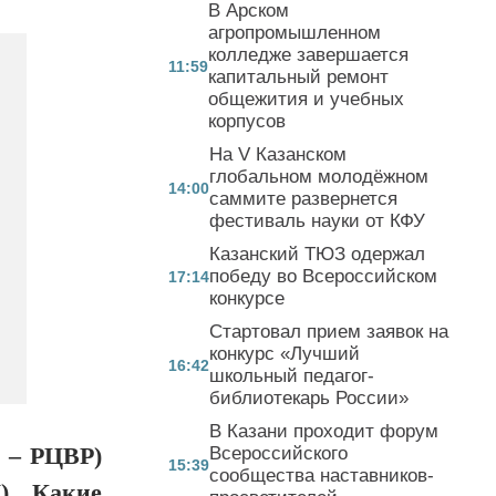
В Арском
агропромышленном
колледже завершается
11:59
капитальный ремонт
общежития и учебных
корпусов
На V Казанском
глобальном молодёжном
14:00
саммите развернется
фестиваль науки от КФУ
Казанский ТЮЗ одержал
победу во Всероссийском
17:14
конкурсе
Стартовал прием заявок на
конкурс «Лучший
16:42
школьный педагог-
библиотекарь России»
В Казани проходит форум
 – РЦВР)
Всероссийского
15:39
сообщества наставников-
). Какие