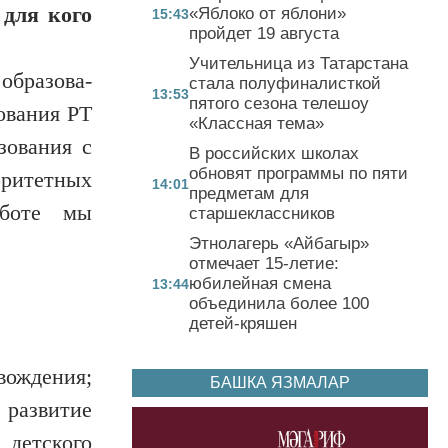
 для кого
«Яблоко от яблони»
15:43
пройдет 19 августа
Учительница из Татарстана
образова­
стала полуфиналисткой
13:53
пятого сезона телешоу
ования РТ
«Классная тема»
зования с
В российских школах
обновят программы по пяти
оритетных
14:01
предметам для
аботе мы
старшеклассников
Этнолагерь «Айбагыр»
отмечает 15-летие:
юбилейная смена
13:44
объединила более 100
детей-кряшен
вождения;
БАШКА ЯЗМАЛАР
 развитие
детского