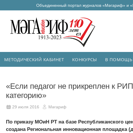
Объединенный портал журналов «Мәгариф» и «
МЕТОДИЧЕСКИЙ КАБИНЕТ
КОНКУРСЫ
В ПОМОЩЬ
«Если педагог не прикреплен к РИП
категорию»
29 июля 2016
Мәгариф
По приказу МОиН РТ на базе Республиканского це
создана Региональная инновационная площадка (да