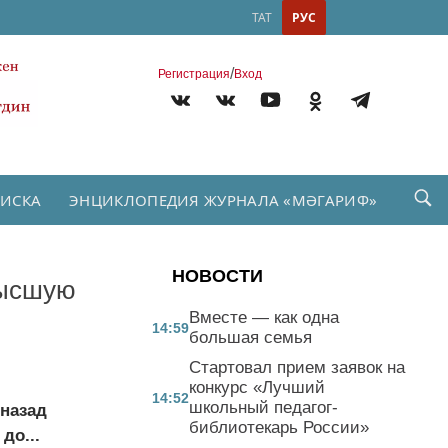
ТАТ
РУС
/
Регистрация
Вход
ПИСКА
ЭНЦИКЛОПЕДИЯ ЖУРНАЛА «МӘГАРИФ»
НОВОСТИ
высшую
Вместе — как одна
14:59
большая семья
Стартовал прием заявок на
конкурс «Лучший
14:52
школьный педагог-
 назад
библиотекарь России»
до...