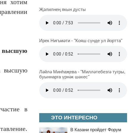
ня хотим
Җәлилнең якын дусты
аправлении
Ирек Нигъмәти - "Кояш сүнде ул йортта"
а высшую
на высшую
Ләйлә Минһаҗева - "Милләтебезгә тугры,
буыннарга үрнәк шәхес"
частие в
ЭТО ИНТЕРЕСНО
тавление.
В Казани пройдет Форум