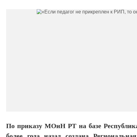
По приказу МОиН РТ на базе Республика
более года назад создана Региональн