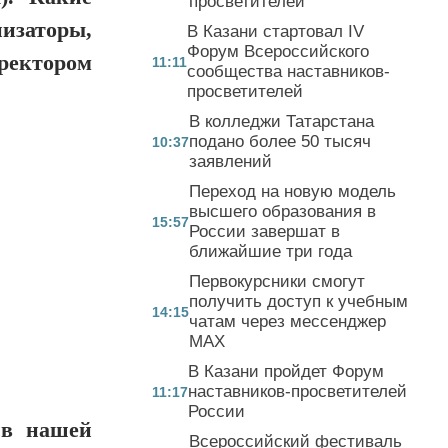
просветителей
изаторы,
В Казани стартовал IV
Форум Всероссийского
ректором
11:11
сообщества наставников-
просветителей
В колледжи Татарстана
подано более 50 тысяч
10:37
заявлений
Переход на новую модель
высшего образования в
15:57
России завершат в
ближайшие три года
Первокурсники смогут
получить доступ к учебным
14:15
чатам через мессенджер
MAX
В Казани пройдет Форум
наставников-просветителей
11:17
России
 в нашей
Всероссийский фестиваль