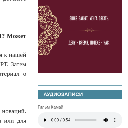
ИП? Может
я к нашей
 РТ. Затем
атериал о
АУДИОЗАПИСИ
Гильм Камай
 новаций.
и или для