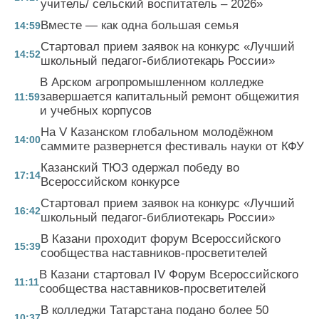
учитель/ сельский воспитатель – 2026»
Вместе — как одна большая семья
14:59
Стартовал прием заявок на конкурс «Лучший
14:52
школьный педагог-библиотекарь России»
В Арском агропромышленном колледже
завершается капитальный ремонт общежития
11:59
и учебных корпусов
На V Казанском глобальном молодёжном
14:00
саммите развернется фестиваль науки от КФУ
Казанский ТЮЗ одержал победу во
17:14
Всероссийском конкурсе
Стартовал прием заявок на конкурс «Лучший
16:42
школьный педагог-библиотекарь России»
В Казани проходит форум Всероссийского
15:39
сообщества наставников-просветителей
В Казани стартовал IV Форум Всероссийского
11:11
сообщества наставников-просветителей
В колледжи Татарстана подано более 50
10:37