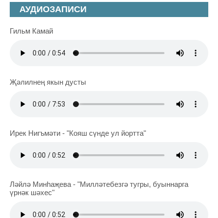
АУДИОЗАПИСИ
Гильм Камай
Җәлилнең якын дусты
Ирек Нигъмәти - "Кояш сүнде ул йортта"
Ләйлә Минһаҗева - "Милләтебезгә тугры, буыннарга
үрнәк шәхес"