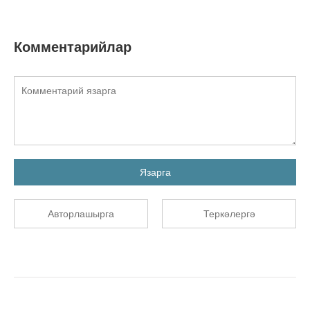
Комментарийлар
Язарга
Авторлашырга
Теркәлергә