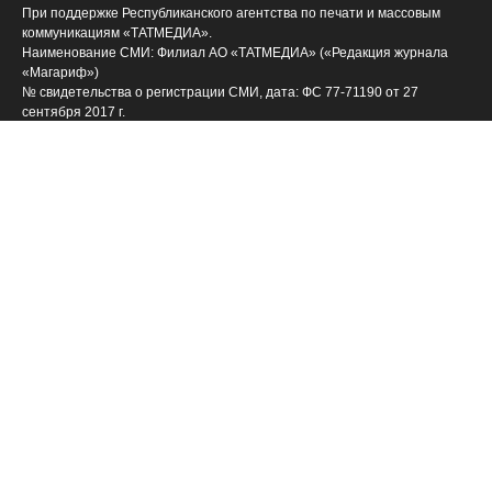
При поддержке Республиканского агентства по печати и массовым
коммуникациям «ТАТМЕДИА».
Наименование СМИ: Филиал АО «ТАТМЕДИА» («Редакция журнала
«Магариф»)
№ свидетельства о регистрации СМИ, дата: ФС 77-71190 от 27
сентября 2017 г.
выдано Федеральной службой по надзору в сфере связи,
информационных технологий и массовых коммуникаций
ФИО главного редактора: Закирова Гелюся Рауфовна
Адрес редакции: 420066, Российская Федерация, Татарстан Респ., г.
Казань, ул. Декабристов, д. 2
Телефон редакции: (843) 222-09-84 (14-61], 222-06-09
Учредитель СМИ: АО «ТАТМЕДИА»
Антикоррупционная политика
АО «ТАТМЕДИА» использует «cookie»
для персонализации
сервисов и удобства пользователей сайтом. Использование «cookie»
можно отменить в настройках браузера.
Политика конфиденциальности
(843) 222 09 84
Телефон АО «ТАТМЕДИА»: