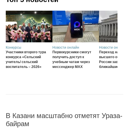
Конкурсы
Новости онлайн
Новости онлайн
Участники второго тура
Первокурсники смогут
Переход на нову
конкурса «Сельский
получить доступ к
высшего образов
учитель/ сельский
учебным чатам через
России завершат
воспитатель – 2026»
мессенджер MAX
ближайшие три г
В Казани масштабно отметят Ураза-
байрам