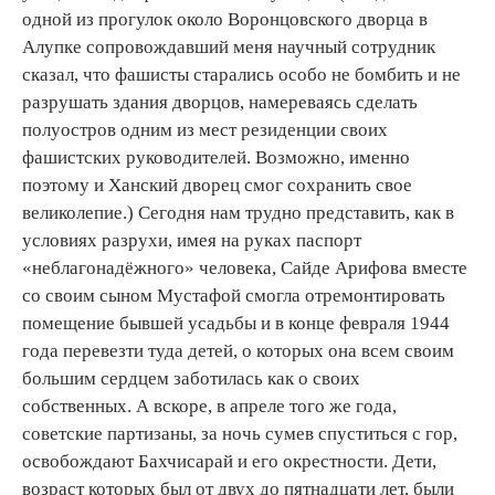
одной из прогулок около Воронцовского дворца в
Алупке сопровождавший меня научный сотрудник
сказал, что фашисты старались особо не бомбить и не
разрушать здания дворцов, намереваясь сделать
полуостров одним из мест резиденции своих
фашистских руководителей. Возможно, именно
поэтому и Ханский дворец смог сохранить свое
великолепие.) Сегодня нам трудно представить, как в
условиях разрухи, имея на руках паспорт
«неблагонадёжного» человека, Сайде Арифова вместе
со своим сыном Мустафой смогла отремонтировать
помещение бывшей усадьбы и в конце февраля 1944
года перевезти туда детей, о которых она всем своим
большим сердцем заботилась как о своих
собственных. А вскоре, в апреле того же года,
советские партизаны, за ночь сумев спуститься с гор,
освобождают Бахчисарай и его окрестности. Дети,
возраст которых был от двух до пятнадцати лет, были