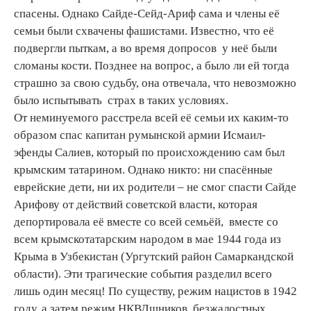
спасены. Однако Сайде-Сейд-Ариф сама и члены её
семьи были схвачены фашистами. Известно, что её
подвергли пыткам, а во время допросов у неё были
сломаны кости. Позднее на вопрос, а было ли ей тогда
страшно за свою судьбу, она отвечала, что невозможно
было испытывать страх в таких условиях.
От неминуемого расстрела всей её семьи их каким-то
образом спас капитан румынской армии Исмаил-
эфенды Салиев, который по происхождению сам был
крымским татарином. Однако никто: ни спасённые
еврейские дети, ни их родители – не смог спасти Сайде
Арифову от действий советской власти, которая
депортировала её вместе со всей семьёй, вместе со
всем крымскотатарским народом в мае 1944 года из
Крыма в Узбекистан (Ургутский район Самаркандской
области). Эти трагические события разделил всего
лишь один месяц! По существу, режим нацистов в 1942
году, а затем режим НКВДшников, безжалостных