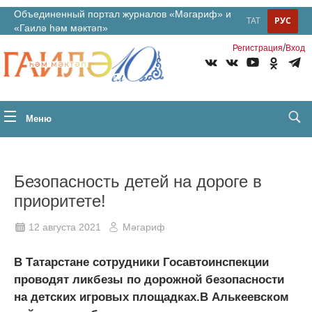
Объединенный портал журналов «Мәгариф» и
ТАТ
РУС
«Гаилә һәм мәктәп»
/
Регистрация
Вход
Меню
Безопасность детей на дороге в
приоритете!
12 августа 2021
Мәгариф
В Татарстане сотрудники Госавтоинспекции
проводят ликбезы по дорожной безопасности
на детских игровых площадках.В Алькеевском