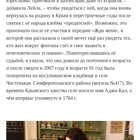
взрослыми, приезжали в Бахчисарай даже из Израиля, –
добавила Лейла, – чтобы увидеться с ней, когда она вновь
вернулась на родину в Крым в перестроечные годы после
снятия с её народа клейма «предателей». Возможно, это
произошло после её участия в передаче «Жди меня», в
которой она рассказала о своей мечте ещё раз увидеть тех,
кто жил вокруг фонтана слёз и смог выжить в
нечеловеческих условиях». Поинтересовавшись её
судьбой, я узнала, что она дожила до почтенного возраста
и после смерти в 2007 году в возрасте 91 год была
похоронена на мусульманском кладбище в селе
Чистенькая Симферопольского района (могила №417). Во
времена Крымского ханства село носило имя Аджи-Кал, о
чём впервые упомянуто в 1784 г.