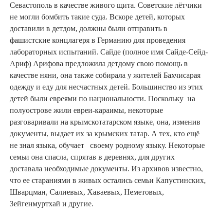
Севастополь в качестве живого щита. Советские лётчики
не могли бомбить такие суда. Вскоре детей, которых
доставили в детдом, должны были отправить в
фашистские концлагеря в Германию для проведения
лабораторных испытаний. Сайде (полное имя Сайде-Сейд-
Ариф) Арифова предложила детдому свою помощь в
качестве няни, она также собирала у жителей Бахчисарая
одежду и еду для несчастных детей. Большинство из этих
детей были евреями по национальности. Поскольку на
полуострове жили евреи-караимы, некоторые
разговаривали на крымскотатарском языке, она, изменив
документы, выдает их за крымских татар. А тех, кто ещё
не знал языка, обучает своему родному языку. Некоторые
семьи она спасла, спрятав в деревнях, для других
доставала необходимые документы. Из архивов известно,
что ее стараниями в живых остались семьи Капустинских,
Шварцман, Салиевых, Хаваевых, Неметовых,
Зейгенмуртхай и другие.