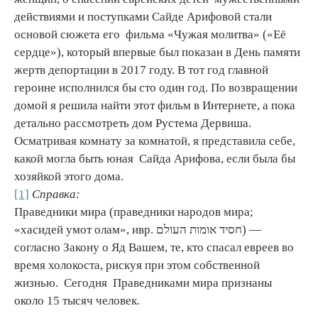
действиями и поступками Сайде Арифовой стали
основой сюжета его фильма «Чужая молитва» («Её
сердце»), который впервые был показан в День памяти
жертв депортации в 2017 году. В тот год главной
героине исполнился бы сто один год. По возвращении
домой я решила найти этот фильм в Интернете, а пока
детально рассмотреть дом Рустема Дервиша.
Осматривая комнату за комнатой, я представила себе,
какой могла быть юная Сайда Арифова, если была бы
хозяйкой этого дома.
[1]
Справка:
Праведники мира (праведники народов мира;
«хасидей умот олам», ивр. חסיד אומות העולם‎) —
согласно Закону о Яд Вашем, те, кто спасал евреев во
время холокоста, рискуя при этом собственной
жизнью. Сегодня Праведниками мира признаны
около 15 тысяч человек.