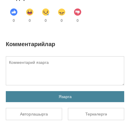
0
0
0
0
0
Комментарийлар
Язарга
Авторлашырга
Теркәлергә