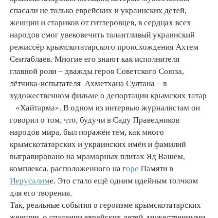
спасали не только еврейских и украинских детей,
женщин и стариков от гитлеровцев, в сердцах всех
народов смог увековечить талантливый украинский
режиссёр крымскотатарского происхождения Ахтем
Сеитаблаев. Многие его знают как исполнителя
главной роли – дважды героя Советского Союза,
лётчика-испытателя Ахметхана Султана – в
художественном фильме о депортации крымских татар
«Хайтарма». В одном из интервью журналистам он
говорил о том, что, будучи в Саду Праведников
народов мира, был поражён тем, как много
крымскотатарских и украинских имён и фамилий
выгравировано на мраморных плитах Яд Вашем,
комплекса, расположенного на г
оре
Памяти в
Иерусалим
е. Это стало ещё одним идейным толчком
для его творения.
Так, реальные события о героизме крымскотатарских
женщин, о спасении еврейских детей мужественными