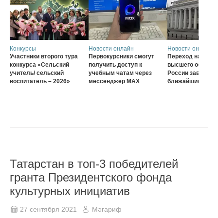
Конкурсы
Новости онлайн
Новости онлайн
Участники второго тура
Первокурсники смогут
Переход на нову
конкурса «Сельский
получить доступ к
высшего образов
учитель/ сельский
учебным чатам через
России завершат
воспитатель – 2026»
мессенджер MAX
ближайшие три г
Татарстан в топ-3 победителей
гранта Президентского фонда
культурных инициатив
27 сентября 2021
Мәгариф