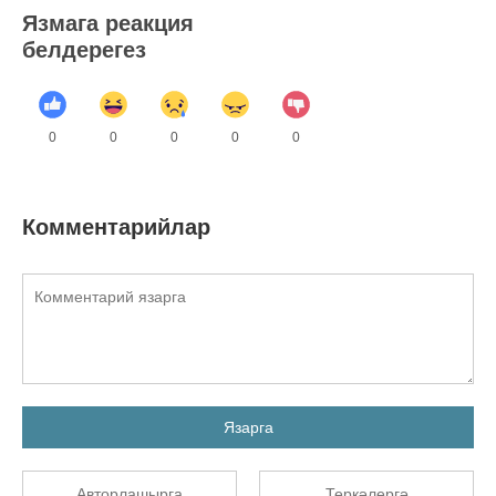
Язмага реакция
белдерегез
0
0
0
0
0
Комментарийлар
Язарга
Авторлашырга
Теркәлергә