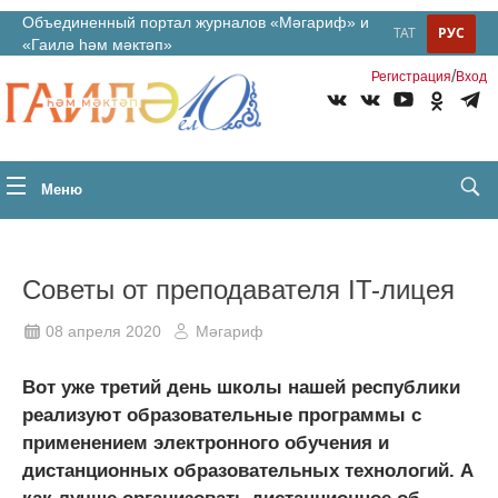
Объединенный портал журналов «Мәгариф» и
ТАТ
РУС
«Гаилә һәм мәктәп»
/
Регистрация
Вход
Меню
Cоветы от преподавателя IT-лицея
08 апреля 2020
Мәгариф
Вот уже третий день школы нашей республики
реализуют образовательные программы с
применением электронного обучения и
дистанционных образовательных технологий. А