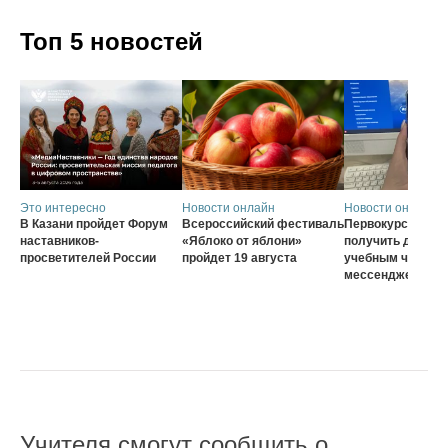
Топ 5 новостей
Это интересно
Новости онлайн
Новости онлайн
В Казани пройдет Форум
Всероссийский фестиваль
Первокурсники с
наставников-
«Яблоко от яблони»
получить доступ 
просветителей России
пройдет 19 августа
учебным чатам ч
мессенджер MA
Учителя смогут сообщить о