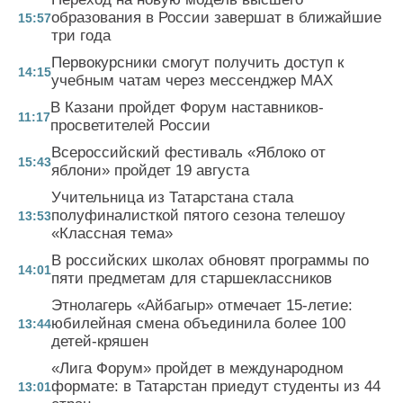
образования в России завершат в ближайшие
15:57
три года
Первокурсники смогут получить доступ к
14:15
учебным чатам через мессенджер MAX
В Казани пройдет Форум наставников-
11:17
просветителей России
Всероссийский фестиваль «Яблоко от
15:43
яблони» пройдет 19 августа
Учительница из Татарстана стала
полуфиналисткой пятого сезона телешоу
13:53
«Классная тема»
В российских школах обновят программы по
14:01
пяти предметам для старшеклассников
Этнолагерь «Айбагыр» отмечает 15-летие:
юбилейная смена объединила более 100
13:44
детей-кряшен
«Лига Форум» пройдет в международном
формате: в Татарстан приедут студенты из 44
13:01