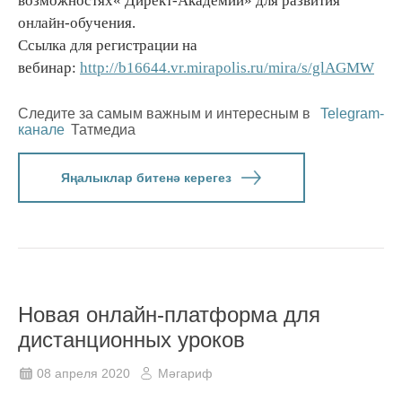
возможностях« Директ-Академии» для развития
онлайн-обучения.
Ссылка для регистрации на
вебинар:
http://b16644.vr.mirapolis.ru/mira/s/glAGMW
Следите за самым важным и интересным в
Telegram-
канале
Татмедиа
Яңалыклар битенә керегез
Новая онлайн-платформа для
дистанционных уроков
08 апреля 2020
Мәгариф