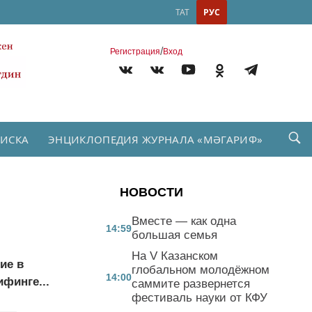
ТАТ
РУС
/
Регистрация
Вход
ПИСКА
ЭНЦИКЛОПЕДИЯ ЖУРНАЛА «МӘГАРИФ»
НОВОСТИ
Вместе — как одна
14:59
большая семья
На V Казанском
ие в
глобальном молодёжном
14:00
финге...
саммите развернется
фестиваль науки от КФУ