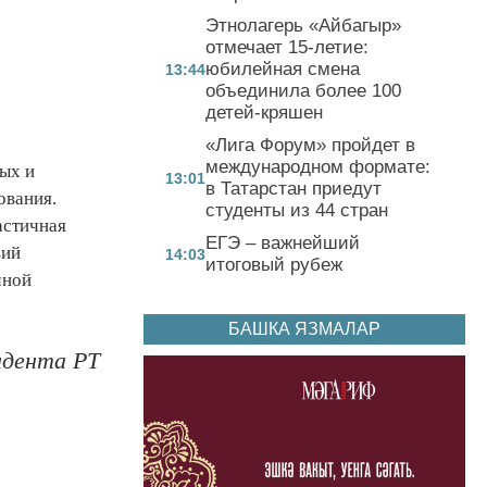
Этнолагерь «Айбагыр»
отмечает 15-летие:
юбилейная смена
13:44
объединила более 100
детей-кряшен
«Лига Форум» пройдет в
международном формате:
ых и
13:01
в Татарстан приедут
ования.
студенты из 44 стран
астичная
ЕГЭ – важнейший
вий
14:03
итоговый рубеж
чной
БАШКА ЯЗМАЛАР
идента РТ