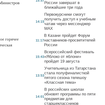
15:57
 Министров
России завершат в
ближайшие три года
Первокурсники смогут
получить доступ к учебным
14:15
чатам через мессенджер
MAX
В Казани пройдет Форум
ое горячее
наставников-просветителей
11:17
России
ическая
Всероссийский фестиваль
«Яблоко от яблони»
15:43
пройдет 19 августа
Учительница из Татарстана
стала полуфиналисткой
13:53
пятого сезона телешоу
«Классная тема»
В российских школах
обновят программы по пяти
14:01
предметам для
старшеклассников