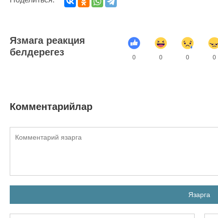
Язмага реакция
белдерегез
0
0
0
0
Комментарийлар
Язарга