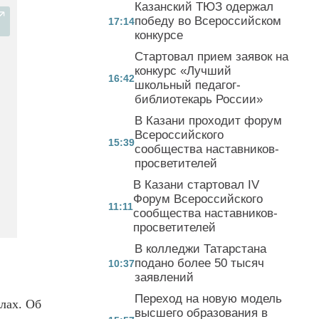
Казанский ТЮЗ одержал
победу во Всероссийском
17:14
конкурсе
Стартовал прием заявок на
конкурс «Лучший
16:42
школьный педагог-
библиотекарь России»
В Казани проходит форум
Всероссийского
15:39
сообщества наставников-
просветителей
В Казани стартовал IV
Форум Всероссийского
11:11
сообщества наставников-
просветителей
В колледжи Татарстана
подано более 50 тысяч
10:37
заявлений
Переход на новую модель
лах. Об
высшего образования в