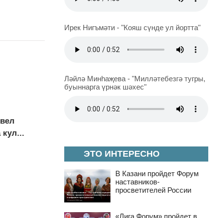
Ирек Нигъмәти - "Кояш сүнде ул йортта"
Ләйлә Минһаҗева - "Милләтебезгә тугры,
буыннарга үрнәк шәхес"
овел
кул...
ЭТО ИНТЕРЕСНО
В Казани пройдет Форум
наставников-
просветителей России
«Лига Форум» пройдет в