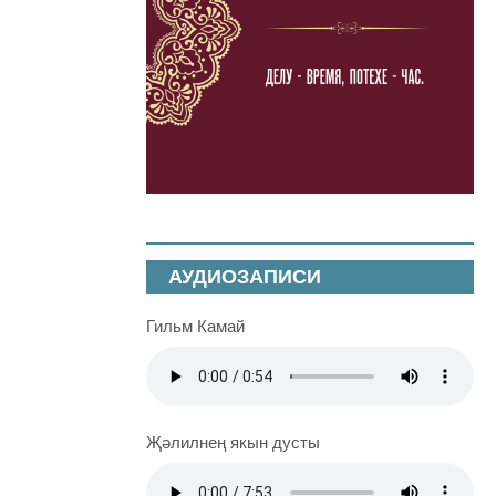
АУДИОЗАПИСИ
Гильм Камай
Җәлилнең якын дусты