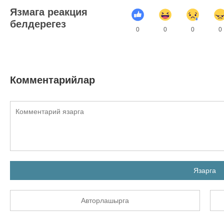
Язмага реакция
белдерегез
0
0
0
0
Комментарийлар
Язарга
Авторлашырга