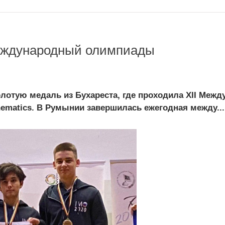
международный олимпиады
олотую медаль из Бухареста, где проходила XII Меж
hematics. В Румынии завершилась ежегодная между...