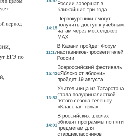
ия в целом
15:57
России завершат в
удет
ближайшие три года
Первокурсники смогут
ой период
получить доступ к учебным
14:15
чатам через мессенджер
MAX
фии,
В Казани пройдет Форум
наставников-просветителей
11:17
ут ЕГЭ по
России
Всероссийский фестиваль
«Яблоко от яблони»
15:43
й,
пройдет 19 августа
Учительница из Татарстана
стала полуфиналисткой
13:53
пятого сезона телешоу
«Классная тема»
В российских школах
обновят программы по пяти
14:01
предметам для
старшеклассников