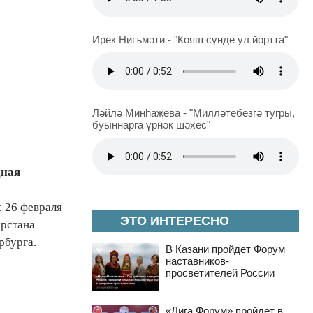
Ирек Нигъмәти - "Кояш сүнде ул йортта"
Ләйлә Минһаҗева - "Милләтебезгә тугры,
буыннарга үрнәк шәхес"
дная
 26 февраля
ЭТО ИНТЕРЕСНО
арстана
рбурга.
В Казани пройдет Форум
наставников-
просветителей России
«Лига Форум» пройдет в