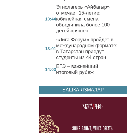
Этнолагерь «Айбагыр»
отмечает 15-летие:
юбилейная смена
13:44
объединила более 100
детей-кряшен
«Лига Форум» пройдет в
международном формате:
13:01
в Татарстан приедут
студенты из 44 стран
ЕГЭ – важнейший
14:03
итоговый рубеж
БАШКА ЯЗМАЛАР