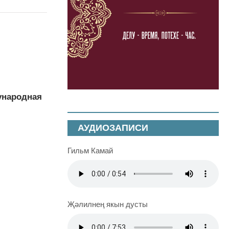
дународная
АУДИОЗАПИСИ
Гильм Камай
Җәлилнең якын дусты