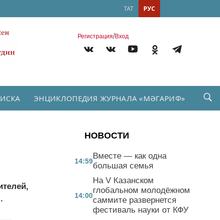
ТАТ
РУС
/
Регистрация
Вход
ПИСКА
ЭНЦИКЛОПЕДИЯ ЖУРНАЛА «МӘГАРИФ»
НОВОСТИ
Вместе — как одна
14:59
большая семья
На V Казанском
ителей,
глобальном молодёжном
14:00
.
саммите развернется
фестиваль науки от КФУ