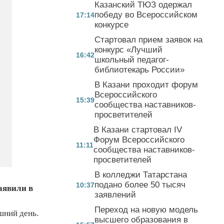
Казанский ТЮЗ одержал
победу во Всероссийском
17:14
конкурсе
Стартовал прием заявок на
конкурс «Лучший
16:42
школьный педагог-
библиотекарь России»
В Казани проходит форум
Всероссийского
15:39
сообщества наставников-
просветителей
В Казани стартовал IV
Форум Всероссийского
11:11
сообщества наставников-
просветителей
В колледжи Татарстана
подано более 50 тысяч
10:37
аявили в
заявлений
Переход на новую модель
шний день.
высшего образования в