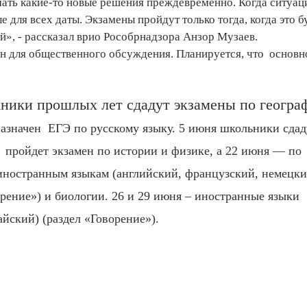
имать какие-то новые решения преждевременно. Когда ситуац
 для всех даты. Экзамены пройдут только тогда, когда это б
ей», - рассказал врио Рособрнадзора Анзор Музаев.
ан для общественного обсуждения. Планируется, что основн
кники прошлых лет сдадут экзамены по геогра
азначен ЕГЭ по русскому языку. 5 июня школьники сдад
 пройдет экзамен по истории и физике, а 22 июня — по
иностранным языкам (английский, французский, немецки
орение») и биологии. 26 и 29 июня – иностранные языки
айский) (раздел
«Говорение»).