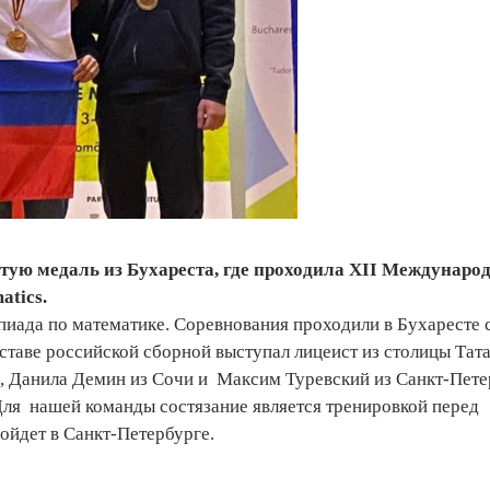
тую медаль из Бухареста, где проходила XII Междунаро
atics.
ада по математике. Соревнования проходили в Бухаресте с
оставе российской сборной выступал лицеист из столицы Тат
, Данила Демин из Сочи и Максим Туревский из Санкт-Пете
 Для нашей команды состязание является тренировкой перед
йдет в Санкт-Петербурге.