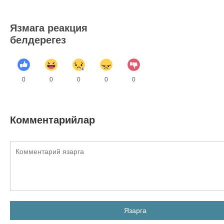
Язмага реакция
белдерегез
0
0
0
0
0
Комментарийлар
Язарга