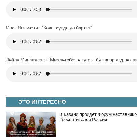
Ирек Нигъмәти - "Кояш сүнде ул йортта"
Ләйлә Минһаҗева - "Милләтебезгә тугры, буыннарга үрнәк ш
ЭТО ИНТЕРЕСНО
В Казани пройдет Форум наставнико
просветителей России