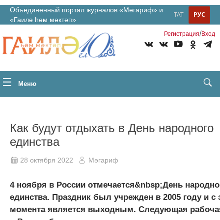
Объединенный портал журналов «Мәгариф» и
ТАТ
РУС
«Гаилә һәм мәктәп»
/
Регистрация
Вход
Меню
Как будут отдыхать в День народного
единства
28 октября 2022
Мәгариф
4 ноября в России отмечается&nbsp;День народно
единства. Праздник был учрежден в 2005 году и с 
момента является выходным. Следующая рабоча