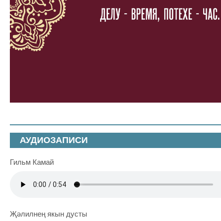
АУДИОЗАПИСИ
Гильм Камай
Җәлилнең якын дусты