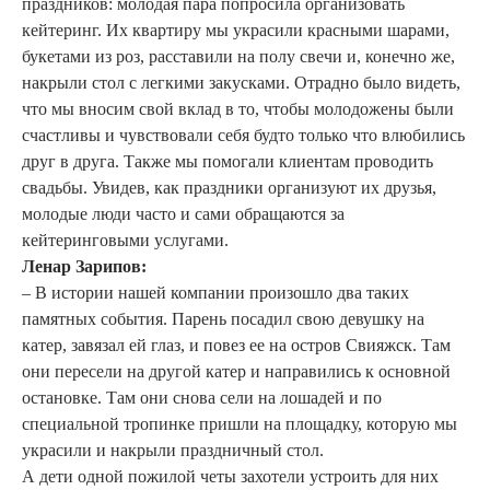
праздников: молодая пара попросила организовать
кейтеринг. Их квартиру мы украсили красными шарами,
букетами из роз, расставили на полу свечи и, конечно же,
накрыли стол с легкими закусками. Отрадно было видеть,
что мы вносим свой вклад в то, чтобы молодожены были
счастливы и чувствовали себя будто только что влюбились
друг в друга. Также мы помогали клиентам проводить
свадьбы. Увидев, как праздники организуют их друзья,
молодые люди часто и сами обращаются за
кейтеринговыми услугами.
Ленар Зарипов:
– В истории нашей компании произошло два таких
памятных события. Парень посадил свою девушку на
катер, завязал ей глаз, и повез ее на остров Свияжск. Там
они пересели на другой катер и направились к основной
остановке. Там они снова сели на лошадей и по
специальной тропинке пришли на площадку, которую мы
украсили и накрыли праздничный стол.
А дети одной пожилой четы захотели устроить для них