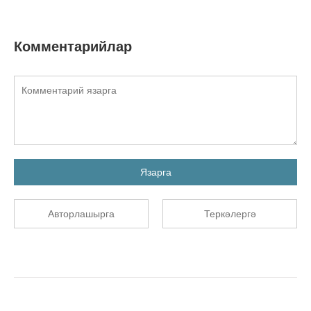
Комментарийлар
Язарга
Авторлашырга
Теркәлергә