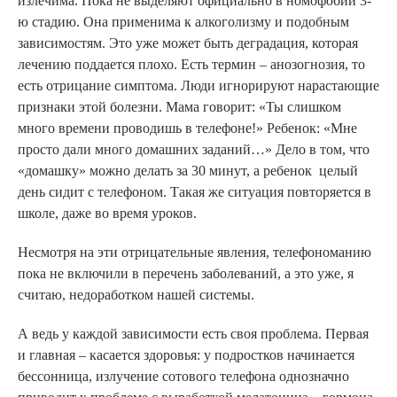
излечима. Пока не выделяют официально в номофобии 3-
ю стадию. Она применима к алкоголизму и подобным
зависимостям. Это уже может быть деградация, которая
лечению поддается плохо. Есть термин – анозогнозия, то
есть отрицание симптома. Люди игнорируют нарастающие
признаки этой болезни. Мама говорит: «Ты слишком
много времени проводишь в телефоне!» Ребенок: «Мне
просто дали много домашних заданий…» Дело в том, что
«домашку» можно делать за 30 минут, а ребенок целый
день сидит с телефоном. Такая же ситуация повторяется в
школе, даже во время уроков.
Несмотря на эти отрицательные явления, телефономанию
пока не включили в перечень заболеваний, а это уже, я
считаю, недоработком нашей системы.
А ведь у каждой зависимости есть своя проблема. Первая
и главная – касается здоровья: у подростков начинается
бессонница, излучение сотового телефона однозначно