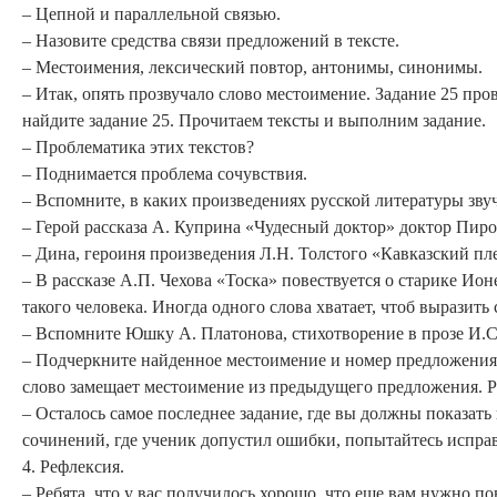
– Цепной и параллельной связью.
– Назовите средства связи предложений в тексте.
– Местоимения, лексический повтор, антонимы, синонимы.
– Итак, опять прозвучало слово местоимение. Задание 25 про
найдите задание 25. Прочитаем тексты и выполним задание.
– Проблематика этих текстов?
– Поднимается проблема сочувствия.
– Вспомните, в каких произведениях русской литературы звуч
– Герой рассказа А. Куприна «Чудесный доктор» доктор Пиро
– Дина, героиня произведения Л.Н. Толстого «Кавказский пл
– В рассказе А.П. Чехова «Тоска» повествуется о старике Ионе
такого человека. Иногда одного слова хватает, чтоб выразить 
– Вспомните Юшку А. Платонова, стихотворение в прозе И.С
– Подчеркните найденное местоимение и номер предложения. 
слово замещает местоимение из предыдущего предложения. Р
– Осталось самое последнее задание, где вы должны показат
сочинений, где ученик допустил ошибки, попытайтесь исправ
4. Рефлексия.
– Ребята, что у вас получилось хорошо, что еще вам нужно по