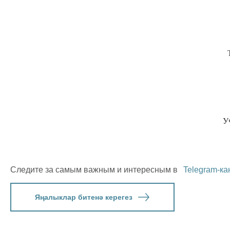
Уч
Следите за самым важным и интересным в
Telegram-ка
Яңалыклар битенә керегез