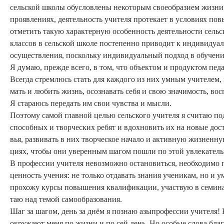
сельской школы обусловлены некоторым своеобразием жизни и 
проявлениях, деятельность учителя протекает в условиях пов
отметить такую характерную особенность деятельности сельс
клас­сов в сельской школе постепенно приводит к индивидуа
осуществле­ния, поскольку индивидуальный подход в обучении 
Я думаю, прежде всего, в том, что объектом и продуктом педа
Всегда стремлюсь стать для каждого из них умным учителем,
мать и любить жизнь, осознавать себя и свою значимость, во
Я стараюсь передать им свои чувства и мысли.
Поэтому самой главной целью сельского учителя я считаю п
способных и творческих ребят и вдохновить их на новые дос
вья, развивать в них творческое начало и активную жизненн
циях, чтобы они уверенным шагом пошли по этой увлекательн
В профессии учителя невозможно остановиться, необходимо п
ценность учения: не только отдавать знания ученикам, но и 
прохожу курсы повышения квалификации, участвую в семинара
таю над темой самообразования.
Шаг за шагом, день за днём я познаю азыпрофессии учителя!
окружают меня по жизни и по сей день. Но особые слова благ