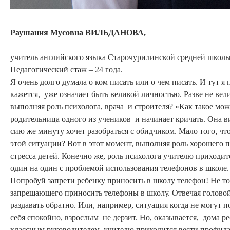
Раушания Мусовна ВИЛЬДАНОВА,
учитель английского языка Старочурилинской средней школы
Педагогический стаж – 24 года.
Я очень долго думала о ком писать или о чем писать. И тут я
кажется, уже означает быть великой личностью. Разве не вел
выполняя роль психолога, врача и строителя? «Как такое може
родительница одного из учеников и начинает кричать. Она вид
сию же минуту хочет разобраться с обидчиком. Мало того, что
этой ситуации? Вот в этот момент, выполняя роль хорошего 
стресса детей. Конечно же, роль психолога учителю приходит
один на один с проблемой использования телефонов в школе.
Попробуй запрети ребенку приносить в школу телефон! Не тол
запрещающего приносить телефоны в школу. Отвечая головой 
раздавать обратно. Или, например, ситуация когда не могут п
себя спокойно, взрослым не дерзит. Но, оказывается, дома р
классным руководителем, учителю приходится вести профилак