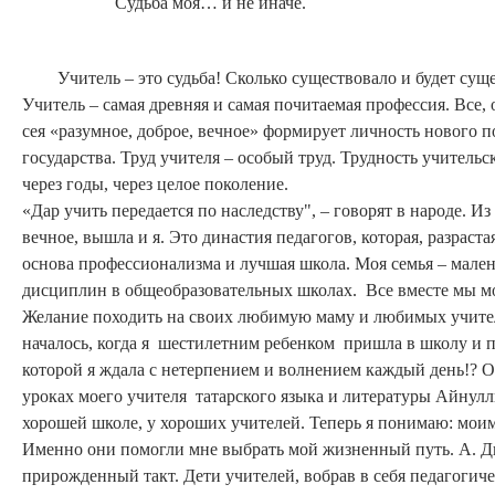
Судьба моя… и не иначе.
Учитель – это судьба! Сколько существовало и будет сущест
Учитель – самая древняя и самая почитаемая профессия. Все,
сея «разумное, доброе, вечное» формирует личность нового по
государства. Труд учителя – особый труд. Трудность учительс
через годы, через целое поколение.
«Дар учить передается по наследству", – говорят в народе. Из
вечное, вышла и я. Это династия педагогов, которая, разраст
основа профессионализма и лучшая школа. Моя семья – малень
дисциплин в общеобразовательных школах. Все вместе мы мо
Желание походить на своих любимую маму и любимых учителе
началось, когда я шестилетним ребенком пришла в школу и
которой я ждала с нетерпением и волнением каждый день!? Он
уроках моего учителя татарского языка и литературы Айнулл
хорошей школе, у хороших учителей. Теперь я понимаю: мои
Именно они помогли мне выбрать мой жизненный путь. А. Ди­с
прирожденный такт. Дети учителей, вобрав в себя педагогиче