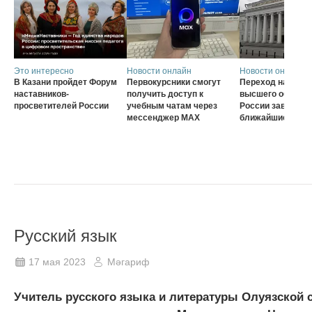
Это интересно
Новости онлайн
Новости онлайн
В Казани пройдет Форум
Первокурсники смогут
Переход на нову
наставников-
получить доступ к
высшего образов
просветителей России
учебным чатам через
России завершат
мессенджер MAX
ближайшие три г
Русский язык
17 мая 2023
Мәгариф
Учитель русского языка и литературы Олуязской 