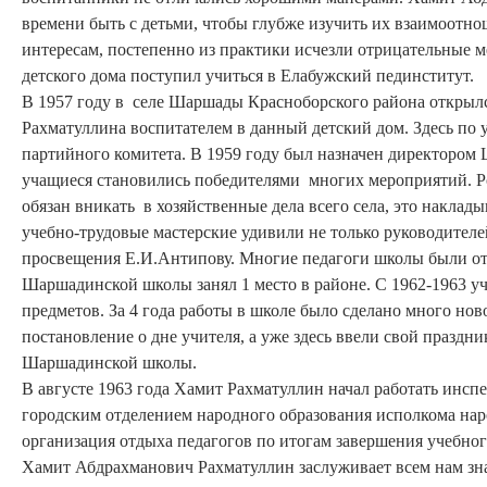
времени быть с детьми, чтобы глубже изучить их взаимоотно
интересам, постепенно из практики исчезли отрицательные 
детского дома поступил учиться в Елабужский пединститут.
В 1957 году в селе Шаршады Красноборского района открыл
Рахматуллина воспитателем в данный детский дом. Здесь по 
партийного комитета. В 1959 году был назначен директором
учащиеся становились победителями многих мероприятий. Рол
обязан вникать в хозяйственные дела всего села, это накла
учебно-трудовые мастерские удивили не только руководителе
просвещения Е.И.Антипову. Многие педагоги школы были о
Шаршадинской школы занял 1 место в районе. С 1962-1963 у
предметов. За 4 года работы в школе было сделано много но
постановление о дне учителя, а уже здесь ввели свой праздн
Шаршадинской школы.
В августе 1963 года Хамит Рахматуллин начал работать инс
городским отделением народного образования исполкома нар
организация отдыха педагогов по итогам завершения учебно
Хамит Абдрахманович Рахматуллин заслуживает всем нам знак