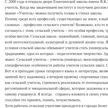
С 2000 года я открыла двери Епанчинской школы имени Я.К.З
учитель. Когда мы заканчиваем институт и получаем диплом 
звание «Учитель» можно получить только в стенах школы.
Почему среди всех профессий, существующих на земле, я выбр
сложных – профессию сельского учителя? Возможно, кто-то воз
соглашусь с этим, сельский учитель – это особая профессия, 
особая миссия. Сельская школа –важнейший, главный, иногда
всей интеллектуальной, культурной и духовной жизни села. Я
условия сельской школы обязывают учителя стать универсаль
традициями, одна из которых - педагогическое творчество. Здесь
знают. Сельский учитель – учитель-универсал, многопрофиль
специфические особенности работы учителя сельских школ. О
Вот и я преподаю уроки татарского языка и литературы, явл
занятий бегу надомнику, а вечером провожу спортивные секц
как сельский учитель, стремлюсь реализовать те потенциальн
регулятивной и эмоциональной сферах, которые заложены в не
самому учащемуся. Я всегда стараюсь вложить в своих ученико
способен это принять, понять, почувствовать.
Хотя работать сельским учителям приходится в гораздо более