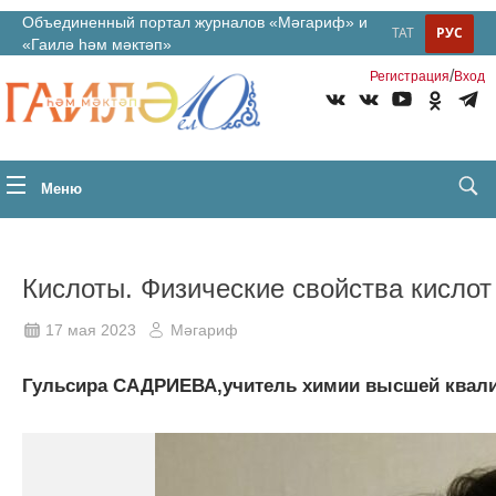
Объединенный портал журналов «Мәгариф» и
ТАТ
РУС
«Гаилә һәм мәктәп»
/
Регистрация
Вход
Меню
Кислоты. Физические свойства кислот
17 мая 2023
Мәгариф
Гульсира САДРИЕВА,учитель химии высшей квали