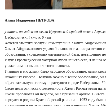
Айназ Илдаровна ПЕТРОВА,
учител
ь английского языка
Кучуковской средней школы Агрызс
Педагогический стаж 9 лет
Хочется отметить заслуги Рахматуллина Хамита Абдрахмано
Хамит Абдрахманович уделял большое внимание развитию сет
образования, укреплению материальной базы, повышению пед
Изучая краеведческий материал музея нашего села, я нашла
уважением вспоминают этого человека.
Главным в его жизни было народное образование: начиналось
начальных классов. Получив заочно высшее образование, он п
образовательную систему в растущем городе Набережные Че
Свою педагогическую деятельность Хамит Рахматуллин начал
школе проработал он недолго, был призван в армию. В итоге
вернулся в родной Красноборский район и в 1953 году был 
воспитанники не отличались хорошими манерами. Хамит Абд