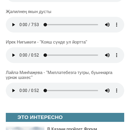
Җәлилнең якын дусты
Ирек Нигъмәти - "Кояш сүнде ул йортта"
Ләйлә Минһаҗева - "Милләтебезгә тугры, буыннарга
үрнәк шәхес"
ЭТО ИНТЕРЕСНО
В Казани пройдет Форум