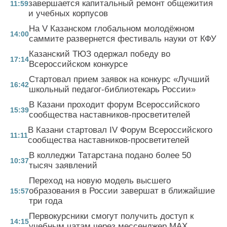
завершается капитальный ремонт общежития
11:59
и учебных корпусов
На V Казанском глобальном молодёжном
14:00
саммите развернется фестиваль науки от КФУ
Казанский ТЮЗ одержал победу во
17:14
Всероссийском конкурсе
Стартовал прием заявок на конкурс «Лучший
16:42
школьный педагог-библиотекарь России»
В Казани проходит форум Всероссийского
15:39
сообщества наставников-просветителей
В Казани стартовал IV Форум Всероссийского
11:11
сообщества наставников-просветителей
В колледжи Татарстана подано более 50
10:37
тысяч заявлений
Переход на новую модель высшего
образования в России завершат в ближайшие
15:57
три года
Первокурсники смогут получить доступ к
14:15
учебным чатам через мессенджер MAX