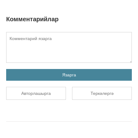
Комментарийлар
Язарга
Авторлашырга
Теркәлергә