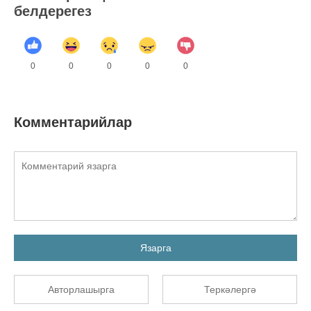
белдерегез
0
0
0
0
0
Комментарийлар
Язарга
Авторлашырга
Теркәлергә