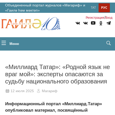
Объединенный портал журналов «Мәгариф» и
ТАТ
РУС
«Гаилә һәм мәктәп»
/
Регистрация
Вход
Меню
«Миллиард Татар»: «Родной язык не
враг мой»: эксперты опасаются за
судьбу национального образования
12 июля 2025
Магариф
Информационный портал «Миллиард.Татар»
опубликовал материал, посвящённый