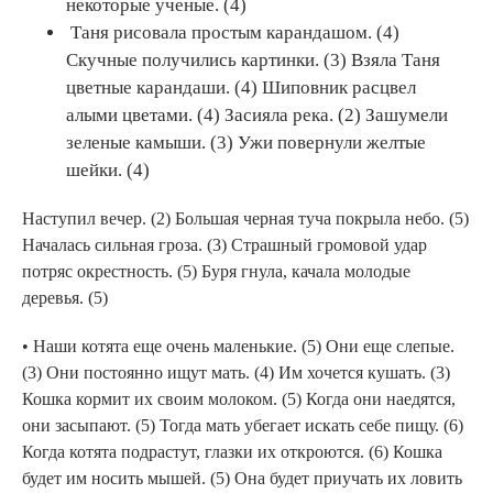
некоторые ученые. (4)
Таня рисовала простым карандашом. (4)
Скучные получились картинки. (3) Взяла Таня
цветные карандаши. (4) Шиповник расцвел
алыми цветами. (4) Засияла река. (2) Зашумели
зеленые камыши. (3) Ужи повернули желтые
шейки. (4)
Наступил вечер. (2) Большая черная туча покрыла небо. (5)
Началась сильная гроза. (3) Страшный громовой удар
потряс окрестность. (5) Буря гнула, качала молодые
деревья. (5)
• Наши котята еще очень маленькие. (5) Они еще слепые.
(3) Они постоянно ищут мать. (4) Им хочется кушать. (3)
Кошка кормит их своим молоком. (5) Когда они наедятся,
они засыпают. (5) Тогда мать убегает искать себе пищу. (6)
Когда котята подрастут, глазки их откроются. (6) Кошка
будет им носить мышей. (5) Она будет приучать их ловить