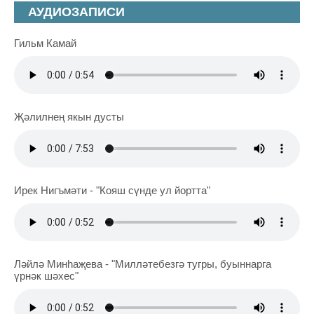
АУДИОЗАПИСИ
Гильм Камай
Җәлилнең якын дусты
Ирек Нигъмәти - "Кояш сүнде ул йортта"
Ләйлә Минһаҗева - "Милләтебезгә тугры, буыннарга
үрнәк шәхес"