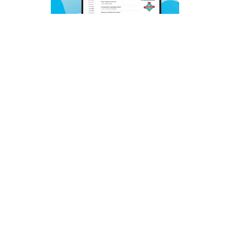
© 2011 - 2026. Сетевое издание «Мәгариф-уку» (перевод
«Просвещение-чтение»). Все права защищены.
© ТАТМЕДИА. Все материалы, размещенные на сайте, защищены
законом.
Перепечатка, воспроизведение и распространение в любом объеме
информации,
размещенной на сайте, возможна только с письменного согласия
редакций СМИ.