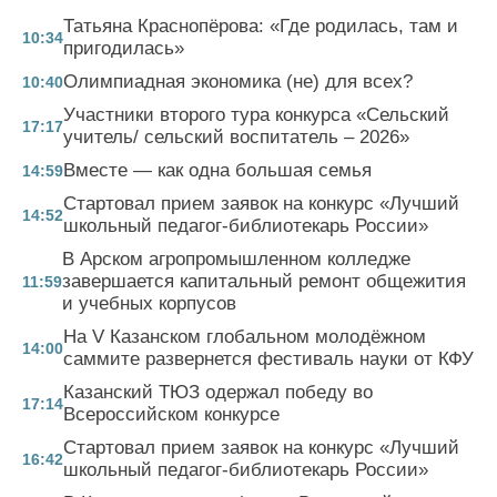
Татьяна Краснопёрова: «Где родилась, там и
10:34
пригодилась»
Олимпиадная экономика (не) для всех?
10:40
Участники второго тура конкурса «Сельский
17:17
учитель/ сельский воспитатель – 2026»
Вместе — как одна большая семья
14:59
Стартовал прием заявок на конкурс «Лучший
14:52
школьный педагог-библиотекарь России»
В Арском агропромышленном колледже
завершается капитальный ремонт общежития
11:59
и учебных корпусов
На V Казанском глобальном молодёжном
14:00
саммите развернется фестиваль науки от КФУ
Казанский ТЮЗ одержал победу во
17:14
Всероссийском конкурсе
Стартовал прием заявок на конкурс «Лучший
16:42
школьный педагог-библиотекарь России»