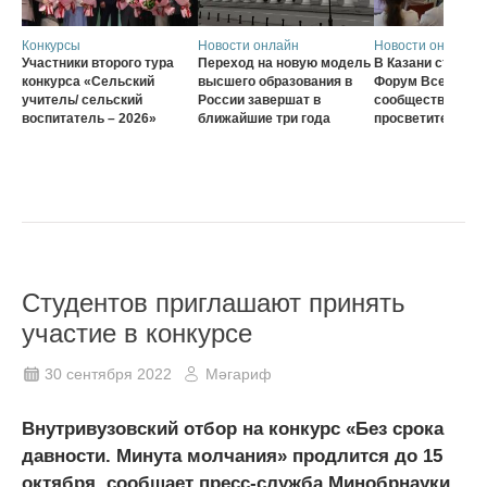
Конкурсы
Новости онлайн
Новости онлайн
Участники второго тура
Переход на новую модель
В Казани стартов
конкурса «Сельский
высшего образования в
Форум Всеросси
учитель/ сельский
России завершат в
сообщества наст
воспитатель – 2026»
ближайшие три года
просветителей
Студентов приглашают принять
участие в конкурсе
30 сентября 2022
Мәгариф
Внутривузовский отбор на конкурс «Без срока
давности. Минута молчания» продлится до 15
октября, сообщает пресс-служба Минобрнауки