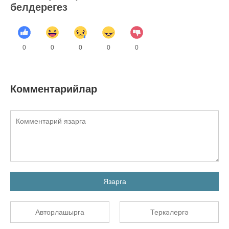
белдерегез
0
0
0
0
0
Комментарийлар
Язарга
Авторлашырга
Теркәлергә