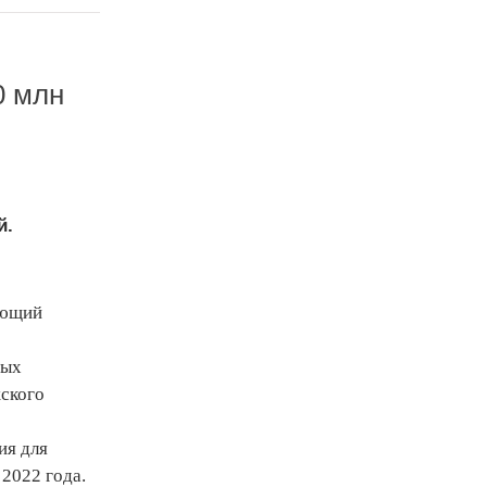
0 млн
й.
ующий
ных
жского
ия для
 2022 года.