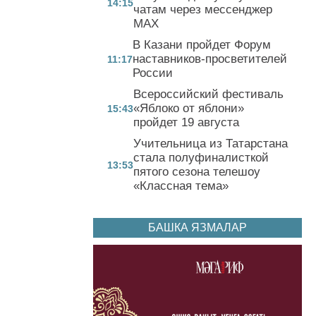
14:15
чатам через мессенджер
MAX
В Казани пройдет Форум
наставников-просветителей
11:17
России
Всероссийский фестиваль
«Яблоко от яблони»
15:43
пройдет 19 августа
Учительница из Татарстана
стала полуфиналисткой
13:53
пятого сезона телешоу
«Классная тема»
БАШКА ЯЗМАЛАР