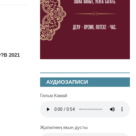
у?В 2021
АУДИОЗАПИСИ
Гильм Камай
Җәлилнең якын дусты