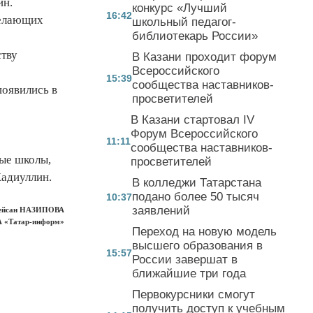
ин.
конкурс «Лучший
16:42
желающих
школьный педагог-
библиотекарь России»
ству
В Казани проходит форум
Всероссийского
15:39
сообщества наставников-
появились в
просветителей
В Казани стартовал IV
Форум Всероссийского
11:11
сообщества наставников-
ные школы,
просветителей
Хадиуллин.
В колледжи Татарстана
подано более 50 тысяч
10:37
заявлений
ейсан НАЗИПОВА
А «Татар-информ»
Переход на новую модель
высшего образования в
15:57
России завершат в
ближайшие три года
Первокурсники смогут
получить доступ к учебным