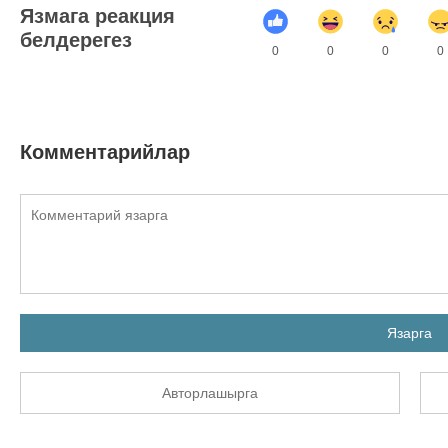
Язмага реакция
белдерегез
0
0
0
0
Комментарийлар
Язарга
Авторлашырга