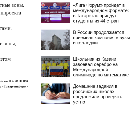
тные зоны.
«Лига Форум» пройдет в
международном формате:
ацпроекта
в Татарстан приедут
студенты из 44 стран
тами.
В России продолжается
приёмная кампания в вузы
и колледжи
ые зоны, —
 этом
Школьник из Казани
завоевал серебро на
Международной
олимпиаде по математике
ейсан НАЗИПОВА
Домашние задания в
А «Татар-информ»
российских школах
предложили проверять
устно