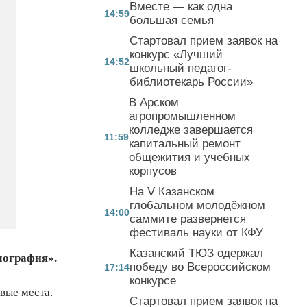
Вместе — как одна
14:59
большая семья
Стартовал прием заявок на
конкурс «Лучший
14:52
школьный педагог-
библиотекарь России»
В Арском
агропромышленном
колледже завершается
11:59
капитальный ремонт
общежития и учебных
корпусов
На V Казанском
глобальном молодёжном
14:00
саммите развернется
фестиваль науки от КФУ
Казанский ТЮЗ одержал
мография».
победу во Всероссийском
17:14
конкурсе
вые места.
Стартовал прием заявок на