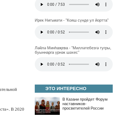
Ирек Нигъмәти - "Кояш сүнде ул йортта"
Ләйлә Минһаҗева - "Милләтебезгә тугры,
буыннарга үрнәк шәхес"
ЭТО ИНТЕРЕСНО
вательной
В Казани пройдет Форум
наставников-
просветителей России
ста». В 2020