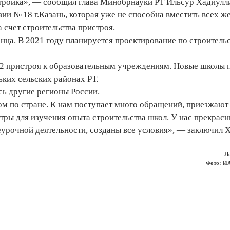
астройка», — сообщил глава Минобрнауки РТ Ильсур Хадиулл
зии № 18 г.Казань, которая уже не способна вместить всех 
 счет строительства пристроя.
онца. В 2021 году планируется проектирование по строитель
и 2 пристроя к образовательным учреждениям. Новые школы 
ьких сельских районах РТ.
сь другие регионы России.
лом по стране. К нам поступает много обращений, приезжают
тры для изучения опыта строительства школ. У нас прекрас
неурочной деятельности, созданы все условия», — заключил 
Л
Фото: И