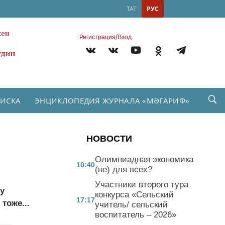
ТАТ
РУС
/
Регистрация
Вход
ПИСКА
ЭНЦИКЛОПЕДИЯ ЖУРНАЛА «МӘГАРИФ»
НОВОСТИ
Олимпиадная экономика
10:40
(не) для всех?
Участники второго тура
ту
конкурса «Сельский
17:17
тоже...
учитель/ сельский
воспитатель – 2026»