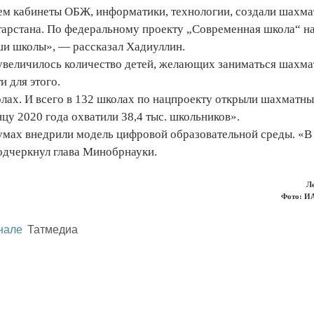
м кабинеты ОБЖ, информатики, технологии, создали шахма
тарстана. По федеральному проекту „Современная школа“ н
ши школы», — рассказал Хадиуллин.
 увеличилось количество детей, желающих заниматься шахма
и для этого.
олах. И всего в 132 школах по нацпроекту открыли шахматн
у 2020 года охватили 38,4 тыс. школьников».
кумах внедрили модель цифровой образовательной среды. «В
одчеркнул глава Минобрнауки.
Л
Фото: И
нале
Татмедиа