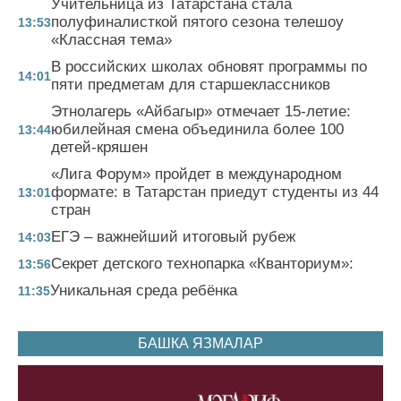
Учительница из Татарстана стала
полуфиналисткой пятого сезона телешоу
13:53
«Классная тема»
В российских школах обновят программы по
14:01
пяти предметам для старшеклассников
Этнолагерь «Айбагыр» отмечает 15-летие:
юбилейная смена объединила более 100
13:44
детей-кряшен
«Лига Форум» пройдет в международном
формате: в Татарстан приедут студенты из 44
13:01
стран
ЕГЭ – важнейший итоговый рубеж
14:03
Секрет детского технопарка «Кванториум»:
13:56
Уникальная среда ребёнка
11:35
БАШКА ЯЗМАЛАР