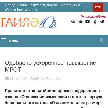
Объединенный портал журналов «Мәгариф» и
ТАТ
РУС
«Гаилә һәм мәктәп»
/
Регистрация
Вход
Меню
Одобрено ускоренное повышение
МРОТ
26 сентября 2022
Мәгариф
Правительство одобрило проект федерального
закона «О внесении изменения в статью первую
Федерального закона «О минимальном размере