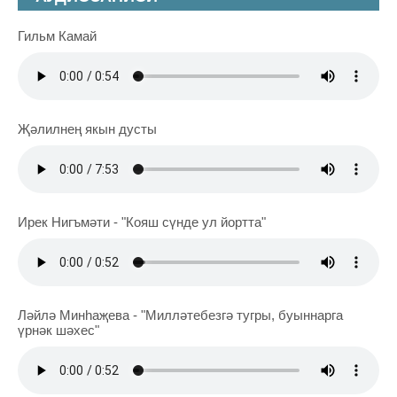
Гильм Камай
Җәлилнең якын дусты
Ирек Нигъмәти - "Кояш сүнде ул йортта"
Ләйлә Минһаҗева - "Милләтебезгә тугры, буыннарга
үрнәк шәхес"