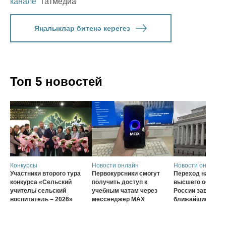
канале
Татмедиа
Яңалыклар битенә керегез
Топ 5 новостей
Конкурсы
Новости онлайн
Новости онлайн
Участники второго тура
Первокурсники смогут
Переход на нову
конкурса «Сельский
получить доступ к
высшего образов
учитель/ сельский
учебным чатам через
России завершат
воспитатель – 2026»
мессенджер MAX
ближайшие три г