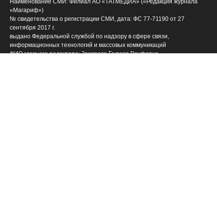
Наименование СМИ: Филиал АО «ТАТМЕДИА» («Редакция журнала
«Магариф»)
№ свидетельства о регистрации СМИ, дата: ФС 77-71190 от 27
сентября 2017 г.
выдано Федеральной службой по надзору в сфере связи,
информационных технологий и массовых коммуникаций
ФИО главного редактора: Закирова Гелюся Рауфовна
Адрес редакции: 420066, Российская Федерация, Татарстан Респ., г.
Казань, ул. Декабристов, д. 2
Телефон редакции: (843) 222-09-84 (14-61], 222-06-09
Учредитель СМИ: АО «ТАТМЕДИА»
Антикоррупционная политика
АО «ТАТМЕДИА» использует «cookie»
для персонализации
сервисов и удобства пользователей сайтом. Использование «cookie»
можно отменить в настройках браузера.
Политика конфиденциальности
(843) 222 09 84
Телефон АО «ТАТМЕДИА»:
16+