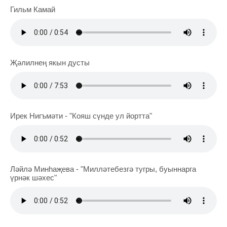
Гильм Камай
Җәлилнең якын дусты
Ирек Нигъмәти - "Кояш сүнде ул йортта"
Ләйлә Минһаҗева - "Милләтебезгә тугры, буыннарга
үрнәк шәхес"