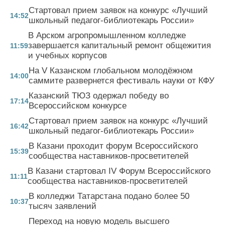
Стартовал прием заявок на конкурс «Лучший
14:52
школьный педагог-библиотекарь России»
В Арском агропромышленном колледже
завершается капитальный ремонт общежития
11:59
и учебных корпусов
На V Казанском глобальном молодёжном
14:00
саммите развернется фестиваль науки от КФУ
Казанский ТЮЗ одержал победу во
17:14
Всероссийском конкурсе
Стартовал прием заявок на конкурс «Лучший
16:42
школьный педагог-библиотекарь России»
В Казани проходит форум Всероссийского
15:39
сообщества наставников-просветителей
В Казани стартовал IV Форум Всероссийского
11:11
сообщества наставников-просветителей
В колледжи Татарстана подано более 50
10:37
тысяч заявлений
Переход на новую модель высшего