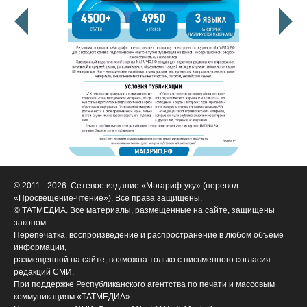
© 2011 - 2026. Сетевое издание «Мәгариф-уку» (перевод
«Просвещение-чтение»). Все права защищены.
© ТАТМЕДИА. Все материалы, размещенные на сайте, защищены
законом.
Перепечатка, воспроизведение и распространение в любом объеме
информации,
размещенной на сайте, возможна только с письменного согласия
редакций СМИ.
При поддержке Республиканского агентства по печати и массовым
коммуникациям «ТАТМЕДИА».