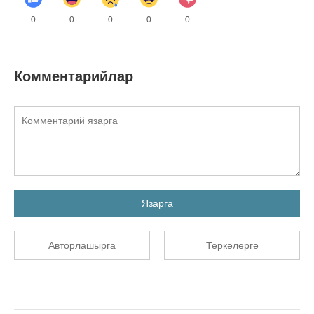
0
0
0
0
0
Комментарийлар
Язарга
Авторлашырга
Теркәлергә