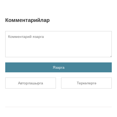
Комментарийлар
Язарга
Авторлашырга
Теркәлергә