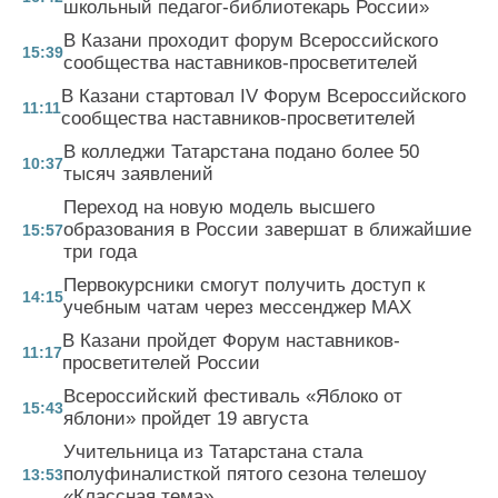
школьный педагог-библиотекарь России»
В Казани проходит форум Всероссийского
15:39
сообщества наставников-просветителей
В Казани стартовал IV Форум Всероссийского
11:11
сообщества наставников-просветителей
В колледжи Татарстана подано более 50
10:37
тысяч заявлений
Переход на новую модель высшего
образования в России завершат в ближайшие
15:57
три года
Первокурсники смогут получить доступ к
14:15
учебным чатам через мессенджер MAX
В Казани пройдет Форум наставников-
11:17
просветителей России
Всероссийский фестиваль «Яблоко от
15:43
яблони» пройдет 19 августа
Учительница из Татарстана стала
полуфиналисткой пятого сезона телешоу
13:53
«Классная тема»