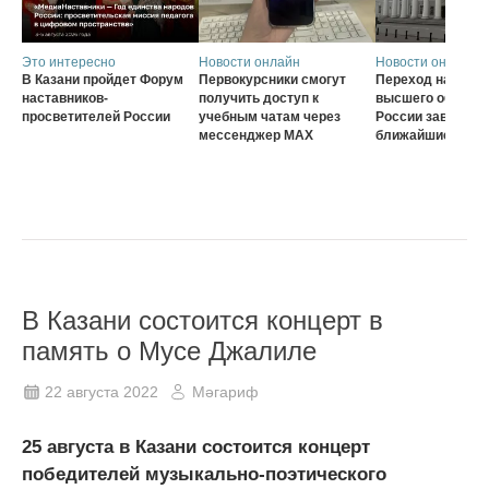
Это интересно
Новости онлайн
Новости онлайн
В Казани пройдет Форум
Первокурсники смогут
Переход на нову
наставников-
получить доступ к
высшего образов
просветителей России
учебным чатам через
России завершат
мессенджер MAX
ближайшие три г
В Казани состоится концерт в
память о Мусе Джалиле
22 августа 2022
Мәгариф
25 августа в Казани состоится концерт
победителей музыкально-поэтического