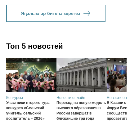
Яңалыклар битенә керегез
Топ 5 новостей
Конкурсы
Новости онлайн
Новости онлайн
Участники второго тура
Переход на новую модель
В Казани стартов
конкурса «Сельский
высшего образования в
Форум Всеросси
учитель/ сельский
России завершат в
сообщества наст
воспитатель – 2026»
ближайшие три года
просветителей