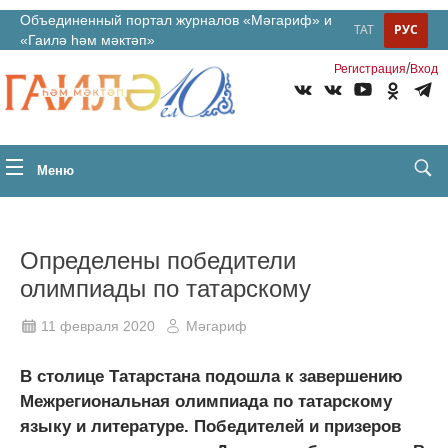
Объединенный портал журналов «Мәгариф» и
ТАТ
РУС
«Гаилә һәм мәктәп»
/
Регистрация
Вход
Меню
Определены победители
олимпиады по татарскому
11 февраля 2020
Мәгариф
В столице Татарстана подошла к завершению
Межрегиональная олимпиада по татарскому
языку и литературе. Победителей и призеров