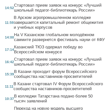
Стартовал прием заявок на конкурс «Лучший
14:52
школьный педагог-библиотекарь России»
В Арском агропромышленном колледже
завершается капитальный ремонт общежития
11:59
и учебных корпусов
На V Казанском глобальном молодёжном
14:00
саммите развернется фестиваль науки от КФУ
Казанский ТЮЗ одержал победу во
17:14
Всероссийском конкурсе
Стартовал прием заявок на конкурс «Лучший
16:42
школьный педагог-библиотекарь России»
В Казани проходит форум Всероссийского
15:39
сообщества наставников-просветителей
В Казани стартовал IV Форум Всероссийского
11:11
сообщества наставников-просветителей
В колледжи Татарстана подано более 50
10:37
тысяч заявлений
Переход на новую модель высшего