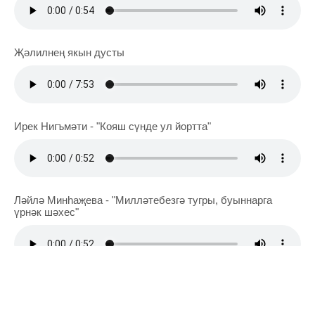
Җәлилнең якын дусты
Ирек Нигъмәти - "Кояш сүнде ул йортта"
Ләйлә Минһаҗева - "Милләтебезгә тугры, буыннарга
үрнәк шәхес"
ЭТО ИНТЕРЕСНО