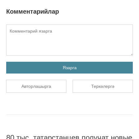
Комментарийлар
Язарга
Авторлашырга
Теркәлергә
80 тыс. татарстанцев получат новые