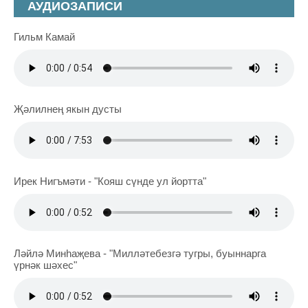
АУДИОЗАПИСИ
Гильм Камай
Җәлилнең якын дусты
Ирек Нигъмәти - "Кояш сүнде ул йортта"
Ләйлә Минһаҗева - "Милләтебезгә тугры, буыннарга
үрнәк шәхес"