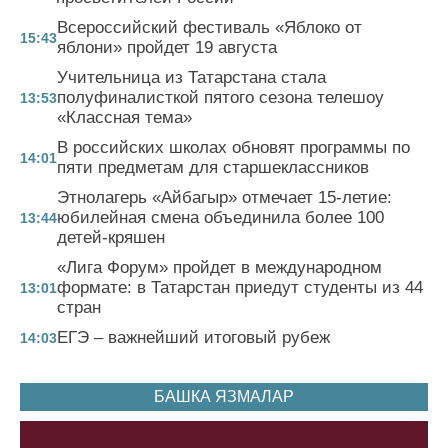
Всероссийский фестиваль «Яблоко от
15:43
яблони» пройдет 19 августа
Учительница из Татарстана стала
полуфиналисткой пятого сезона телешоу
13:53
«Классная тема»
В российских школах обновят программы по
14:01
пяти предметам для старшеклассников
Этнолагерь «Айбагыр» отмечает 15-летие:
юбилейная смена объединила более 100
13:44
детей-кряшен
«Лига Форум» пройдет в международном
формате: в Татарстан приедут студенты из 44
13:01
стран
ЕГЭ – важнейший итоговый рубеж
14:03
БАШКА ЯЗМАЛАР