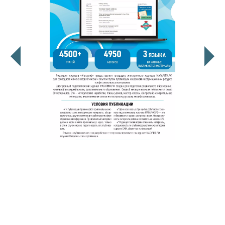
© 2011 - 2026. Сетевое издание «Мәгариф-уку» (перевод
«Просвещение-чтение»). Все права защищены.
© ТАТМЕДИА. Все материалы, размещенные на сайте, защищены
законом.
Перепечатка, воспроизведение и распространение в любом объеме
информации,