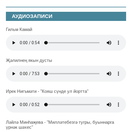
АУДИОЗАПИСИ
Гильм Камай
Җәлилнең якын дусты
Ирек Нигъмәти - "Кояш сүнде ул йортта"
Ләйлә Минһаҗева - "Милләтебезгә тугры, буыннарга
үрнәк шәхес"