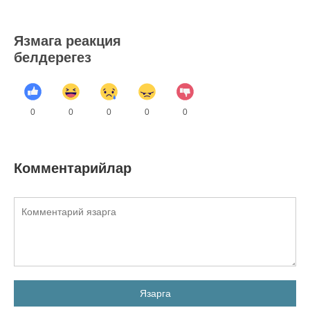
Язмага реакция
белдерегез
0
0
0
0
0
Комментарийлар
Язарга