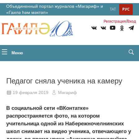
Объединенный портал журналов «Мәгариф» и
ТАТ
РУС
«Гаилә һәм мәктәп»
/
Регистрация
Вход
Меню
Педагог сняла ученика на камеру
19 февраля 2019
Мәгариф
В социальной сети «ВКонтатке»
распространяется фото, на котором
учительница одной из Набережночелнинских
школ снимает на видео ученика, отвечающего у