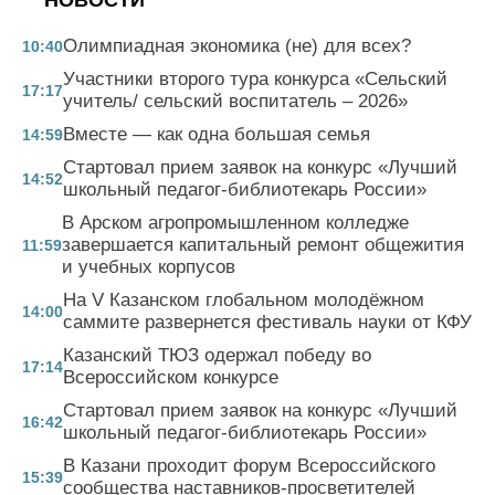
НОВОСТИ
Олимпиадная экономика (не) для всех?
10:40
Участники второго тура конкурса «Сельский
17:17
учитель/ сельский воспитатель – 2026»
Вместе — как одна большая семья
14:59
Стартовал прием заявок на конкурс «Лучший
14:52
школьный педагог-библиотекарь России»
В Арском агропромышленном колледже
завершается капитальный ремонт общежития
11:59
и учебных корпусов
На V Казанском глобальном молодёжном
14:00
саммите развернется фестиваль науки от КФУ
Казанский ТЮЗ одержал победу во
17:14
Всероссийском конкурсе
Стартовал прием заявок на конкурс «Лучший
16:42
школьный педагог-библиотекарь России»
В Казани проходит форум Всероссийского
15:39
сообщества наставников-просветителей