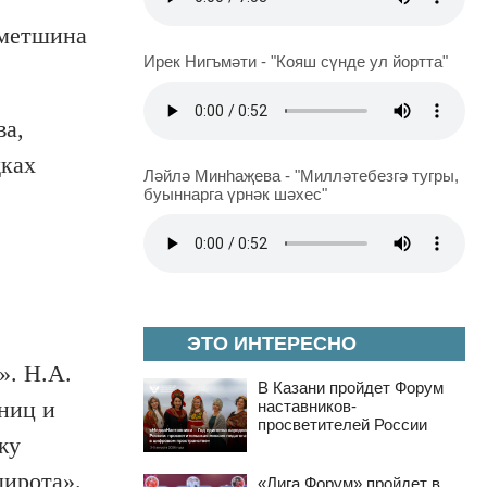
аметшина
Ирек Нигъмәти - "Кояш сүнде ул йортта"
ва,
дках
Ләйлә Минһаҗева - "Милләтебезгә тугры,
буыннарга үрнәк шәхес"
ЭТО ИНТЕРЕСНО
». Н.А.
В Казани пройдет Форум
аниц и
наставников-
просветителей России
жу
широта».
«Лига Форум» пройдет в