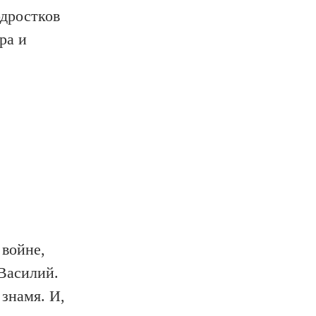
одростков
ра и
 войне,
 Василий.
 знамя. И,