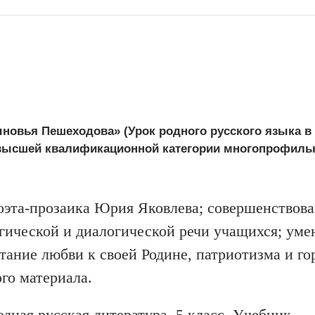
новья Пешеходова» (Урок родного русского языка в 
высшей квалификационной категории многопрофил
оэта-прозаика Юрия Яковлева; совершенствов
огической и диалогической речи учащихся; уме
тание любви к своей Родине, патриотизма и го
го материала.
одная русская литература. 5 класс. Учебник