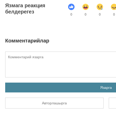
Язмага реакция
белдерегез
0
0
0
0
Комментарийлар
Язарга
Авторлашырга