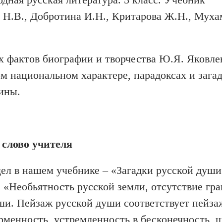
а Н.В., Добротина И.Н., Критарова Ж.Н., Мух
 фактов биографии и творчества Ю.Я. Яковле
ом национальном характере, парадоксах и зага
ины.
 слово учителя
ел в нашем учебнике – «Загадки русской души
 «Необьятность русской земли, отсутствие гр
ши. Пейзаж русской души соответствует пейза
орменность, устремленность в бесконечность, 