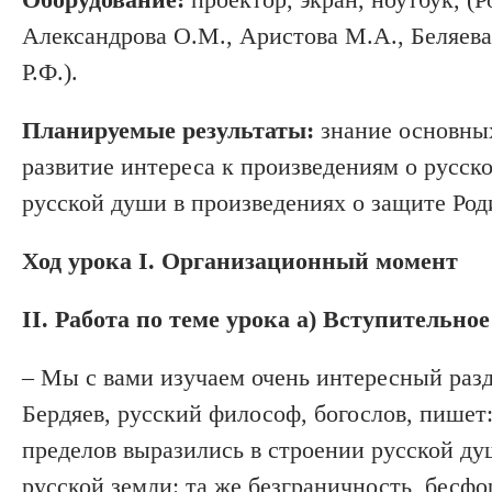
Александрова О.М., Аристова М.А., Беляев
Р.Ф.).
Планируемые результаты:
знание основных
развитие интереса к произведениям о русск
русской души в произведениях о защите Род
Ход урока I. Организационный момент
II. Работа по теме урока а) Вступительное
– Мы с вами изучаем очень интересный разд
Бердяев, русский философ, богослов, пишет:
пределов выразились в строении русской ду
русской земли: та же безграничность, бесф