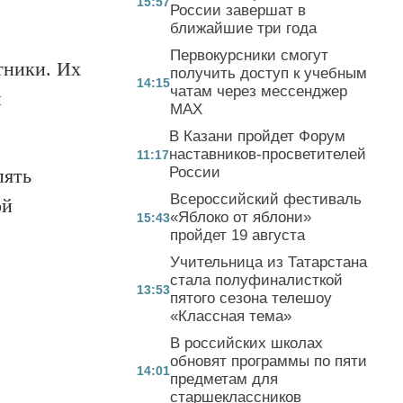
15:57
России завершат в
ближайшие три года
Первокурсники смогут
тники. Их
получить доступ к учебным
14:15
чатам через мессенджер
и
MAX
В Казани пройдет Форум
наставников-просветителей
11:17
России
пять
Всероссийский фестиваль
ой
«Яблоко от яблони»
15:43
пройдет 19 августа
Учительница из Татарстана
стала полуфиналисткой
13:53
пятого сезона телешоу
«Классная тема»
В российских школах
обновят программы по пяти
14:01
предметам для
старшеклассников