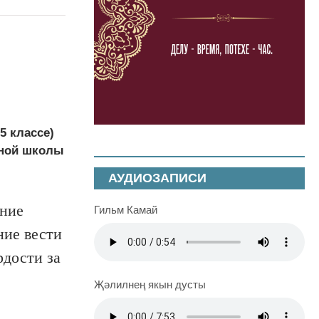
5 классе)
ьной школы
АУДИОЗАПИСИ
ание
Гильм Камай
ние вести
рдости за
Җәлилнең якын дусты