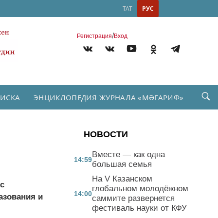
ТАТ
РУС
/
Регистрация
Вход
ПИСКА
ЭНЦИКЛОПЕДИЯ ЖУРНАЛА «МӘГАРИФ»
НОВОСТИ
Вместе — как одна
14:59
большая семья
На V Казанском
с
глобальном молодёжном
14:00
азования и
саммите развернется
фестиваль науки от КФУ