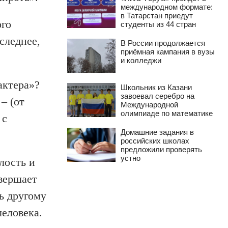
международном формате:
в Татарстан приедут
ого
студенты из 44 стран
следнее,
В России продолжается
приёмная кампания в вузы
и колледжи
актера»?
Школьник из Казани
завоевал серебро на
– (от
Международной
олимпиаде по математике
 с
Домашние задания в
российских школах
предложили проверять
устно
лость и
вершает
ь другому
человека.