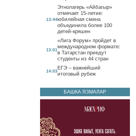
Этнолагерь «Айбагыр»
отмечает 15-летие:
юбилейная смена
13:44
объединила более 100
детей-кряшен
«Лига Форум» пройдет в
международном формате:
13:01
в Татарстан приедут
студенты из 44 стран
ЕГЭ – важнейший
14:03
итоговый рубеж
БАШКА ЯЗМАЛАР