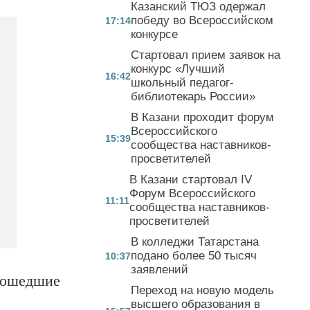
Казанский ТЮЗ одержал
победу во Всероссийском
17:14
конкурсе
Стартовал прием заявок на
конкурс «Лучший
16:42
школьный педагог-
библиотекарь России»
В Казани проходит форум
Всероссийского
15:39
сообщества наставников-
просветителей
В Казани стартовал IV
Форум Всероссийского
11:11
сообщества наставников-
просветителей
В колледжи Татарстана
подано более 50 тысяч
10:37
заявлений
прошедшие
Переход на новую модель
высшего образования в