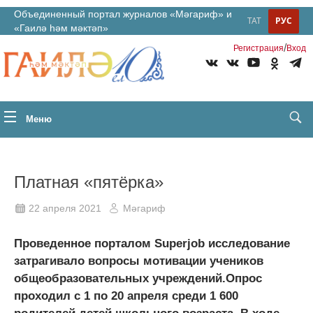
Объединенный портал журналов «Мәгариф» и
ТАТ
РУС
«Гаилә һәм мәктәп»
/
Регистрация
Вход
Меню
Платная «пятёрка»
22 апреля 2021
Мәгариф
Проведенное порталом Superjob исследование
затрагивало вопросы мотивации учеников
общеобразовательных учреждений.Опрос
проходил с 1 по 20 апреля среди 1 600