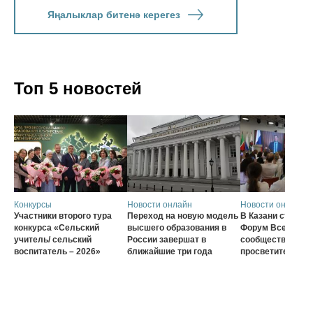
Яңалыклар битенә керегез
Топ 5 новостей
Конкурсы
Новости онлайн
Новости онлайн
Участники второго тура
Переход на новую модель
В Казани стартов
конкурса «Сельский
высшего образования в
Форум Всеросси
учитель/ сельский
России завершат в
сообщества наст
воспитатель – 2026»
ближайшие три года
просветителей