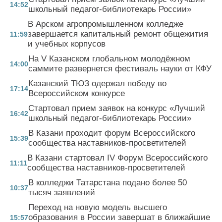
14:52
школьный педагог-библиотекарь России»
В Арском агропромышленном колледже
завершается капитальный ремонт общежития
11:59
и учебных корпусов
На V Казанском глобальном молодёжном
14:00
саммите развернется фестиваль науки от КФУ
Казанский ТЮЗ одержал победу во
17:14
Всероссийском конкурсе
Стартовал прием заявок на конкурс «Лучший
16:42
школьный педагог-библиотекарь России»
В Казани проходит форум Всероссийского
15:39
сообщества наставников-просветителей
В Казани стартовал IV Форум Всероссийского
11:11
сообщества наставников-просветителей
В колледжи Татарстана подано более 50
10:37
тысяч заявлений
Переход на новую модель высшего
образования в России завершат в ближайшие
15:57