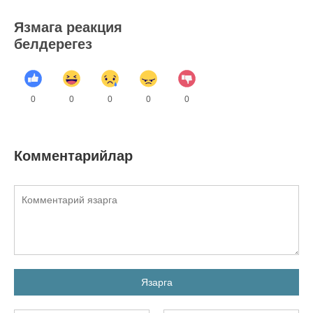
Язмага реакция
белдерегез
0
0
0
0
0
Комментарийлар
Язарга