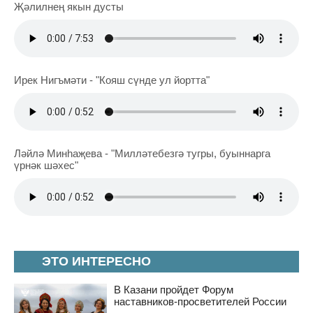
Җәлилнең якын дусты
Ирек Нигъмәти - "Кояш сүнде ул йортта"
Ләйлә Минһаҗева - "Милләтебезгә тугры, буыннарга
үрнәк шәхес"
ЭТО ИНТЕРЕСНО
В Казани пройдет Форум
наставников-просветителей России