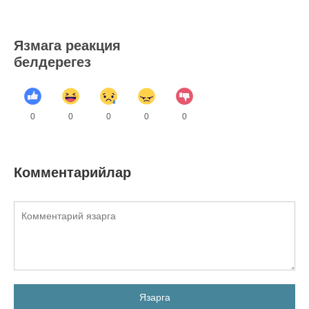
Язмага реакция
белдерегез
0
0
0
0
0
Комментарийлар
Язарга