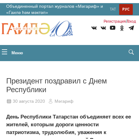
Объединенный портал журналов «Мәгариф» и
ТАТ
РУС
«Гаилә һәм мәктәп»
/
Регистрация
Вход
Меню
Президент поздравил с Днем
Республики
30 августа 2020
Мәгариф
День Республики Татарстан объединяет всех ее
жителей, которым дороги ценности
патриотизма, трудолюбия, уважения к