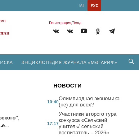
ТАТ
РУС
/
Регистрация
Вход
ПИСКА
ЭНЦИКЛОПЕДИЯ ЖУРНАЛА «МӘГАРИФ»
НОВОСТИ
Олимпиадная экономика
10:40
(не) для всех?
Участники второго тура
ского",
конкурса «Сельский
17:17
е...
учитель/ сельский
воспитатель – 2026»