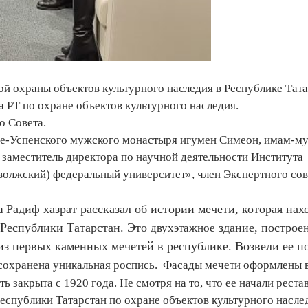
й охраны объектов культурного наследия в Республике Тат
 РТ по охране объектов культурного наследия.
о Совета.
це-Успенского мужского монастыря игумен Симеон, имам-м
заместитель директора по научной деятельности Института
жский) федеральный университет», член Экспертного сов
Радиф хазрат рассказал об истории мечети, которая нах
на
 Республики Татарстан. Это
здание, построе
двухэтажное
 из первых каменных мечетей в республике. Возвели ее по
р сохранена уникальная роспись. Фасады мечети оформлены в
 закрыта с 1920 года. Не смотря на то, что ее начали реста
Республики Татарстан по охране объектов культурного насле