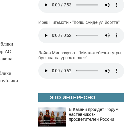
Ирек Нигъмәти - "Кояш сүнде ул йортта"
ублики
ор АО
Ләйлә Минһаҗева - "Милләтебезгә тугры,
буыннарга үрнәк шәхес"
закона
блики
спублики
ЭТО ИНТЕРЕСНО
В Казани пройдет Форум
наставников-
просветителей России