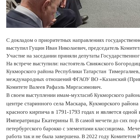
С докладом о приоритетных направлениях государственно
выступил Гущин Иван Николаевич, председатель Комитета
Участие на заседании приняли депутаты Государственног
На встрече выступили: настоятель Свияжского Богороди
Кукморского района Республики Татарстан Тимергалиев, 
международных отношений ФГАОУ ВО «Казанский (Привол
Комитете Валеев Рафаэль Миргасимович.
В своем выступлении имам-мухтасиб Кукморского райо
центре старинного села Маскара, Кукморского района
красного кирпича в 1791-1793 годах и является одной
Императрицы Екатерины
ⅠⅠ. В самой мечети до сих по
петербургского барокко с элементами классицизма. Мечеть
работа так и не была завершена. В 2022 году Комитетом 