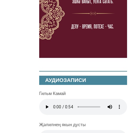
АУДИОЗАПИСИ
Гильм Камай
Җәлилнең якын дусты