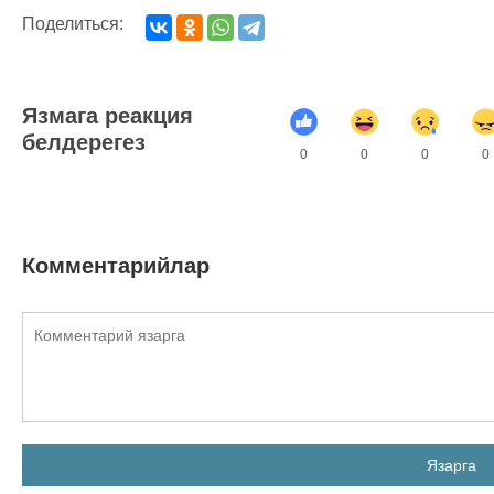
Поделиться:
Язмага реакция
белдерегез
0
0
0
0
Комментарийлар
Язарга