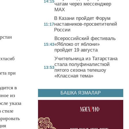
14:15
чатам через мессенджер
MAX
В Казани пройдет Форум
наставников-просветителей
11:17
России
арстан
Всероссийский фестиваль
«Яблоко от яблони»
15:43
пройдет 19 августа
Учительница из Татарстана
ухтасиб
стала полуфиналисткой
13:53
пятого сезона телешоу
ета при
«Классная тема»
одится в
БАШКА ЯЗМАЛАР
нное из
сле указа
 стиле
врировать
дия