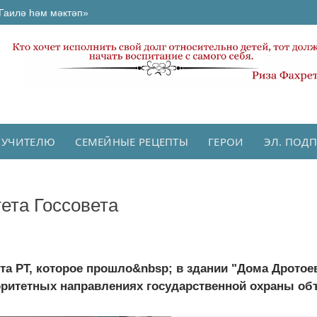
Гаилә һәм мәктәп»
 УЧИТЕЛЮ
СЕМЕЙНЫЕ РЕЦЕПТЫ
ГЕРОИ
ЭЛ. ПОД
ета Госсовета
та РТ, которое прошло&nbsp; в здании "Дома Дротоев
оритетных направлениях государственной охраны объ