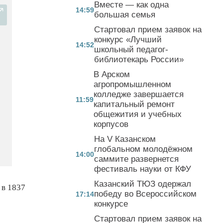
Вместе — как одна
14:59
большая семья
Стартовал прием заявок на
конкурс «Лучший
14:52
школьный педагог-
библиотекарь России»
В Арском
агропромышленном
колледже завершается
11:59
капитальный ремонт
общежития и учебных
корпусов
На V Казанском
глобальном молодёжном
14:00
саммите развернется
фестиваль науки от КФУ
Казанский ТЮЗ одержал
 в 1837
победу во Всероссийском
17:14
конкурсе
Стартовал прием заявок на