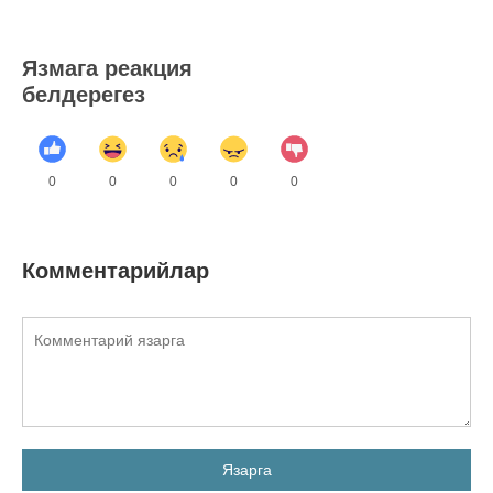
Язмага реакция
белдерегез
0
0
0
0
0
Комментарийлар
Язарга