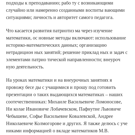
подходы к преподаванию; рабо ту с возникающими
случайно или намеренно созданными воспиты вающими
ситуациями; личность и авторитет самого педагога.
Что касается развития патриотиз ма через изучение
математики, ос новные методы включают: использование
историко-математических данных; организацию
нетрадицион ных занятий; решение приклад ных и задач с
элементами патрио тической направленности; внеуроч
ную деятельность.
На уроках математики и на внеурочных занятиях я
провожу бесе ды с учащимися и прошу под готовить
презентации о таких выдающихся математиках – наших
соотечественниках: Михаиле Васильевиче Ломоносове,
Ни колае Ивановиче Лобачевском, Пафнутие Львовиче
Чебышеве, Софье Васильевне Ковалевской, Андрее
Николаевиче Колмогорове и других. Я также делюсь с уче
никами информацией о вкладе математиков М.В.