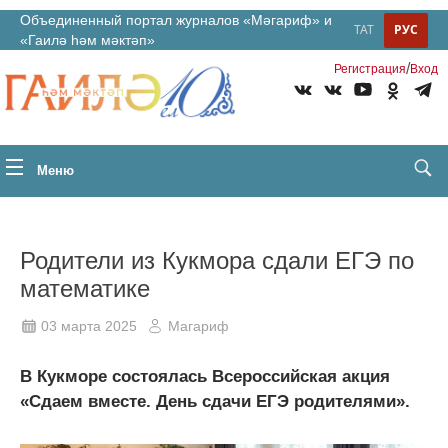
Объединенный портал журналов «Мәгариф» и
ТАТ
РУС
«Гаилә һәм мәктәп»
/
Регистрация
Вход
Меню
Родители из Кукмора сдали ЕГЭ по
математике
03 марта 2025
Магариф
В Кукморе состоялась Всероссийская акция
«Сдаем вместе. День сдачи ЕГЭ родителями».