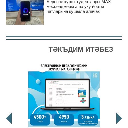
Беренче курс студентлары MAX
мессенджеры аша уку йорты
чатларына кушыла алачак
ТӘКЪДИМ ИТӘБЕЗ