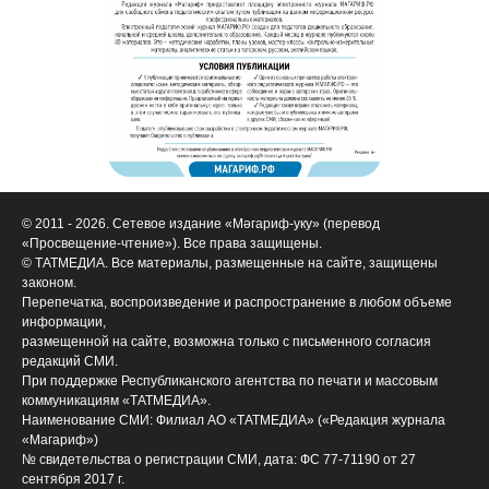
© 2011 - 2026. Сетевое издание «Мәгариф-уку» (перевод
«Просвещение-чтение»). Все права защищены.
© ТАТМЕДИА. Все материалы, размещенные на сайте, защищены
законом.
Перепечатка, воспроизведение и распространение в любом объеме
информации,
размещенной на сайте, возможна только с письменного согласия
редакций СМИ.
При поддержке Республиканского агентства по печати и массовым
коммуникациям «ТАТМЕДИА».
Наименование СМИ: Филиал АО «ТАТМЕДИА» («Редакция журнала
«Магариф»)
№ свидетельства о регистрации СМИ, дата: ФС 77-71190 от 27
сентября 2017 г.