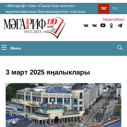
«Мәгариф» һәм «Гаилә һәм мәктәп»
ТАТ
РУС
журналларының берләштерелгән порталы
/
Теркəлү
Керү
Меню
3 март 2025 яңалыклары