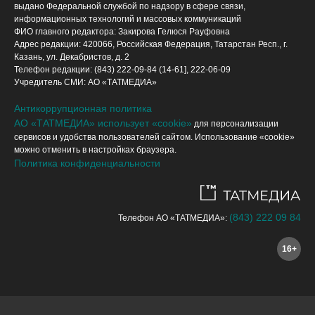
выдано Федеральной службой по надзору в сфере связи,
информационных технологий и массовых коммуникаций
ФИО главного редактора: Закирова Гелюся Рауфовна
Адрес редакции: 420066, Российская Федерация, Татарстан Респ., г.
Казань, ул. Декабристов, д. 2
Телефон редакции: (843) 222-09-84 (14-61], 222-06-09
Учредитель СМИ: АО «ТАТМЕДИА»
Антикоррупционная политика
АО «ТАТМЕДИА» использует «cookie»
для персонализации
сервисов и удобства пользователей сайтом. Использование «cookie»
можно отменить в настройках браузера.
Политика конфиденциальности
(843) 222 09 84
Телефон АО «ТАТМЕДИА»:
16+