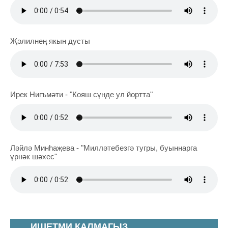
Җәлилнең якын дусты
Ирек Нигъмәти - "Кояш сүнде ул йортта"
Ләйлә Минһаҗева - "Милләтебезгә тугры, буыннарга
үрнәк шәхес"
ИШЕТМИ КАЛМАГЫЗ