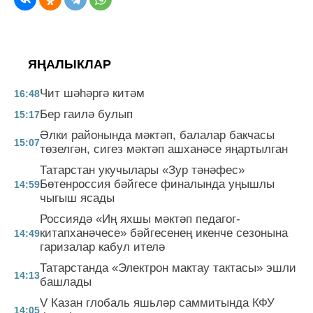
ЯҢАЛЫКЛАР
Чит шәһәргә китәм
16:48
Бер гаилә булып
15:17
Әлки районында мәктәп, балалар бакчасы
15:07
төзелгән, сигез мәктәп ашханәсе яңартылган
Татарстан укучылары «Зур тәнәфес»
Бөтенроссия бәйгесе финалында уңышлы
14:59
чыгыш ясады
Россиядә «Иң яхшы мәктәп педагог-
китапханәчесе» бәйгесенең икенче сезонына
14:49
гаризалар кабул ителә
Татарстанда «Электрон мактау тактасы» эшли
14:13
башлады
V Казан глобаль яшьләр саммитында КФУ
14:05