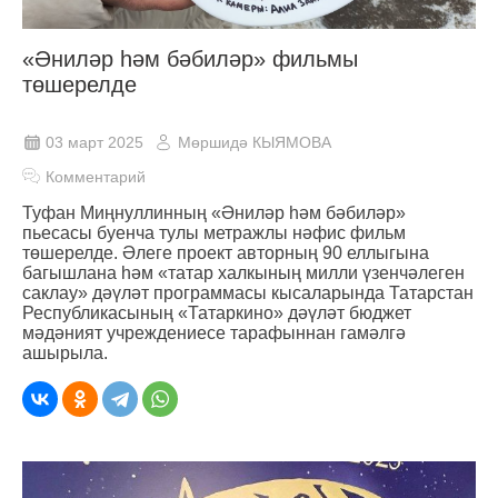
«Әниләр һәм бәбиләр» фильмы
төшерелде
03 март 2025
Мөршидә КЫЯМОВА
Комментарий
Туфан Миңнуллинның «Әниләр һәм бәбиләр»
пьесасы буенча тулы метражлы нәфис фильм
төшерелде. Әлеге проект авторның 90 еллыгына
багышлана һәм «татар халкының милли үзенчәлеген
саклау» дәүләт программасы кысаларында Татарстан
Республикасының «Татаркино» дәүләт бюджет
мәдәният учреждениесе тарафыннан гамәлгә
ашырыла.