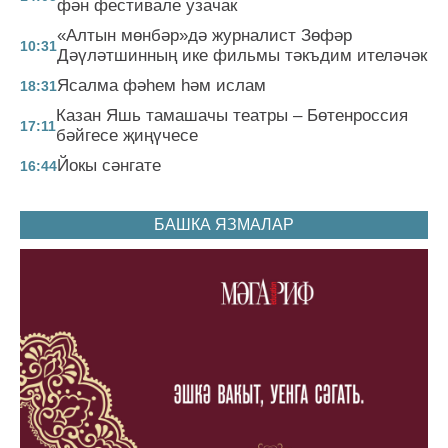
фән фестивале узачак
«Алтын мөнбәр»дә журналист Зөфәр
10:31
Дәүләтшинның ике фильмы тәкъдим ителәчәк
Ясалма фәһем һәм ислам
18:31
Казан Яшь тамашачы театры – Бөтенроссия
17:11
бәйгесе җиңүчесе
Йокы сәнгате
16:44
БАШКА ЯЗМАЛАР