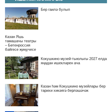
Бер гаилә булып
Казан Яшь
тамашачы театры
– Бөтенроссия
бәйгесе җиңүчесе
Кокушкино музей-тыюлыгы 2027 елда
яңадан ишекләрен ача
Казан һәм Кокушкино музейлары бер
тарихи хикәягә берләшәчәк