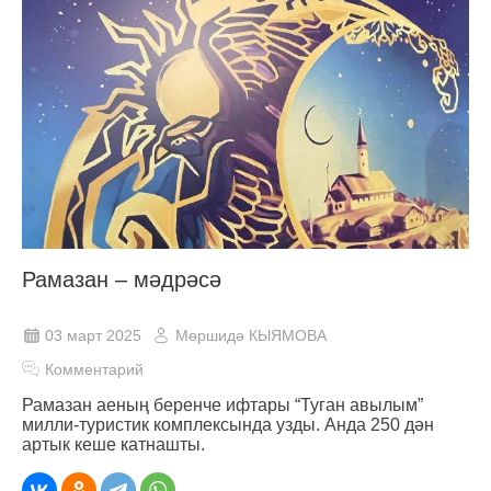
Рамазан – мәдрәсә
03 март 2025
Мөршидә КЫЯМОВА
Комментарий
Рамазан аеның беренче ифтары “Туган авылым”
милли-туристик комплексында узды. Анда 250 дән
артык кеше катнашты.