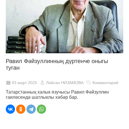
Равил Фәйзуллинның дүртенче оныгы
туган
03 март 2025
Ләйсән НИЗАМОВА
Комментарий
Татарстанның халык язучысы Равил Фәйзуллин
гаиләсендә шатлыклы хәбәр бар.