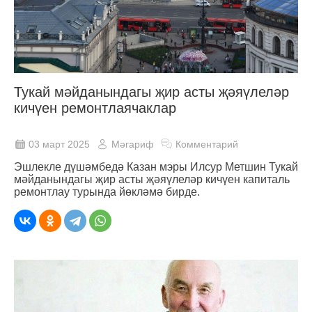
Тукай мәйданындагы җир асты җәяүлеләр
кичүен ремонтлаячаклар
03 март 2025
Мәгариф
Комментарий
Эшлекле дүшәмбедә Казан мэры Илсур Метшин Тукай
мәйданындагы җир асты җәяүлеләр кичүен капиталь
ремонтлау турында йөкләмә бирде.