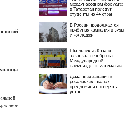
международном формате:
в Татарстан приедут
студенты из 44 стран
В России продолжается
приёмная кампания в вузы
х сетей,
и колледжи
Школьник из Казани
завоевал серебро на
Международной
олимпиаде по математике
тельница
Домашние задания в
российских школах
предложили проверять
устно
уальной
красивой