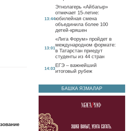
Этнолагерь «Айбагыр»
отмечает 15-летие:
юбилейная смена
13:44
объединила более 100
детей-кряшен
«Лига Форум» пройдет в
международном формате:
13:01
в Татарстан приедут
студенты из 44 стран
ЕГЭ – важнейший
14:03
итоговый рубеж
БАШКА ЯЗМАЛАР
азование