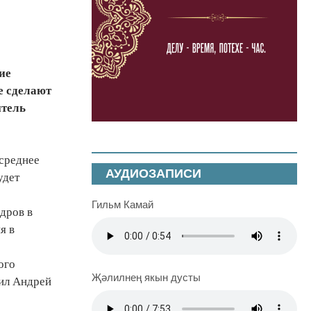
ие
е сделают
итель
 среднее
АУДИОЗАПИСИ
удет
Гильм Камай
адров в
я в
ого
Җәлилнең якын дусты
тил Андрей