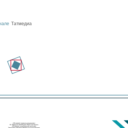
нале
Татмедиа