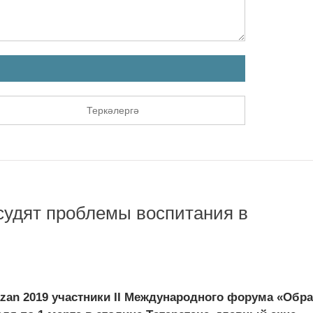
Теркәлергә
судят проблемы воспитания в
azan 2019 участники II Международного форума «Обр