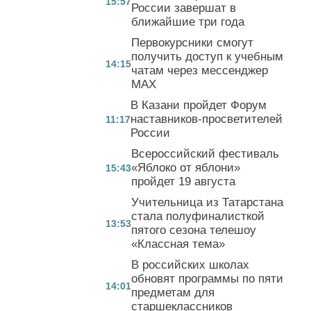
15:57
России завершат в
ближайшие три года
Первокурсники смогут
получить доступ к учебным
14:15
чатам через мессенджер
MAX
В Казани пройдет Форум
наставников-просветителей
11:17
России
Всероссийский фестиваль
«Яблоко от яблони»
15:43
пройдет 19 августа
Учительница из Татарстана
стала полуфиналисткой
13:53
пятого сезона телешоу
«Классная тема»
В российских школах
обновят программы по пяти
14:01
предметам для
старшеклассников