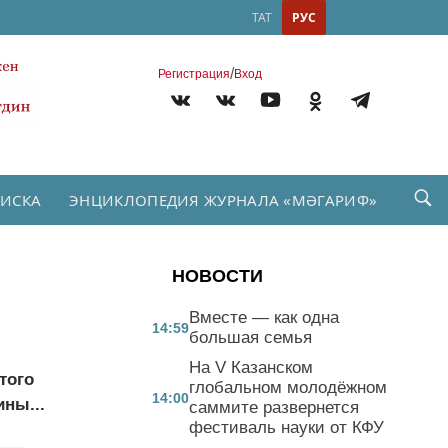
ТАТ
РУС
/
Регистрация
Вход
ПИСКА
ЭНЦИКЛОПЕДИЯ ЖУРНАЛА «МӘГАРИФ»
НОВОСТИ
Вместе — как одна
14:59
большая семья
На V Казанском
того
глобальном молодёжном
14:00
ины...
саммите развернется
фестиваль науки от КФУ