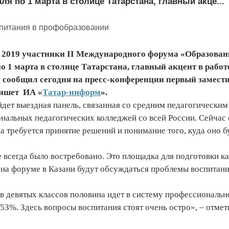
ля по 1 марта в столице Татарстана, главный акце...
n 2019 участники II Международного форума «Образован
по 1 марта в столице Татарстана, главный акцент в работ
м сообщил сегодня на пресс-конференции первый замест
пишет ИА «
Татар-информ
».
дет выездная панель, связанная со средним педагогическим
ональных педагогических колледжей со всей России. Сейчас
да требуется принятие решений и понимание того, куда оно б
е всегда было востребовано. Это площадка для подготовки к
 на форуме в Казани будут обсуждаться проблемы воспитани
ов девятых классов половина идет в систему профессиональн
 53%. Здесь вопросы воспитания стоят очень остро», – отме