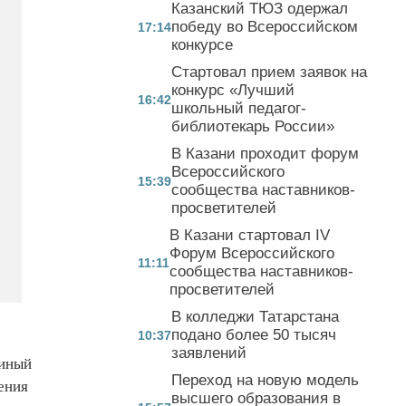
Казанский ТЮЗ одержал
победу во Всероссийском
17:14
конкурсе
Стартовал прием заявок на
конкурс «Лучший
16:42
школьный педагог-
библиотекарь России»
В Казани проходит форум
Всероссийского
15:39
сообщества наставников-
просветителей
В Казани стартовал IV
Форум Всероссийского
11:11
сообщества наставников-
просветителей
В колледжи Татарстана
подано более 50 тысяч
10:37
заявлений
диный
Переход на новую модель
ения
высшего образования в