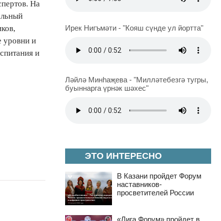
пертов. На
альный
ков,
Ирек Нигъмәти - "Кояш сүнде ул йортта"
е уровни и
оспитания и
Ләйлә Минһаҗева - "Милләтебезгә тугры,
буыннарга үрнәк шәхес"
ЭТО ИНТЕРЕСНО
В Казани пройдет Форум
наставников-
просветителей России
«Лига Форум» пройдет в