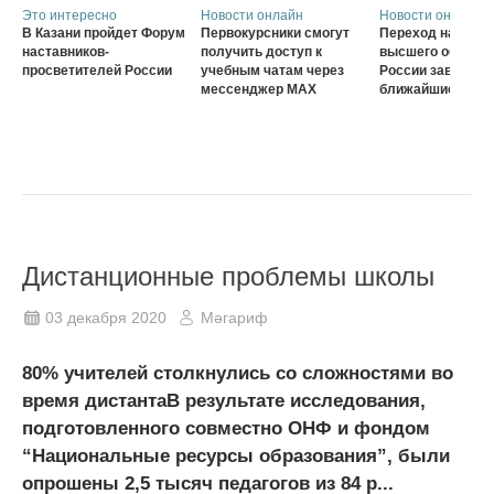
Это интересно
Новости онлайн
Новости онлайн
В Казани пройдет Форум
Первокурсники смогут
Переход на нову
наставников-
получить доступ к
высшего образов
просветителей России
учебным чатам через
России завершат
мессенджер MAX
ближайшие три г
Дистанционные проблемы школы
03 декабря 2020
Мәгариф
80% учителей столкнулись со сложностями во
время дистантаВ результате исследования,
подготовленного совместно ОНФ и фондом
“Национальные ресурсы образования”, были
опрошены 2,5 тысяч педагогов из 84 р...