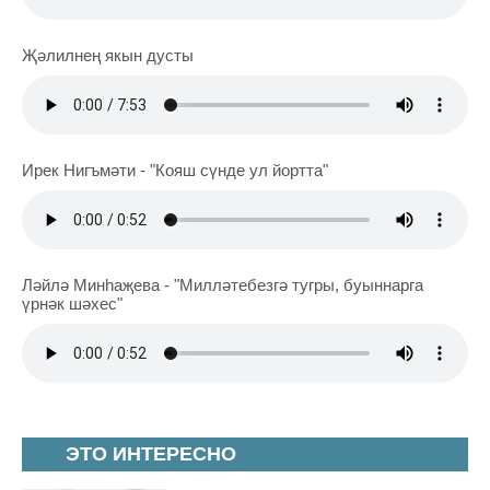
Җәлилнең якын дусты
Ирек Нигъмәти - "Кояш сүнде ул йортта"
Ләйлә Минһаҗева - "Милләтебезгә тугры, буыннарга
үрнәк шәхес"
ЭТО ИНТЕРЕСНО