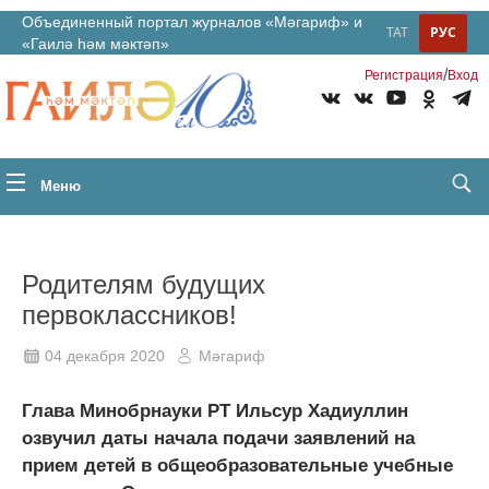
Объединенный портал журналов «Мәгариф» и
ТАТ
РУС
«Гаилә һәм мәктәп»
/
Регистрация
Вход
Меню
Родителям будущих
первоклассников!
04 декабря 2020
Мәгариф
Глава Минобрнауки РТ Ильсур Хадиуллин
озвучил даты начала подачи заявлений на
прием детей в общеобразовательные учебные