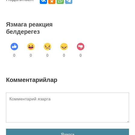
Язмага реакция
белдерегез
0
0
0
0
0
Комментарийлар
Язарга