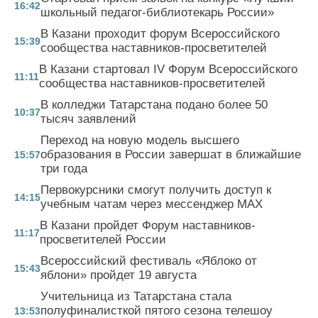
16:42
школьный педагог-библиотекарь России»
В Казани проходит форум Всероссийского
15:39
сообщества наставников-просветителей
В Казани стартовал IV Форум Всероссийского
11:11
сообщества наставников-просветителей
В колледжи Татарстана подано более 50
10:37
тысяч заявлений
Переход на новую модель высшего
образования в России завершат в ближайшие
15:57
три года
Первокурсники смогут получить доступ к
14:15
учебным чатам через мессенджер MAX
В Казани пройдет Форум наставников-
11:17
просветителей России
Всероссийский фестиваль «Яблоко от
15:43
яблони» пройдет 19 августа
Учительница из Татарстана стала
полуфиналисткой пятого сезона телешоу
13:53