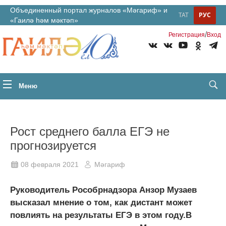
Объединенный портал журналов «Мәгариф» и
ТАТ
РУС
«Гаилә һәм мәктәп»
/
Регистрация
Вход
Меню
Рост среднего балла ЕГЭ не
прогнозируется
08 февраля 2021
Мәгариф
Руководитель Рособрнадзора Анзор Музаев
высказал мнение о том, как дистант может
повлиять на результаты ЕГЭ в этом году.В