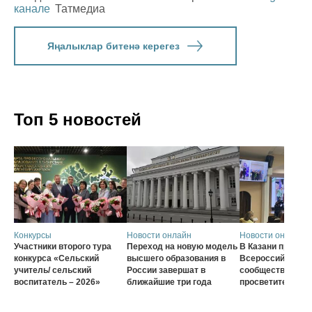
канале
Татмедиа
Яңалыклар битенә керегез
Топ 5 новостей
Конкурсы
Новости онлайн
Новости онлайн
Участники второго тура
Переход на новую модель
В Казани проход
конкурса «Сельский
высшего образования в
Всероссийского
учитель/ сельский
России завершат в
сообщества наст
воспитатель – 2026»
ближайшие три года
просветителей