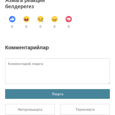
Язмага реакция
белдерегез
0
0
0
0
0
Комментарийлар
Язарга
Авторлашырга
Теркәлергә