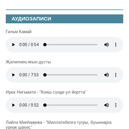
АУДИОЗАПИСИ
Гильм Камай
Җәлилнең якын дусты
Ирек Нигъмәти - "Кояш сүнде ул йортта"
Ләйлә Минһаҗева - "Милләтебезгә тугры, буыннарга
үрнәк шәхес"