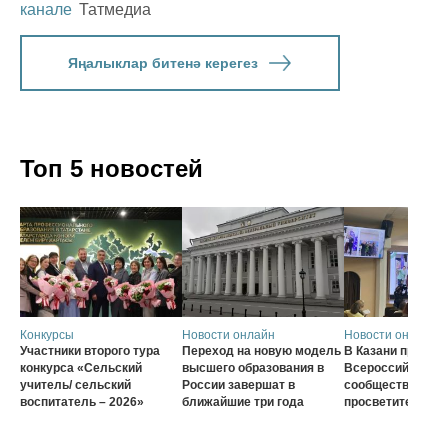
канале
Татмедиа
Яңалыклар битенә керегез
Топ 5 новостей
Конкурсы
Новости онлайн
Новости онлайн
Участники второго тура
Переход на новую модель
В Казани проход
конкурса «Сельский
высшего образования в
Всероссийского
учитель/ сельский
России завершат в
сообщества наст
воспитатель – 2026»
ближайшие три года
просветителей