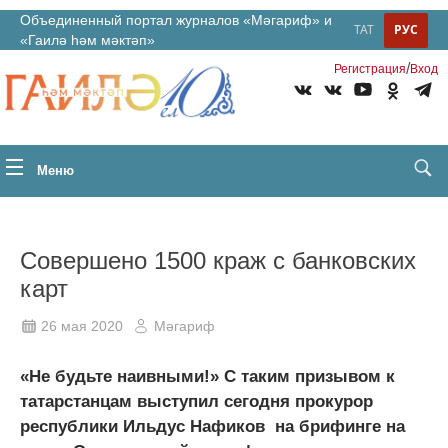
Объединенный портал журналов «Мәгариф» и
ТАТ
РУС
«Гаилә һәм мәктәп»
/
Регистрация
Вход
Меню
Совершено 1500 краж с банковских
карт
26 мая 2020
Мәгариф
«Не будьте наивными!» С таким призывом к
татарстанцам выступил сегодня прокурор
республики Ильдус Нафиков на брифинге на