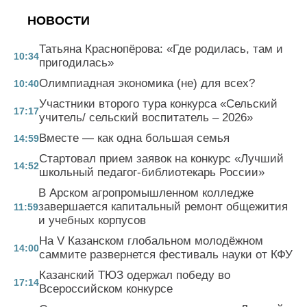
НОВОСТИ
Татьяна Краснопёрова: «Где родилась, там и
10:34
пригодилась»
Олимпиадная экономика (не) для всех?
10:40
Участники второго тура конкурса «Сельский
17:17
учитель/ сельский воспитатель – 2026»
Вместе — как одна большая семья
14:59
Стартовал прием заявок на конкурс «Лучший
14:52
школьный педагог-библиотекарь России»
В Арском агропромышленном колледже
завершается капитальный ремонт общежития
11:59
и учебных корпусов
На V Казанском глобальном молодёжном
14:00
саммите развернется фестиваль науки от КФУ
Казанский ТЮЗ одержал победу во
17:14
Всероссийском конкурсе