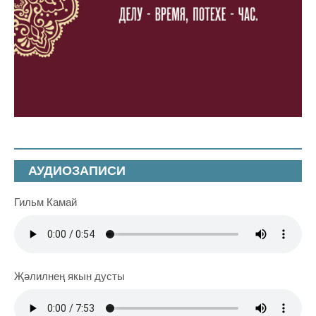
АУДИОЗАПИСИ
Гильм Камай
Җәлилнең якын дусты