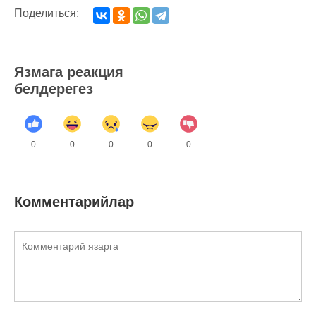
Поделиться:
Язмага реакция
белдерегез
0
0
0
0
0
Комментарийлар