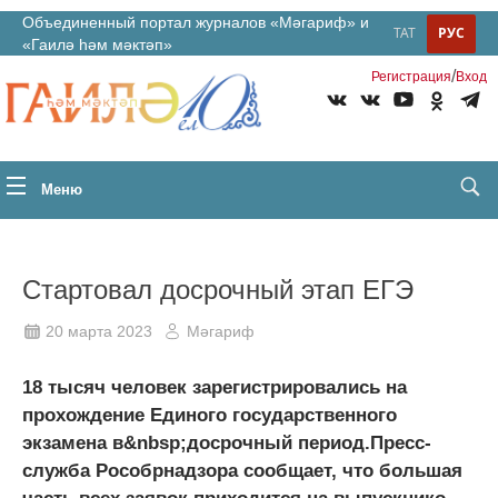
Объединенный портал журналов «Мәгариф» и
ТАТ
РУС
«Гаилә һәм мәктәп»
/
Регистрация
Вход
Меню
Стартовал досрочный этап ЕГЭ
20 марта 2023
Мәгариф
18 тысяч человек зарегистрировались на
прохождение Единого государственного
экзамена в&nbsp;досрочный период.Пресс-
служба Рособрнадзора сообщает, что большая