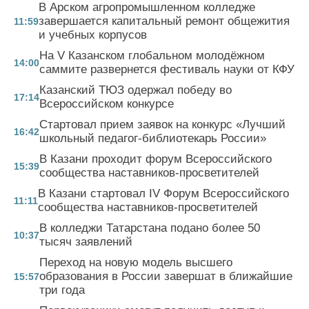
В Арском агропромышленном колледже
завершается капитальный ремонт общежития
11:59
и учебных корпусов
На V Казанском глобальном молодёжном
14:00
саммите развернется фестиваль науки от КФУ
Казанский ТЮЗ одержал победу во
17:14
Всероссийском конкурсе
Стартовал прием заявок на конкурс «Лучший
16:42
школьный педагог-библиотекарь России»
В Казани проходит форум Всероссийского
15:39
сообщества наставников-просветителей
В Казани стартовал IV Форум Всероссийского
11:11
сообщества наставников-просветителей
В колледжи Татарстана подано более 50
10:37
тысяч заявлений
Переход на новую модель высшего
образования в России завершат в ближайшие
15:57
три года