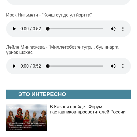
Ирек Нигъмәти - "Кояш сүнде ул йортта"
Ләйлә Минһаҗева - "Милләтебезгә тугры, буыннарга
үрнәк шәхес"
ЭТО ИНТЕРЕСНО
В Казани пройдет Форум
наставников-просветителей России