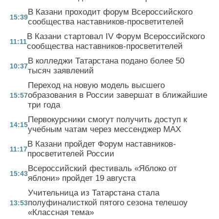
В Казани проходит форум Всероссийского
15:39
сообщества наставников-просветителей
В Казани стартовал IV Форум Всероссийского
11:11
сообщества наставников-просветителей
В колледжи Татарстана подано более 50
10:37
тысяч заявлений
Переход на новую модель высшего
образования в России завершат в ближайшие
15:57
три года
Первокурсники смогут получить доступ к
14:15
учебным чатам через мессенджер MAX
В Казани пройдет Форум наставников-
11:17
просветителей России
Всероссийский фестиваль «Яблоко от
15:43
яблони» пройдет 19 августа
Учительница из Татарстана стала
полуфиналисткой пятого сезона телешоу
13:53
«Классная тема»