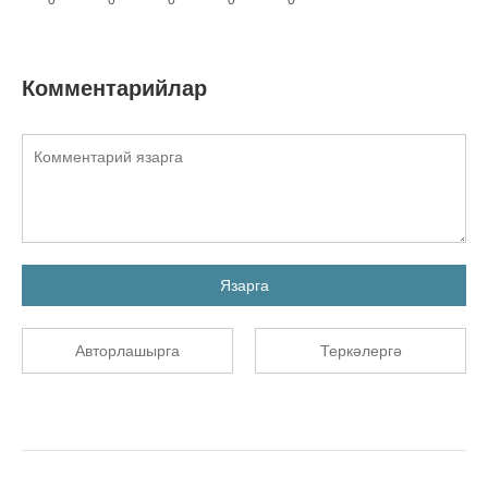
Комментарийлар
Язарга
Авторлашырга
Теркәлергә